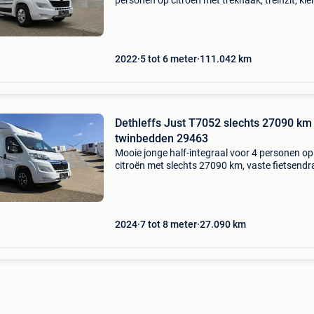
personen op citroën met trekhaak, treinzit, kle
keuken en dwarsbed. Adria twin 540 sp 53970 
€ 45.900 Opbouwtype: van onderstel: citroën
aantal km
2022
5 tot 6 meter
111.042
km
Dethleffs Just T7052 slechts 27090 km
twinbedden 29463
Mooie jonge half-integraal voor 4 personen op
citroën met slechts 27090 km, vaste fietsendr
achter, l-zithoek, grote koelkast, hefbed in het
midden en twinbedden achteraan in afsluitba
slaapkame
2024
7 tot 8 meter
27.090
km