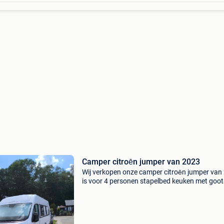
Camper citroēn jumper van 2023
Wij verkopen onze camper citroēn jumper van
is voor 4 personen stapelbed keuken met goo
en 2 pit koopvuur badkamer douche en wc luif
33000km