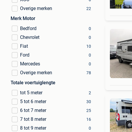
Overige merken
22
Merk Motor
Bedford
0
Chevrolet
0
Fiat
10
Ford
0
Mercedes
0
Overige merken
78
Totale voertuiglengte
tot 5 meter
2
5 tot 6 meter
30
6 tot 7 meter
25
7 tot 8 meter
16
8 tot 9 meter
0