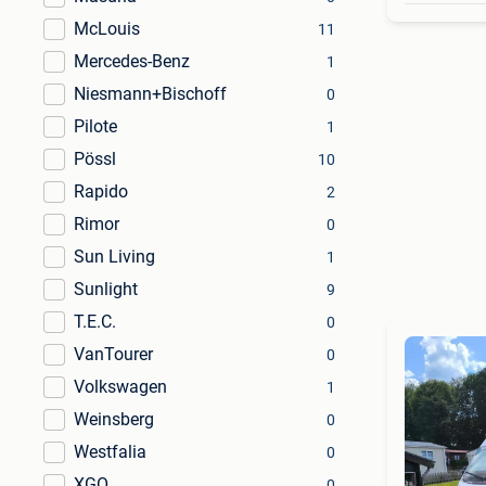
McLouis
11
Mercedes-Benz
1
Niesmann+Bischoff
0
Pilote
1
Pössl
10
Rapido
2
Rimor
0
Sun Living
1
Sunlight
9
T.E.C.
0
VanTourer
0
Volkswagen
1
Weinsberg
0
Westfalia
0
XGO
0