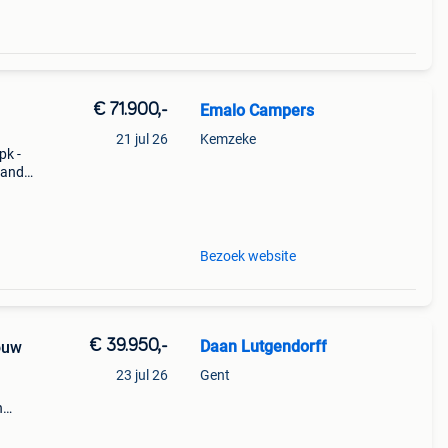
€ 71.900,-
Emalo Campers
21 jul 26
Kemzeke
pk -
tand:
6 8
irc
Bezoek website
€ 39.950,-
Daan Lutgendorff
ouw
23 jul 26
Gent
n
.