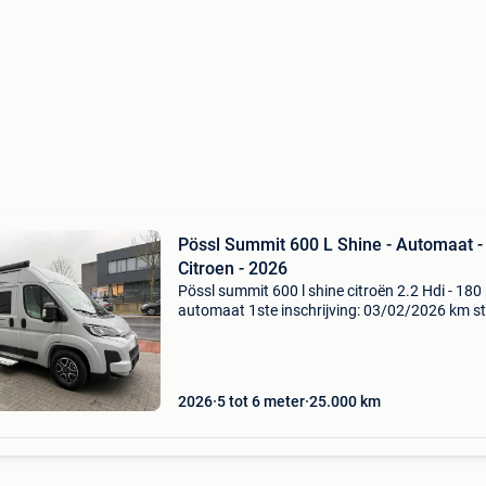
Pössl Summit 600 L Shine - Automaat -
Citroen - 2026
Pössl summit 600 l shine citroën 2.2 Hdi - 180 
automaat 1ste inschrijving: 03/02/2026 km s
+- 25.000 Leverbaar september - oktober 202
traps automaat alu velgen 16" automatische a
2026
5 tot 6 meter
25.000
km