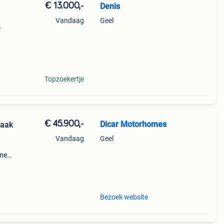
€ 13.000,-
Denis
Vandaag
Geel
Topzoekertje
€ 45.900,-
Dicar Motorhomes
haak
Vandaag
Geel
ine
prijs:
Bezoek website