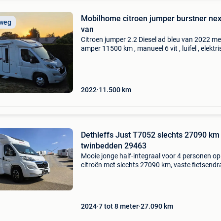
Mobilhome citroen jumper burstner ne
 weg
van
Citroen jumper 2.2 Diesel ad bleu van 2022 me
amper 11500 km , manueel 6 vit , luifel , elektr
deuren sluiten met sleutel ook ingang , elektri
trap , enkel bedden die je groot kan maken , gr
2022
11.500
km
Dethleffs Just T7052 slechts 27090 km
twinbedden 29463
Mooie jonge half-integraal voor 4 personen op
citroën met slechts 27090 km, vaste fietsendr
achter, l-zithoek, grote koelkast, hefbed in het
midden en twinbedden achteraan in afsluitba
slaapkame
2024
7 tot 8 meter
27.090
km