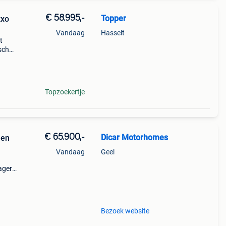
€ 58.995,-
Topper
xxo
Vandaag
Hasselt
t
ische
sche
Topzoekertje
€ 65.900,-
Dicar Motorhomes
 en
Vandaag
Geel
ager
re
Bezoek website