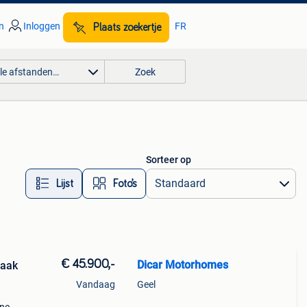
n
Inloggen
FR
Plaats zoekertje
lle afstanden…
Zoek
Sorteer op
Lijst
Foto’s
€ 45.900,-
Dicar Motorhomes
haak
Vandaag
Geel