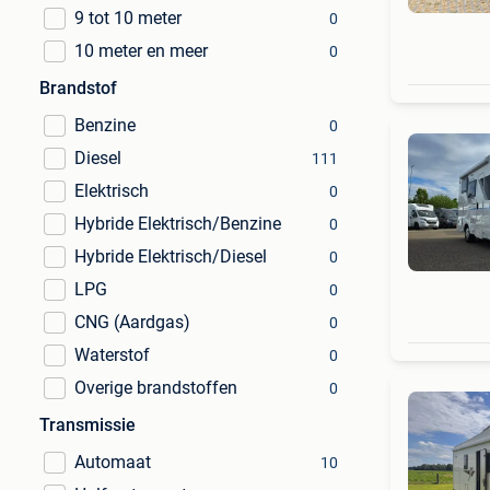
9 tot 10 meter
0
10 meter en meer
0
Brandstof
Benzine
0
Diesel
111
Elektrisch
0
Hybride Elektrisch/Benzine
0
Hybride Elektrisch/Diesel
0
LPG
0
CNG (Aardgas)
0
Waterstof
0
Overige brandstoffen
0
Transmissie
Automaat
10