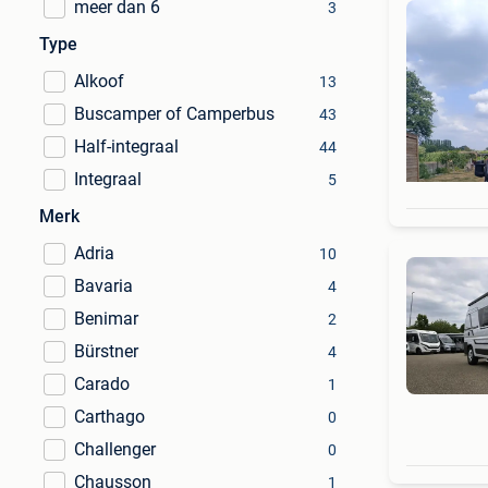
meer dan 6
3
Type
Alkoof
13
Buscamper of Camperbus
43
Half-integraal
44
Integraal
5
Merk
Adria
10
Bavaria
4
Benimar
2
Bürstner
4
Carado
1
Carthago
0
Challenger
0
Chausson
1