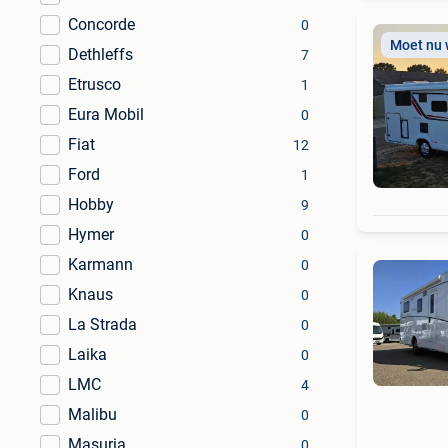
Concorde
0
Moet nu
Dethleffs
7
Etrusco
1
Eura Mobil
0
Fiat
12
Ford
1
Hobby
9
Hymer
0
Karmann
0
Knaus
0
La Strada
0
Laika
0
LMC
4
Malibu
0
Masuria
0