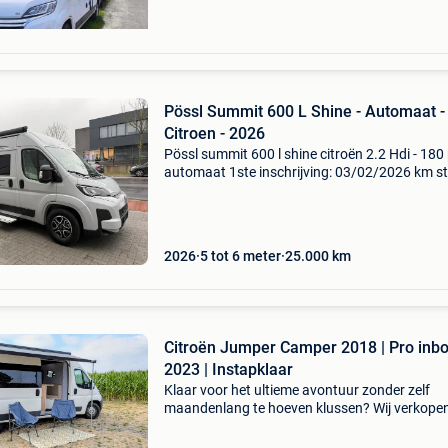
Pössl Summit 600 L Shine - Automaat -
Citroen - 2026
Pössl summit 600 l shine citroën 2.2 Hdi - 180 
automaat 1ste inschrijving: 03/02/2026 km s
+- 25.000 Leverbaar september - oktober 202
traps automaat alu velgen 16" automatische a
2026
5 tot 6 meter
25.000
km
Citroën Jumper Camper 2018 | Pro inb
2023 | Instapklaar
Klaar voor het ultieme avontuur zonder zelf
maandenlang te hoeven klussen? Wij verkope
onze met veel zorg behandelde citroën jumper
Deze bus is in 2023 door een professionele