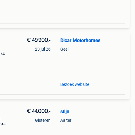
€ 49.900,-
Dicar Motorhomes
23 jul 26
Geel
2/4
js: €
Bezoek website
€ 44.000,-
stijn
n
Gisteren
Aalter
op
of op
echts