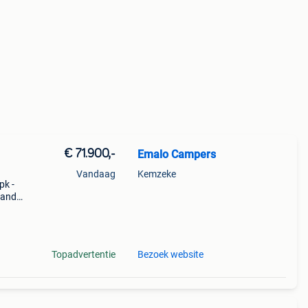
€ 71.900,-
Emalo Campers
Vandaag
Kemzeke
pk -
tand:
6 8
irc
Topadvertentie
Bezoek website