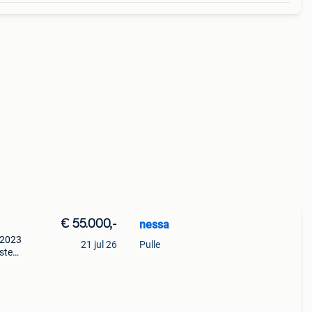
€ 55.000,-
nessa
 2023
21 jul 26
Pulle
tsteen
el