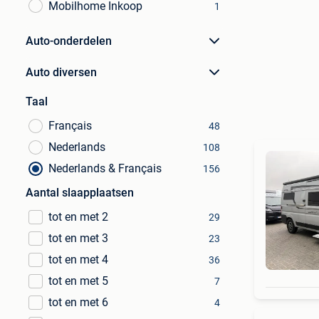
Mobilhome Inkoop
1
Auto-onderdelen
Auto diversen
Taal
Français
48
Nederlands
108
Nederlands & Français
156
Aantal slaapplaatsen
tot en met 2
29
tot en met 3
23
tot en met 4
36
tot en met 5
7
tot en met 6
4