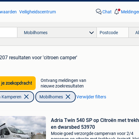
waarden
Veiligheidscentrum
Chat
Meldinge
Mobilhomes
A
207 resultaten
voor 'citroen camper'
Ontvang meldingen van
 je zoekopdracht
nieuwe zoekresultaten
n Kamperen
Mobilhomes
Verwijder filters
Adria Twin 540 SP op Citroën met trek
en dwarsbed 53970
Mooie goed verzorgde campervan voor 2/4