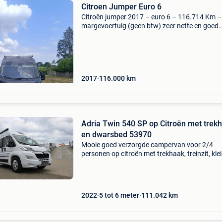
Citroen Jumper Euro 6
Citroën jumper 2017 – euro 6 – 116.714 Km –
margevoertuig (geen btw) zeer nette en goed
onderhouden citroën jumper uit 2017. Slechts
116.714 Km en direct inzetbaar. Ideaal voor
zelfstandigen of vakmen
2017
116.000
km
Adria Twin 540 SP op Citroën met trek
en dwarsbed 53970
Mooie goed verzorgde campervan voor 2/4
personen op citroën met trekhaak, treinzit, kle
keuken en dwarsbed. Adria twin 540 sp 53970 
€ 45.900 Opbouwtype: van onderstel: citroën
aantal km
2022
5 tot 6 meter
111.042
km