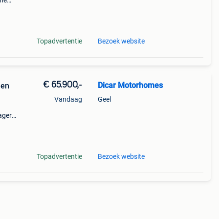
ine
prijs:
Topadvertentie
Bezoek website
€ 65.900,-
Dicar Motorhomes
 en
Vandaag
Geel
ager
re
Topadvertentie
Bezoek website