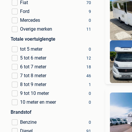
Fiat
70
Ford
9
Mercedes
0
Overige merken
11
Totale voertuiglengte
tot 5 meter
0
5 tot 6 meter
12
6 tot 7 meter
18
7 tot 8 meter
46
8 tot 9 meter
1
9 tot 10 meter
0
10 meter en meer
0
Brandstof
Benzine
0
Diesel
91