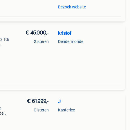
Bezoek website
€ 45.000,-
kristof
3 Tdi
Gisteren
Dendermonde
aan
 tv
€ 61.999,-
J
p
Gisteren
Kasterlee
rde
,
nuele