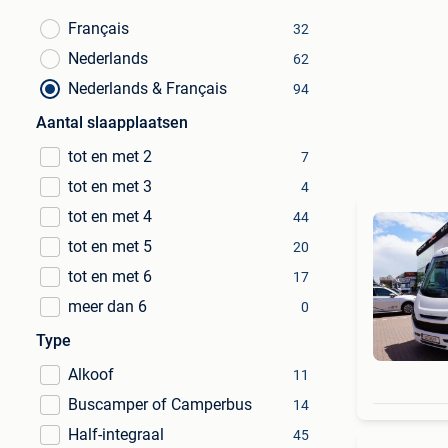
Français
32
Nederlands
62
Nederlands & Français
94
Aantal slaapplaatsen
tot en met 2
7
tot en met 3
4
tot en met 4
44
tot en met 5
20
tot en met 6
17
meer dan 6
0
Type
Alkoof
11
Buscamper of Camperbus
14
Half-integraal
45