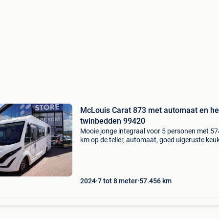
McLouis Carat 873 met automaat en he
twinbedden 99420
Mooie jonge integraal voor 5 personen met 5
km op de teller, automaat, goed uigeruste keu
hefbed in het midden en twinbedden achteraa
afsluitbare slaapkamer. Mclouis carat 873 99
prijs:
2024
7 tot 8 meter
57.456
km