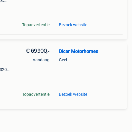
ek,
 en
mte.
Topadvertentie
Bezoek website
€ 69.900,-
Dicar Motorhomes
Vandaag
Geel
 320
ste
Topadvertentie
Bezoek website