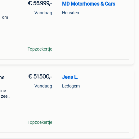
€ 56.999,-
MD Motorhomes & Cars
Vandaag
Heusden
31 Km
m
Topzoekertje
€ 51.500,-
Jens L.
ne
Vandaag
Ledegem
ine
 zeer
e uit
ente
Topzoekertje