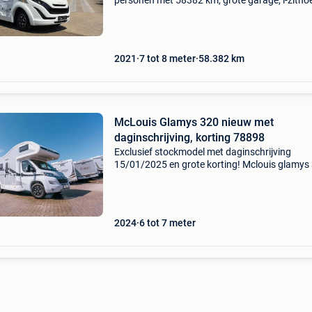
personen met 58382 km, grote garage, l-zitho
goed uitgeruste keuken, hefbed in het midden
twinbedden achteraan in afsluitbare slaaprui
Mclouis carat
2021
7 tot 8 meter
58.382
km
McLouis Glamys 320 nieuw met
daginschrijving, korting 78898
Exclusief stockmodel met daginschrijving
15/01/2025 en grote korting! Mclouis glamys
78898 prijs: € 69.900 Opbouwtype: alkoof
onderstel: citroën aantal km: rond 100 km eer
inschrijving: da
2024
6 tot 7 meter