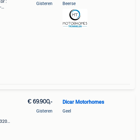
or :
Gisteren
Beerse
-
r
g ver
€ 69.900,-
Dicar Motorhomes
Gisteren
Geel
 320
ste