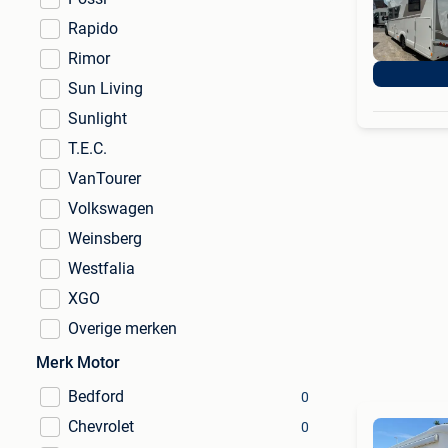
Rapido
Rimor
Sun Living
Sunlight
T.E.C.
VanTourer
Volkswagen
Weinsberg
Westfalia
XGO
Overige merken
Merk Motor
Bedford
0
Chevrolet
0