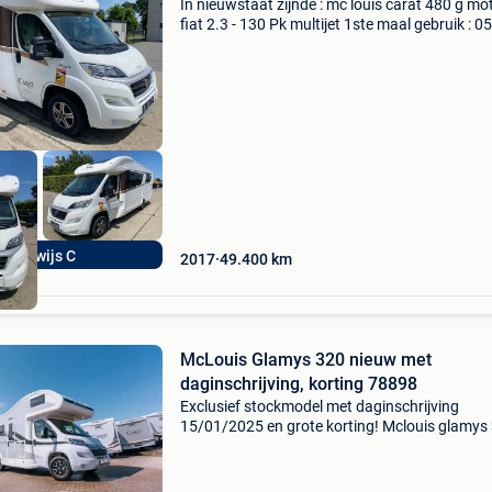
In nieuwstaat zijnde : mc louis carat 480 g mot
fiat 2.3 - 130 Pk multijet 1ste maal gebruik : 05
2017 km stand : 49.400 Km lengte : 7.38 Mete
gekeurd : voor 5 personen rijbewijs : c 3.850 K
rijbewijs C
2017
49.400
km
McLouis Glamys 320 nieuw met
daginschrijving, korting 78898
Exclusief stockmodel met daginschrijving
15/01/2025 en grote korting! Mclouis glamys
78898 prijs: € 69.900 Opbouwtype: alkoof
onderstel: citroën aantal km: rond 100 km eer
inschrijving: da