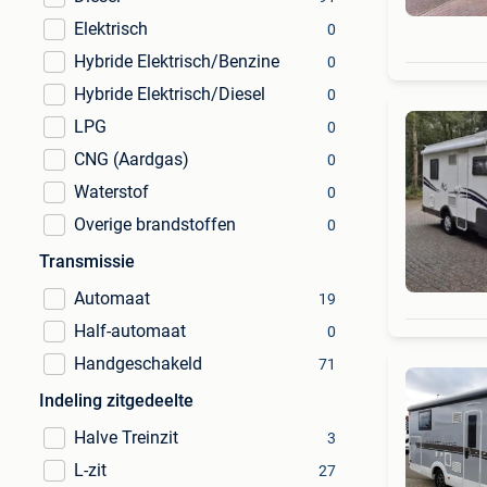
Elektrisch
0
Hybride Elektrisch/Benzine
0
Hybride Elektrisch/Diesel
0
LPG
0
CNG (Aardgas)
0
Waterstof
0
Overige brandstoffen
0
Transmissie
Automaat
19
Half-automaat
0
Handgeschakeld
71
Indeling zitgedeelte
Halve Treinzit
3
L-zit
27