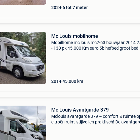
2024
6 tot 7 meter
Mc Louis mobilhome
Mobilhome mc louis mc2-63 bouwjaar 2014 2.
- 130 pk 45.000 Km euro 5b hefbed groot bed
achteraan luifel achteruitrijcamera airco voor
trump verwarming/warm waterboiler (gas) led
grote koelk
2014
45.000
km
Mc Louis Avantgarde 379
Mclouis avantgarde 379 – comfort & ruimte o
citroën ruim, stijlvol en praktisch! De avantga
379 biedt optimaal comfort en gebruiksgemak
gebouwd op een citroën 140 pk motor met ma
transmi