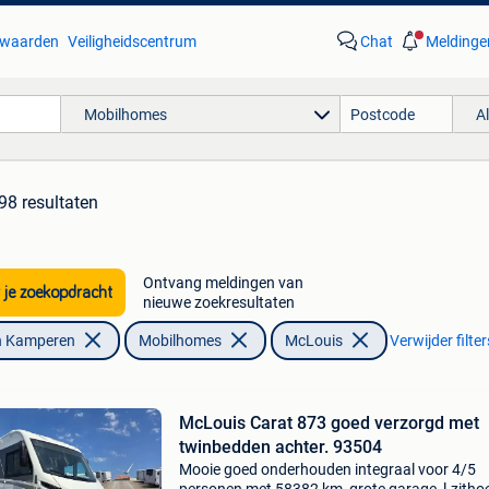
waarden
Veiligheidscentrum
Chat
Meldinge
Mobilhomes
A
98 resultaten
Ontvang meldingen van
 je zoekopdracht
nieuwe zoekresultaten
n Kamperen
Mobilhomes
McLouis
Verwijder filter
McLouis Carat 873 goed verzorgd met
twinbedden achter. 93504
Mooie goed onderhouden integraal voor 4/5