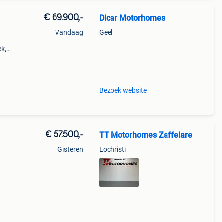
€ 69.900,-
Dicar Motorhomes
Vandaag
Geel
ek,
 en
mte.
Bezoek website
€ 57.500,-
TT Motorhomes Zaffelare
Gisteren
Lochristi
(