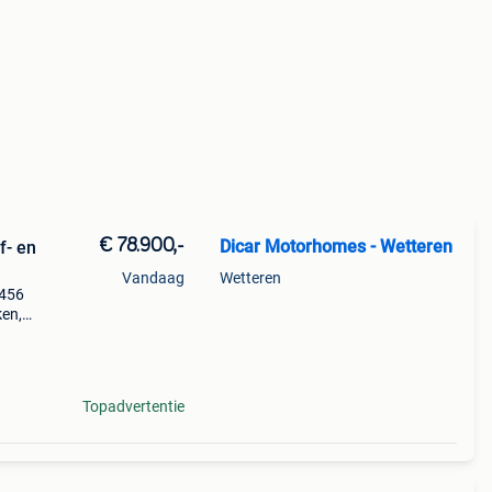
€ 78.900,-
Dicar Motorhomes - Wetteren
f- en
Vandaag
Wetteren
7456
ken,
n in
420
Topadvertentie