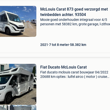
McLouis Carat 873 goed verzorgd met
twinbedden achter. 93504
Mooie goed onderhouden integraal voor 4/5
personen met 58382 km, grote garage, l-zitho
goed uitgeruste keuken, hefbed in het midden
twinbedden achteraan in afsluitbare slaaprui
Mclouis carat
2021
7 tot 8 meter
58.382
km
Fiat Ducato McLouis Carat
Fiat ducato mclouis carat bouwjaar 04/2022
20688 km opties : luifel airco ( motor ) cruise
controle aluminium velgen zonnepaneel airco 
leefruimte ) achteruitrijcamera remi front
verduistering tv ind