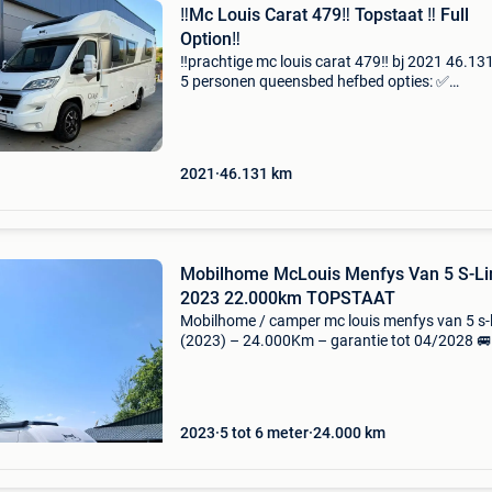
‼️Mc Louis Carat 479‼️ Topstaat ‼️ Full
Option‼️
‼️prachtige mc louis carat 479‼️ bj 2021 46.1
5 personen queensbed hefbed opties: ✅
zonnepaneel camera luifel alu velgen remis
verduistering satelliet tv trekhaak 2000kg mt
fietsenrek imc en heo
2021
46.131
km
Mobilhome McLouis Menfys Van 5 S-Li
2023 22.000km TOPSTAAT
Mobilhome / camper mc louis menfys van 5 s-l
(2023) – 24.000Km – garantie tot 04/2028 🚐
nette en verzorgde mc louis menfys van 5 s-lin
2023, in uitstekende staat en identiek aan rec
2023
5 tot 6 meter
24.000
km