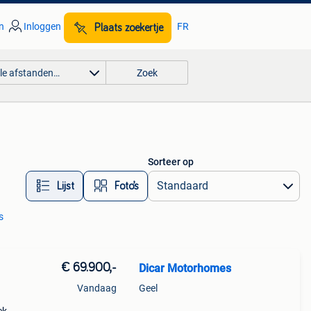
n
Inloggen
FR
Plaats zoekertje
lle afstanden…
Zoek
Sorteer op
Lijst
Foto’s
s
€ 69.900,-
Dicar Motorhomes
Vandaag
Geel