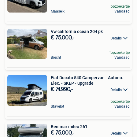
Topzoekertje
Maaseik
Vandaag
Vw california ocean 204 pk
€ 75.000,-
Details
Topzoekertje
Brecht
Vandaag
Fiat Ducato 540 Campervan - Autono.
Elec. - SKEP - upgrade
€ 74.990,-
Details
Topzoekertje
Stavelot
Vandaag
Benimar mileo 261
€ 75.000,-
Details