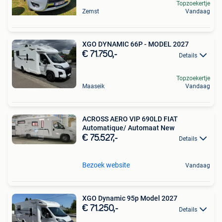
Topzoekertje
Zemst
Vandaag
XGO DYNAMIC 66P - MODEL 2027
€ 71.750,-
Details
Topzoekertje
Maaseik
Vandaag
ACROSS AERO VIP 690LD FIAT
Automatique/ Automaat New
€ 75.527,-
Details
Bezoek website
Vandaag
XGO Dynamic 95p Model 2027
€ 71.250,-
Details