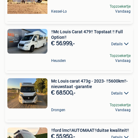
Topzoekertje
Kessel-Lo
Vandaag
‼️Mc Louis Carat 479‼️ Topstaat ‼️ Full
Option‼️
€ 56.999,-
Details
Topzoekertje
Heusden
Vandaag
Mc Louis carat 473g - 2023- ‼️5600km‼️-
nieuwstaat -garantie
€ 68.500,-
Details
Topzoekertje
Drongen
Vandaag
‼️ford lmc‼️AUTOMAAT‼️duitse kwaliteit‼️
€ 55.950,-
Details