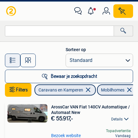
Mobilhomes
Sorteer op
Alle afstanden…
Bewaar je zoekopdracht
Filters
Caravans en Kamperen
Mobilhomes
ArossCar VAN Fiat 140CV Automatique /
Automaat New
€ 55.917,-
Details
Topadvertentie
Bezoek website
Vandaag