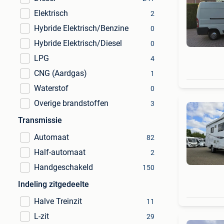
Elektrisch
2
Hybride Elektrisch/Benzine
0
Hybride Elektrisch/Diesel
0
LPG
4
CNG (Aardgas)
1
Waterstof
0
Overige brandstoffen
3
Transmissie
Automaat
82
Half-automaat
2
Handgeschakeld
150
Indeling zitgedeelte
Halve Treinzit
11
L-zit
29