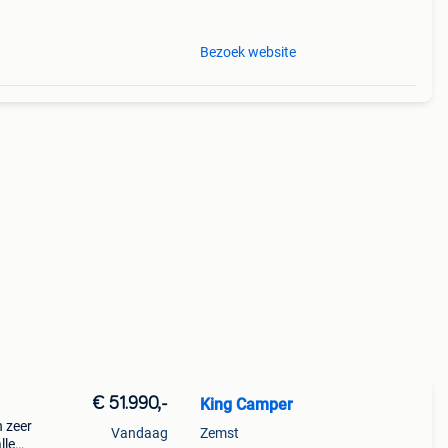
Bezoek website
€ 51.990,-
King Camper
n zeer
Vandaag
Zemst
lle