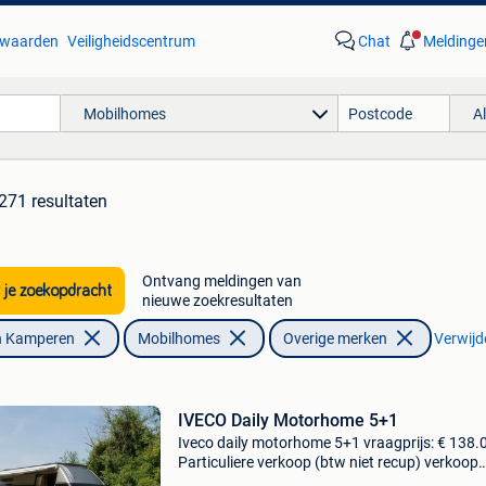
waarden
Veiligheidscentrum
Chat
Meldinge
Mobilhomes
A
271 resultaten
Ontvang meldingen van
 je zoekopdracht
nieuwe zoekresultaten
n Kamperen
Mobilhomes
Overige merken
Verwijde
IVECO Daily Motorhome 5+1
Iveco daily motorhome 5+1 vraagprijs: € 138.0
Particuliere verkoop (btw niet recup) verkoop
rechtstreeks van eigenaar technische gegeve