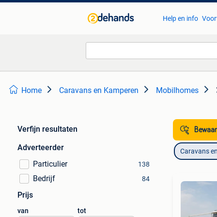
Help en info
Voor
Home
Caravans en Kamperen
Mobilhomes
Verfijn resultaten
Bewaar
Adverteerder
Caravans e
Particulier
138
Bedrijf
84
Prijs
van
tot