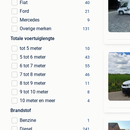
Fiat
40
Ford
21
Mercedes
9
Overige merken
131
Totale voertuiglengte
tot 5 meter
10
5 tot 6 meter
43
6 tot 7 meter
55
7 tot 8 meter
46
8 tot 9 meter
11
9 tot 10 meter
8
10 meter en meer
4
Brandstof
Benzine
1
Diesel
241