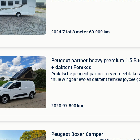
luxe en ook de inrichting is zeer compleet. Bin
vindt u een slimme indeling met ruimte voor
2024
7 tot 8 meter
60.000
km
Peugeot partner heavy premium 1.5 Bu
+ daktent Femkes
Praktische peugeot partner + eventueel dakdr
thule wingbar evo en daktent femkes joycee g
onderhouden praktische dagdagelijkse auto 
drie zitplaatsen. Parkeert op de kleinste plaat
Met
2020
97.800
km
Peugeot Boxer Camper