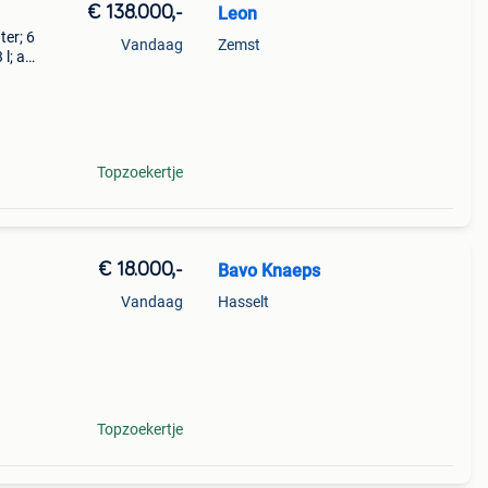
€ 138.000,-
Leon
ter; 6
Vandaag
Zemst
 l; ad
10
Topzoekertje
€ 18.000,-
Bavo Knaeps
Vandaag
Hasselt
ff-
Topzoekertje