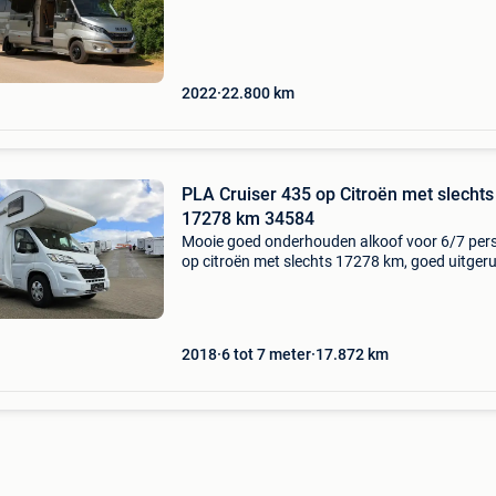
merk: iveco type/model: daily 70c21 gekeurd a
motor
2022
22.800
km
PLA Cruiser 435 op Citroën met slechts
17278 km 34584
Mooie goed onderhouden alkoof voor 6/7 per
op citroën met slechts 17278 km, goed uitger
keuken, treinzit tot bed omvormbaar, alkoofbe
stapelbedden achteraan. Pla cruiser 435 345
prijs:
2018
6 tot 7 meter
17.872
km