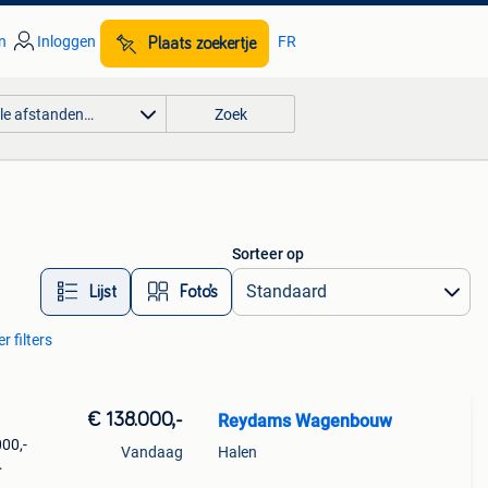
n
Inloggen
FR
Plaats zoekertje
lle afstanden…
Zoek
Sorteer op
Lijst
Foto’s
r filters
€ 138.000,-
Reydams Wagenbouw
00,-
Vandaag
Halen
ns