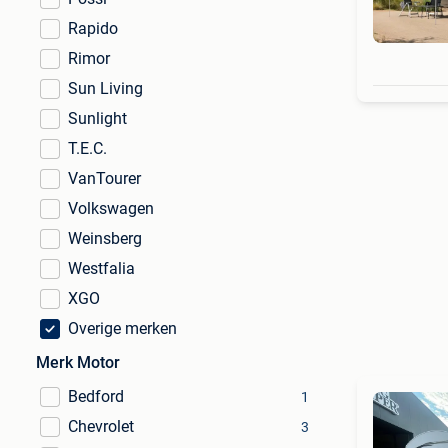
Rapido
Rimor
Sun Living
Sunlight
T.E.C.
VanTourer
Volkswagen
Weinsberg
Westfalia
XGO
Overige merken
Merk Motor
Bedford
1
Chevrolet
3