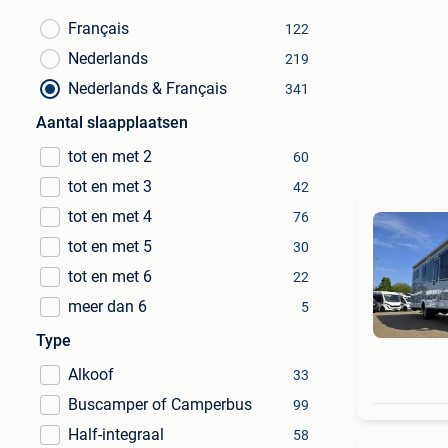
Français
122
Nederlands
219
Nederlands & Français
341
Aantal slaapplaatsen
tot en met 2
60
tot en met 3
42
tot en met 4
76
tot en met 5
30
tot en met 6
22
meer dan 6
5
Type
Alkoof
33
Buscamper of Camperbus
99
Half-integraal
58