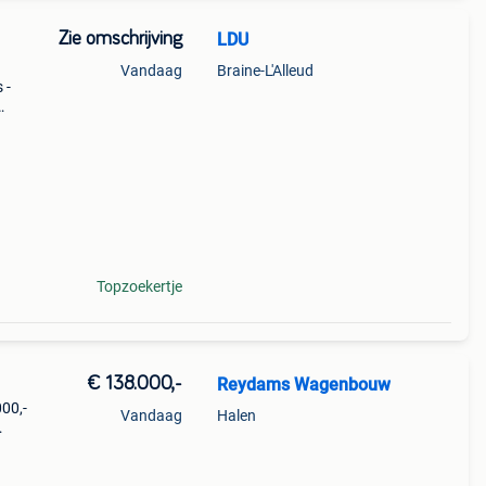
Zie omschrijving
LDU
Vandaag
Braine-L'Alleud
 -
bruik
et
Topzoekertje
€ 138.000,-
Reydams Wagenbouw
00,-
Vandaag
Halen
ns
ls