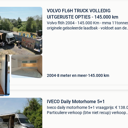
VOLVO FL6H TRUCK VOLLEDIG
UITGERUSTE OPTIES - 145.000 km
Volvo fl6h 2004 - 145.000 Km - mma 11tonnes
originele geïsoleerde laadbak - voldoet aan de
voorschriften voor campervoertuigen, geen ge
van tachograaf of obu - keuring in juni 2026 m
groene k
2004
8 meter en meer
145.000
km
IVECO Daily Motorhome 5+1
Iveco daily motorhome 5+1 vraagprijs: € 138.0
Particuliere verkoop (btw niet recup) verkoop
rechtstreeks van eigenaar technische gegeve
merk: iveco type/model: daily 70c21 gekeurd a