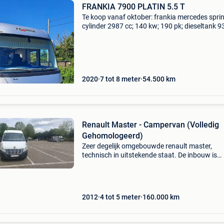
FRANKIA 7900 PLATIN 5.5 T
Te koop vanaf oktober: frankia mercedes sprin
cylinder 2987 cc; 140 kw; 190 pk; dieseltank 93
blue 22 l; 270 l pr. Water; 130l grijs water; 2x1
lifepo4 batterij; alde verwarming; lederen
2020
7 tot 8 meter
54.500
km
Renault Master - Campervan (Volledig
Gehomologeerd)
Zeer degelijk omgebouwde renault master,
technisch in uitstekende staat. De inbouw is
uitgevoerd met kwaliteitscomponenten voor o
grid gebruik. Het voertuig is momenteel
geregistreerd als lichte vra
2012
4 tot 5 meter
160.000
km