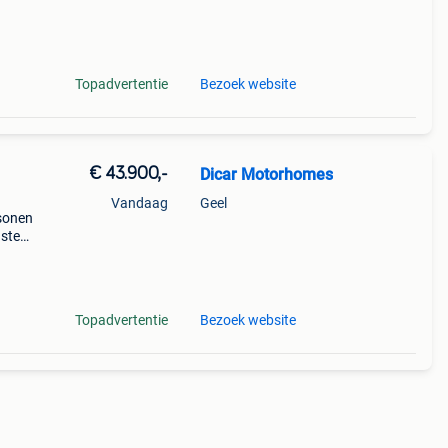
ls
Topadvertentie
Bezoek website
€ 43.900,-
Dicar Motorhomes
Vandaag
Geel
sonen
uste
d en
84
Topadvertentie
Bezoek website