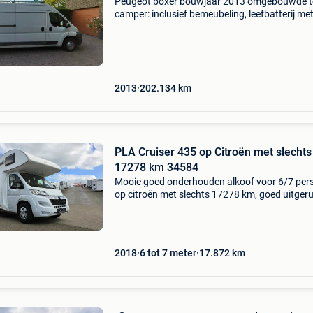
Peugeot boxer bouwjaar 2013 omgebouwde t
camper: inclusief bemeubeling, leefbatterij me
laadsysteem. In zeer goede staat, met een ni
startbatterij sinds 05/2026. Banden recent
vervangen. Kilome
2013
202.134
km
PLA Cruiser 435 op Citroën met slechts
17278 km 34584
Mooie goed onderhouden alkoof voor 6/7 per
op citroën met slechts 17278 km, goed uitger
keuken, treinzit tot bed omvormbaar, alkoofbe
stapelbedden achteraan. Pla cruiser 435 345
prijs:
2018
6 tot 7 meter
17.872
km