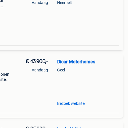
ot
Vandaag
Neerpelt
t
euwe
€ 43.900,-
Dicar Motorhomes
Vandaag
Geel
sonen
uste
d en
84
Bezoek website