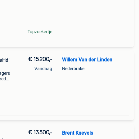
nenin
Topzoekertje
€ 15.200,-
Willem Van der Linden
eHdi
Vandaag
Nederbrakel
agers
oed
met
sen.
€ 13.500,-
Brent Knevels