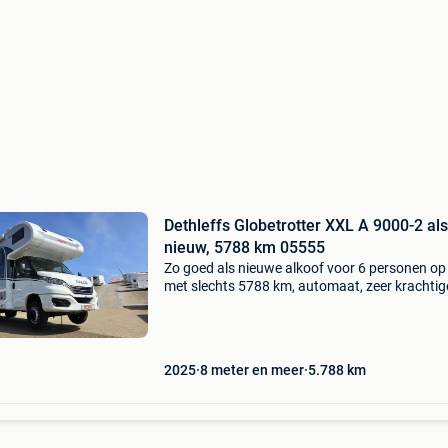
Dethleffs Globetrotter XXL A 9000-2 als
nieuw, 5788 km 05555
Zo goed als nieuwe alkoof voor 6 personen op
met slechts 5788 km, automaat, zeer krachtig
motor, grote garage voor fietsen, zeer goed
uitgeruste keuken, alkoofbed en twinbedden
achteraan in afs
2025
8 meter en meer
5.788
km