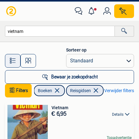
Reisgidsen
Sorteer op
Alle afstanden…
Bewaar je zoekopdracht
Filters
Boeken
Reisgidsen
Verwijder filters
Vietnam
€ 6,95
Details
Topadvertentie