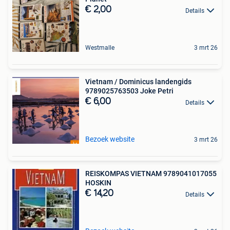
€ 2,00
Details
Westmalle
3 mrt 26
Vietnam / Dominicus landengids
9789025763503 Joke Petri
€ 6,00
Details
Bezoek website
3 mrt 26
REISKOMPAS VIETNAM 9789041017055
HOSKIN
€ 14,20
Details