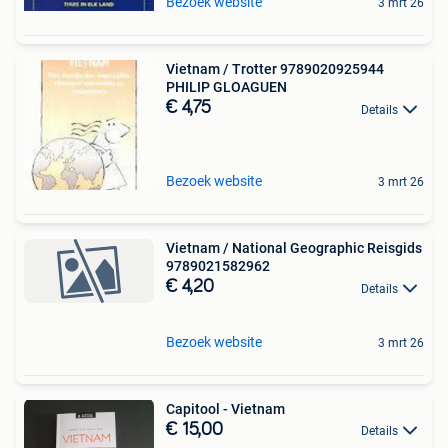
Bezoek website
3 mrt 26
Vietnam / Trotter 9789020925944
PHILIP GLOAGUEN
€ 4,75
Details
Bezoek website
3 mrt 26
Vietnam / National Geographic Reisgids
9789021582962
€ 4,20
Details
Bezoek website
3 mrt 26
Capitool - Vietnam
€ 15,00
Details