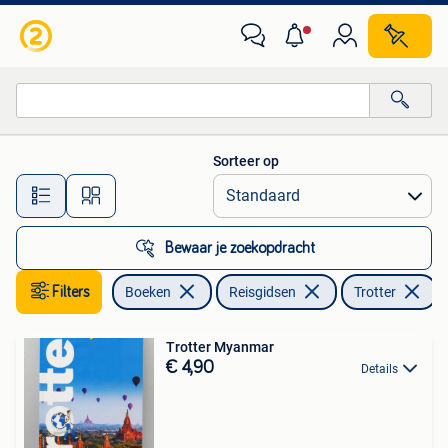
Reisgidsen
Sorteer op
Alle afstanden…
Bewaar je zoekopdracht
Filters
Boeken
Reisgidsen
Trotter
V
Trotter Myanmar
€ 4,90
Details