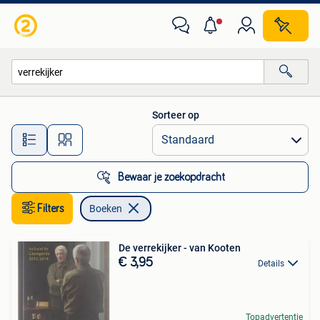
Boeken
Sorteer op
Alle afstanden…
Bewaar je zoekopdracht
Filters
Boeken
De verrekijker - van Kooten
€ 3,95
Details
Topadvertentie