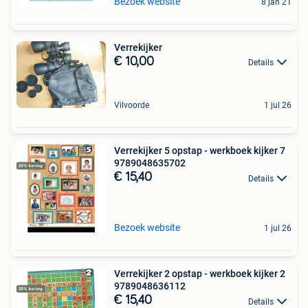
Bezoek website
8 jan 21
Verrekijker
€ 10,00
Details
Vilvoorde
1 jul 26
Verrekijker 5 opstap - werkboek kijker 7
9789048635702
€ 15,40
Details
Bezoek website
1 jul 26
Verrekijker 2 opstap - werkboek kijker 2
9789048636112
€ 15,40
Details