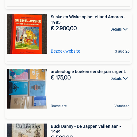
Suske en Wiske op het eiland Amoras -
1985
€ 2.900,00
Details
Bezoek website
3 aug 26
archeologie boeken eerste jaar urgent.
€ 175,00
Details
Roeselare
Vandaag
Buck Danny - De Jappen vallen aan -
1949