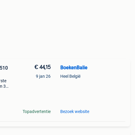
€ 44,15
BoekenBalie
5510
9 jan 26
Heel België
rste
en 30
ag
neways
Topadvertentie
Bezoek website