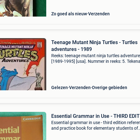
Zo goed als nieuw
Verzenden
Teenage Mutant Ninja Turtles - Turtles
adventures - 1989
Reeks: teenage mutant ninja turtles adventur
[1989-1995] [usa]. Nummer in reeks: 5. Tekena
vaughns, byron. Scenarist: murphy, stephen.
Uitgeverij: archie comics. Jaar: 1989. Cover:
softcover. Ink
Gelezen
Verzenden
Overige gebieden
Essential Grammar in Use - THIRD EDI
Essential grammar in use - third edition refere
and practice book for elementary students of
english raymond murphy als nieuw 2007 uitge
university press cambridge 276 paginas taal: