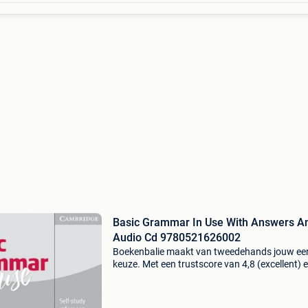
Basic Grammar In Use With Answers A
Audio Cd 9780521626002
Boekenbalie maakt van tweedehands jouw ee
keuze. Met een trustscore van 4,8 (excellent) 
dagen retour garantie maken we dat iedere d
waar. Bestel direct op onze website! Titel: basi
gramma