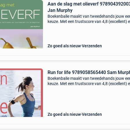
Aan de slag met olieverf 97890439200
Jan Murphy
Boekenbalie maakt van tweedehands jouw ee
keuze. Met een trustscore van 4,8 (excellent) 
dagen retour garantie maken we dat iedere d
waar. Bestel direct op onze website! Titel: aan
slag
Zo goed als nieuw
Verzenden
Run for life 9789058565440 Sam Murp
Boekenbalie maakt van tweedehands jouw ee
keuze. Met een trustscore van 4,8 (excellent) 
dagen retour garantie maken we dat iedere d
waar. Bestel direct op onze website! Titel: run 
life
Zo goed als nieuw
Verzenden