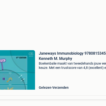
Janeways Immunobiology 978081534
Kenneth M. Murphy
Boekenbalie maakt van tweedehands jouw ee
keuze. Met een trustscore van 4,8 (excellent) 
dagen retour garantie maken we dat iedere d
waar. Bestel direct op onze website! Titel: ja
imm
Gelezen
Verzenden