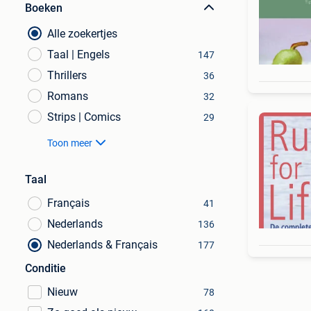
Boeken
Alle zoekertjes
Taal | Engels
147
Thrillers
36
Romans
32
Strips | Comics
29
Toon meer
Taal
Français
41
Nederlands
136
Nederlands & Français
177
Conditie
Nieuw
78