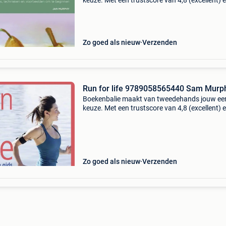
keuze. Met een trustscore van 4,8 (excellent) 
dagen retour garantie maken we dat iedere d
waar. Bestel direct op onze website! Titel: aan
slag
Zo goed als nieuw
Verzenden
Run for life 9789058565440 Sam Murp
Boekenbalie maakt van tweedehands jouw ee
keuze. Met een trustscore van 4,8 (excellent) 
dagen retour garantie maken we dat iedere d
waar. Bestel direct op onze website! Titel: run 
life
Zo goed als nieuw
Verzenden