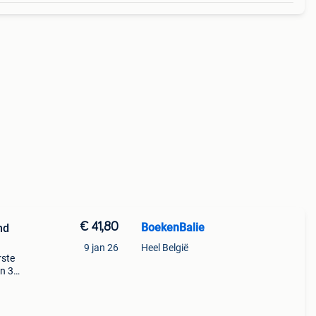
€ 41,80
BoekenBalie
nd
9 jan 26
Heel België
rste
en 30
ag
c