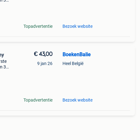
en 30
ag
 de
Topadvertentie
Bezoek website
€ 43,00
BoekenBalie
hy
rste
9 jan 26
Heel België
en 30
ag
for
Topadvertentie
Bezoek website