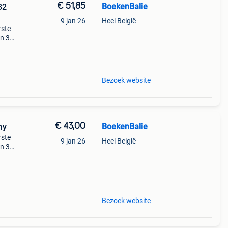
€ 51,85
BoekenBalie
32
9 jan 26
Heel België
rste
en 30
ag
 de
Bezoek website
€ 43,00
BoekenBalie
hy
rste
9 jan 26
Heel België
en 30
ag
for
Bezoek website