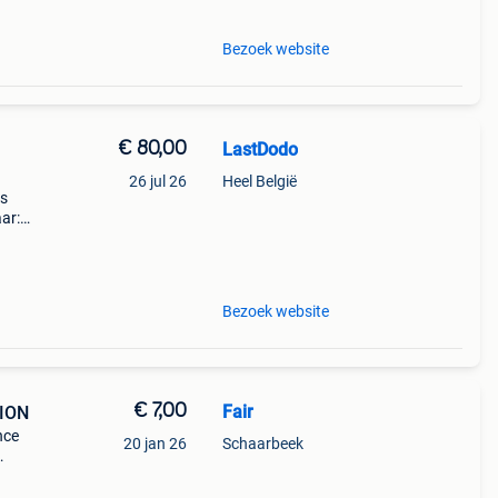
Bezoek website
€ 80,00
LastDodo
26 jul 26
Heel België
es
ar:
Bezoek website
€ 7,00
Fair
TION
nce
20 jan 26
Schaarbeek
ver: