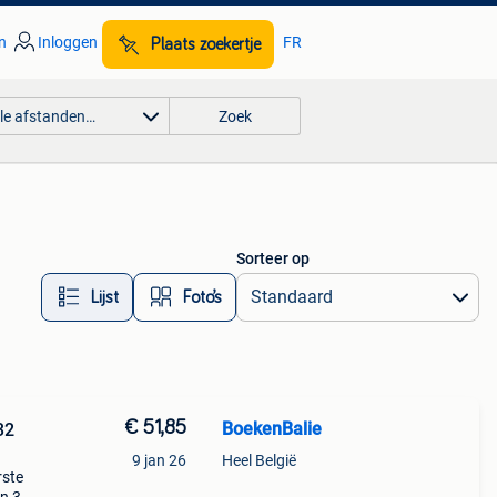
n
Inloggen
FR
Plaats zoekertje
lle afstanden…
Zoek
Sorteer op
Lijst
Foto’s
€ 51,85
BoekenBalie
32
9 jan 26
Heel België
rste