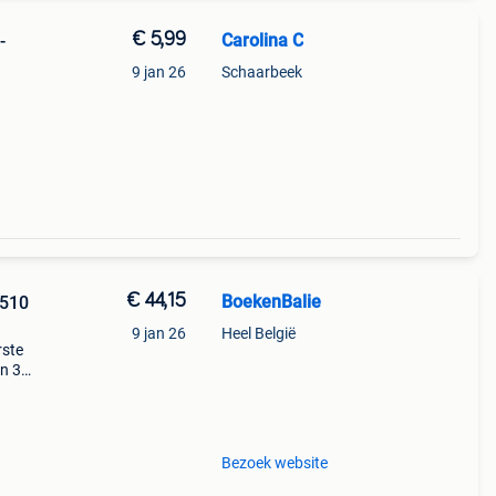
€ 5,99
Carolina C
-
9 jan 26
Schaarbeek
€ 44,15
BoekenBalie
5510
9 jan 26
Heel België
rste
en 30
ag
neways
Bezoek website