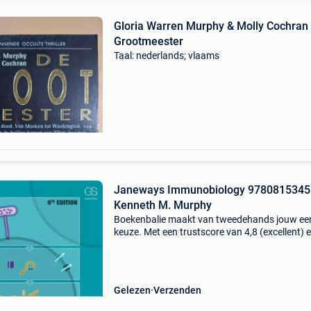
Gloria Warren Murphy & Molly Cochran 
Grootmeester
Taal: nederlands; vlaams
Janeways Immunobiology 978081534
Kenneth M. Murphy
Boekenbalie maakt van tweedehands jouw ee
keuze. Met een trustscore van 4,8 (excellent) 
dagen retour garantie maken we dat iedere d
waar. Bestel direct op onze website! Titel: ja
imm
Gelezen
Verzenden