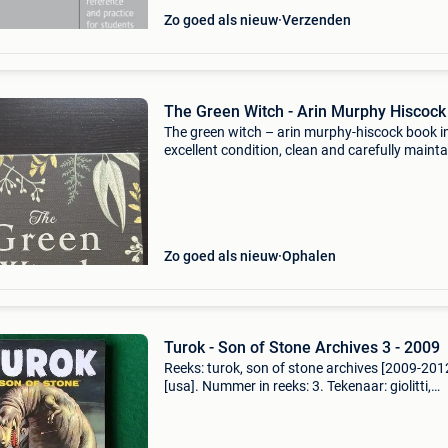
Zo goed als nieuw
Verzenden
The Green Witch - Arin Murphy Hiscock
The green witch – arin murphy-hiscock book i
excellent condition, clean and carefully mainta
A beautifully written guide to green witchcraft
inspired by nature and traditional folk wisdom
Zo goed als nieuw
Ophalen
Turok - Son of Stone Archives 3 - 2009
Reeks: turok, son of stone archives [2009-201
[usa]. Nummer in reeks: 3. Tekenaar: giolitti,
alberto. Scenarist: murphy, matthew h.. Uitgeve
dark horse. Jaar: 2009. Cover: hardcover met 