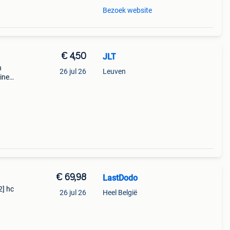
Bezoek website
€ 4,50
JLT
n
26 jul 26
Leuven
ined.
,
. This
€ 69,98
LastDodo
2] hc
26 jul 26
Heel België
rij:
stofo