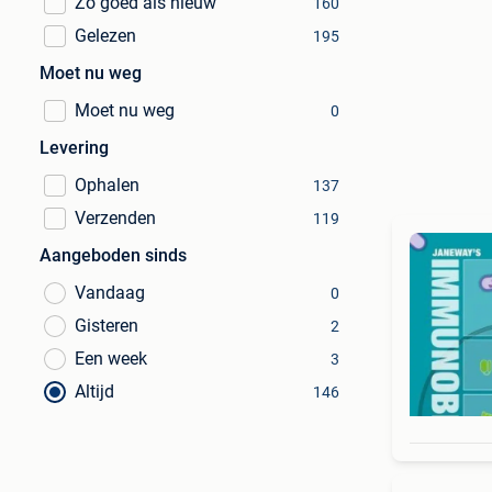
Zo goed als nieuw
160
Gelezen
195
Moet nu weg
Moet nu weg
0
Levering
Ophalen
137
Verzenden
119
Aangeboden sinds
Vandaag
0
Gisteren
2
Een week
3
Altijd
146