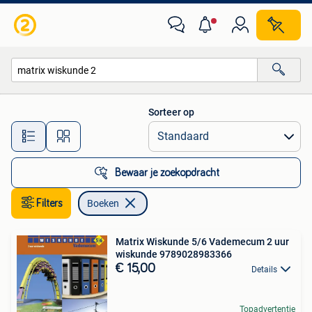
Boeken
Sorteer op
Alle afstanden…
Bewaar je zoekopdracht
Filters
Boeken
Matrix Wiskunde 5/6 Vademecum 2 uur
wiskunde 9789028983366
€ 15,00
Details
Topadvertentie