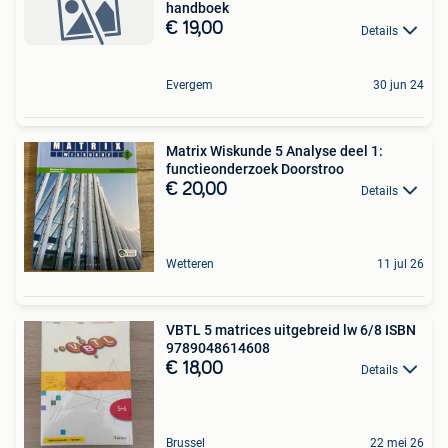
handboek
€ 19,00
Details
Evergem
30 jun 24
Matrix Wiskunde 5 Analyse deel 1:
functieonderzoek Doorstroo
€ 20,00
Details
Wetteren
11 jul 26
VBTL 5 matrices uitgebreid lw 6/8 ISBN
9789048614608
€ 18,00
Details
Brussel
22 mei 26