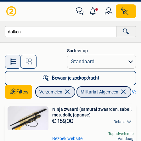
Militaria | Algemeen
Sorteer op
Alle afstanden…
Bewaar je zoekopdracht
Filters
Verzamelen
Militaria | Algemeen
Verwi
Ninja zwaard (samurai zwaarden, sabel,
mes, dolk, japanse)
€ 169,00
Details
Topadvertentie
Bezoek website
Vandaag