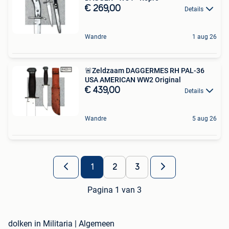
€ 269,00
Details
Wandre
1 aug 26
🚨Zeldzaam DAGGERMES RH PAL-36
USA AMERICAN WW2 Original
€ 439,00
Details
Wandre
5 aug 26
1
2
3
Pagina 1 van 3
dolken in Militaria | Algemeen