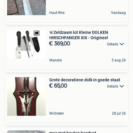
Haut-Ittre
Vandaag
🚨Zeldzaam lot Kleine DOLKEN
HIRSCHFANGER XIX - Origineel
€ 369,00
Details
Wandre
5 aug 26
Grote decoratieve dolk in goede staat
€ 65,00
Details
Wichelen
28 jul 26
mes met houten handvat