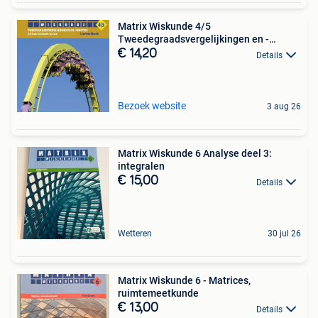
Matrix Wiskunde 4/5
Tweedegraadsvergelijkingen en -
functies
€ 14,20
Details
Bezoek website
3 aug 26
Matrix Wiskunde 6 Analyse deel 3:
integralen
€ 15,00
Details
Wetteren
30 jul 26
Matrix Wiskunde 6 - Matrices,
ruimtemeetkunde
€ 13,00
Details