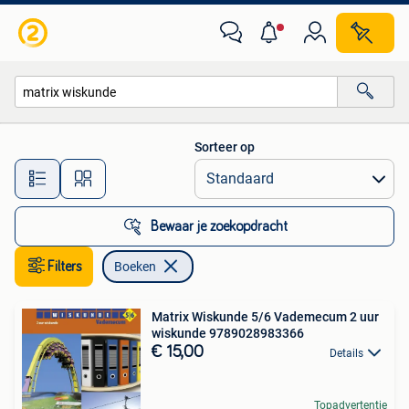
Boeken
Sorteer op
Alle afstanden…
Bewaar je zoekopdracht
Filters
Boeken
Matrix Wiskunde 5/6 Vademecum 2 uur
wiskunde 9789028983366
€ 15,00
Details
Topadvertentie