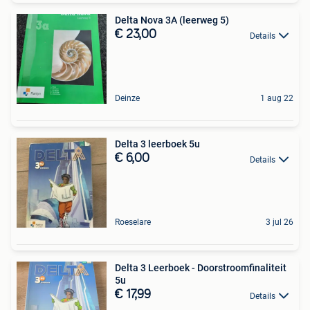
Delta Nova 3A (leerweg 5)
€ 23,00
Details
Deinze
1 aug 22
Delta 3 leerboek 5u
€ 6,00
Details
Roeselare
3 jul 26
Delta 3 Leerboek - Doorstroomfinaliteit
5u
€ 17,99
Details