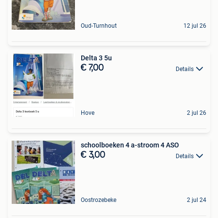
Oud-Turnhout
12 jul 26
Delta 3 5u
€ 7,00
Details
Hove
2 jul 26
schoolboeken 4 a-stroom 4 ASO
€ 3,00
Details
Oostrozebeke
2 jul 24