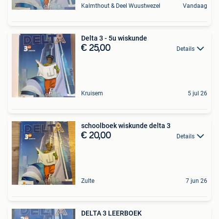
Kalmthout & Deel Wuustwezel
Vandaag
Delta 3 - 5u wiskunde
€ 25,00
Details
Kruisem
5 jul 26
schoolboek wiskunde delta 3
€ 20,00
Details
Zulte
7 jun 26
DELTA 3 LEERBOEK