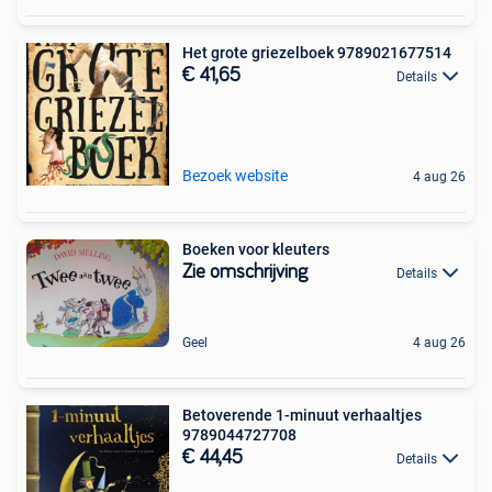
Het grote griezelboek 9789021677514
€ 41,65
Details
Bezoek website
4 aug 26
Boeken voor kleuters
Zie omschrijving
Details
Geel
4 aug 26
Betoverende 1-minuut verhaaltjes
9789044727708
€ 44,45
Details