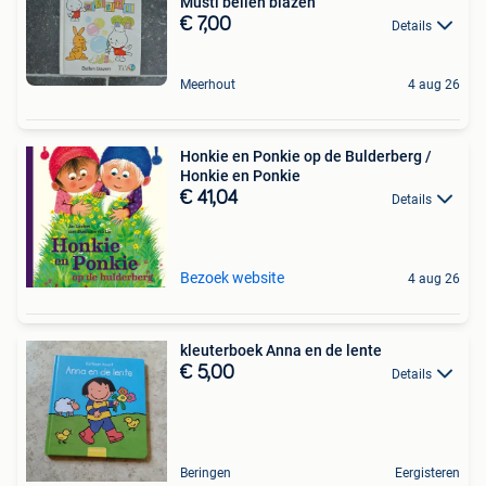
Musti bellen blazen
€ 7,00
Details
Meerhout
4 aug 26
Honkie en Ponkie op de Bulderberg /
Honkie en Ponkie
€ 41,04
Details
Bezoek website
4 aug 26
kleuterboek Anna en de lente
€ 5,00
Details
Beringen
Eergisteren