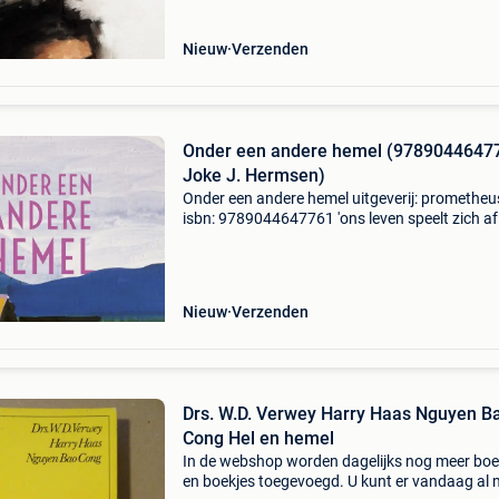
de shortlist van d
Nieuw
Verzenden
Onder een andere hemel (9789044647
Joke J. Hermsen)
Onder een andere hemel uitgeverij: prometheu
isbn: 9789044647761 'ons leven speelt zich af
tussen heimwee naar het vertrouwde en een
verlangen naar het onbekende. We willen ons
geborgen weten en
Nieuw
Verzenden
Drs. W.D. Verwey Harry Haas Nguyen B
Cong Hel en hemel
In de webshop worden dagelijks nog meer bo
en boekjes toegevoegd. U kunt er vandaag al 