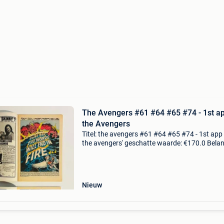
The Avengers #61 #64 #65 #74 - 1st ap
the Avengers
Titel: the avengers #61 #64 #65 #74 - 1st app
the avengers' geschatte waarde: €170.0 Belang
winnende biedingen zijn exclusief 9%
koperbescherming + €3 the avengers - fn/vf - 
Nieuw