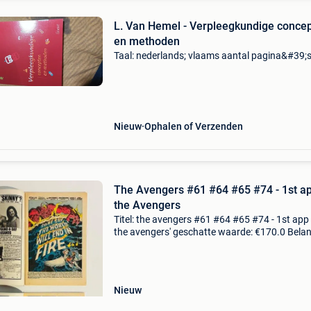
L. Van Hemel - Verpleegkundige conce
en methoden
Taal: nederlands; vlaams aantal pagina&#39;s
Nieuw
Ophalen of Verzenden
The Avengers #61 #64 #65 #74 - 1st ap
the Avengers
Titel: the avengers #61 #64 #65 #74 - 1st app
the avengers' geschatte waarde: €170.0 Belang
winnende biedingen zijn exclusief 9%
koperbescherming + €3 the avengers - fn/vf - 
Nieuw