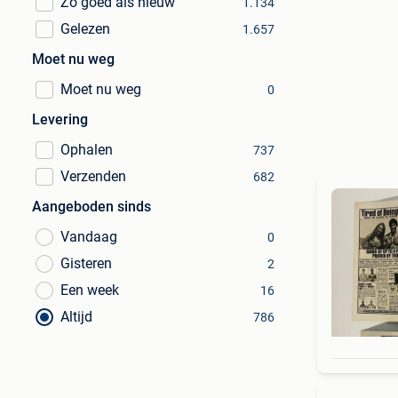
Zo goed als nieuw
1.134
Gelezen
1.657
Moet nu weg
Moet nu weg
0
Levering
Ophalen
737
Verzenden
682
Aangeboden sinds
Vandaag
0
Gisteren
2
Een week
16
Altijd
786