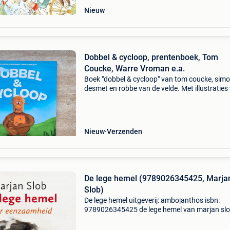
Nieuw
Dobbel & cycloop, prentenboek, Tom
Coucke, Warre Vroman e.a.
Boek "dobbel & cycloop" van tom coucke, sim
desmet en robbe van de velde. Met illustraties
warre vroman. Hardcover. Dobbel wil een ster
de hemel worden. Daarmee scoor je pas ec
Nieuw
Verzenden
De lege hemel (9789026345425, Marja
Slob)
De lege hemel uitgeverij: ambo|anthos isbn:
9789026345425 de lege hemel van marjan slo
een kleine filosofie van de eenzaamheid.
Genomineerd voor beste spirituele boek 2021 