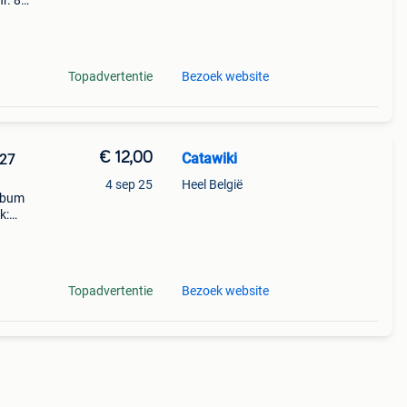
r. 8:
kend
Topadvertentie
Bezoek website
€ 12,00
Catawiki
 27
4 sep 25
Heel België
album
k:
1 to
Topadvertentie
Bezoek website