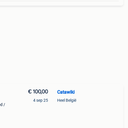
€ 100,00
Catawiki
4 sep 25
Heel België
d /
Titel: