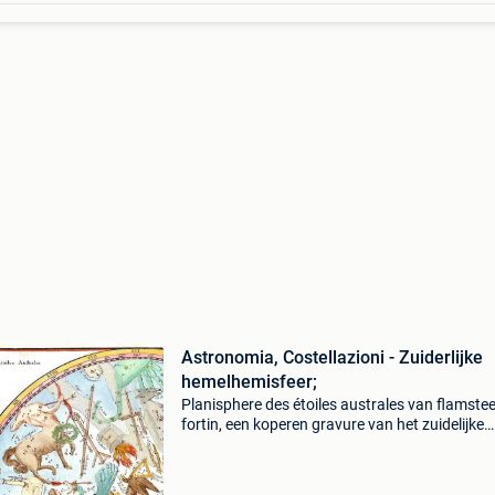
Astronomia, Costellazioni - Zuiderlijke
hemelhemisfeer;
Planisphere des étoiles australes van flamstee
fortin, een koperen gravure van het zuidelijke
hemelgebied, circa 1776, 22 × 25,5 cm, met
handkleuring na gravure, in uitstekende staat. 
astron