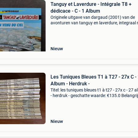
Tanguy et Laverdure - Intégrale T8 +
dédicace - C - 1 Album
Originele uitgave van dargaud (2001) van de
avonturen van tanguy en laverdure, integraal n
De spion uit de lucht, met een volledige pagina
originele tekening door patrice serres onderte
en me
Nieuw
Les Tuniques Bleues T1 à T27 - 27x C -
Album - Herdruk -
Titel: les tuniques bleues t1 à t27 - 27x c - 27 
- herdruk - geschatte waarde: €135.0 Belangrij
winnende biedingen zijn exclusief 9%
koperbescherming + €3 les tuniques bleues : t
Nieuw