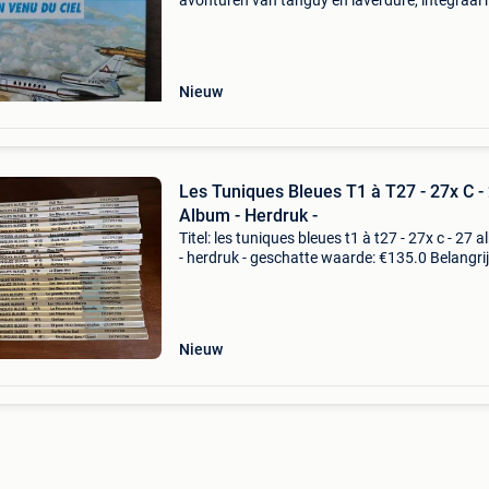
avonturen van tanguy en laverdure, integraal n
De spion uit de lucht, met een volledige pagina
originele tekening door patrice serres onderte
en me
Nieuw
Les Tuniques Bleues T1 à T27 - 27x C -
Album - Herdruk -
Titel: les tuniques bleues t1 à t27 - 27x c - 27 
- herdruk - geschatte waarde: €135.0 Belangrij
winnende biedingen zijn exclusief 9%
koperbescherming + €3 les tuniques bleues : t
Nieuw