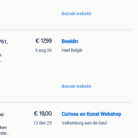
Bezoek website
€ 17,99
Boeklin
761,
3 aug 26
Heel België
s
Bezoek website
€ 19,00
Curiosa en Kunst Webshop
ao
12 dec 25
Valkenburg aan de Geul
eken
meer