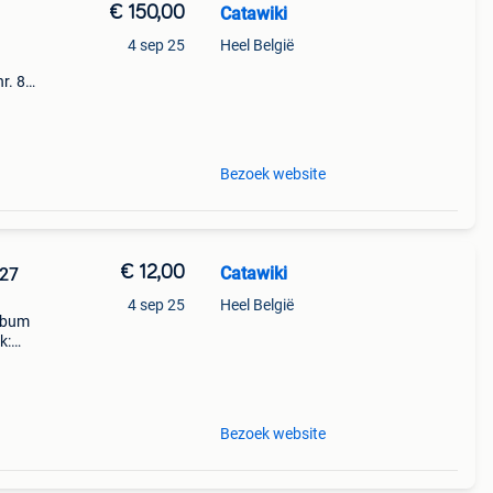
€ 150,00
Catawiki
4 sep 25
Heel België
r. 8:
kend
Bezoek website
€ 12,00
Catawiki
 27
4 sep 25
Heel België
album
k:
1 to
Bezoek website