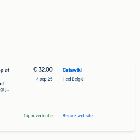
€ 32,00
Catawiki
p of
4 sep 25
Heel België
 of
rijk:
vf#6
Topadvertentie
Bezoek website