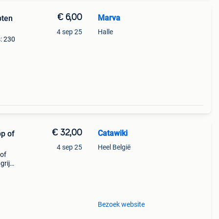
€ 6,00
Marva
pten
4 sep 25
Halle
: 230
€ 32,00
Catawiki
p of
4 sep 25
Heel België
 of
rijk:
vf#6
Bezoek website