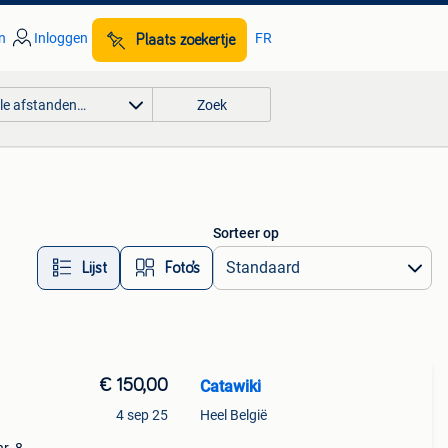
n
Inloggen
FR
Plaats zoekertje
lle afstanden…
Zoek
Sorteer op
Lijst
Foto’s
€ 150,00
Catawiki
4 sep 25
Heel België