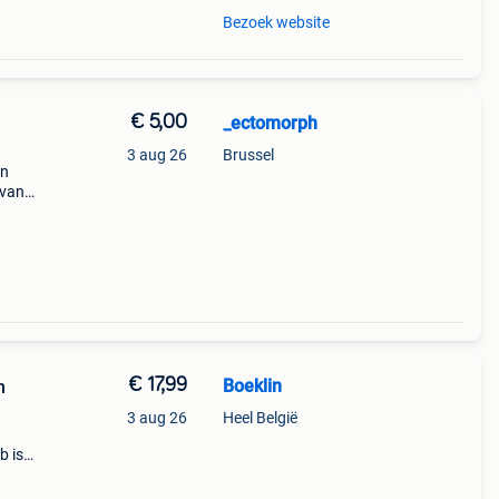
Bezoek website
€ 5,00
_ectomorph
3 aug 26
Brussel
on
 van
 aan
€ 17,99
Boeklin
n
3 aug 26
Heel België
b is
en op