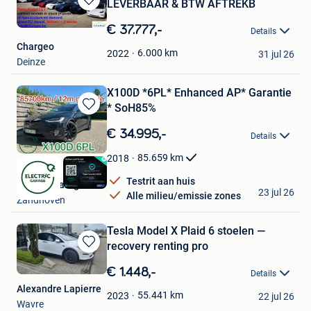
LEVERBAAR & BTW AFTREKB
Bewaren
in
€ 37.777,-
Details
Mijn
Chargeo
Favorieten
6.000
km
2022
31 jul 26
Deinze
X100D *6PL* Enhanced AP* Garantie
* SoH85%
Bewaren
in
€ 34.995,-
Details
Mijn
Favorieten
85.659
km
2018
Testrit aan huis
Electric Garage
23 jul 26
Alle milieu/emissie zones
Zandhoven
Tesla Model X Plaid 6 stoelen —
recovery renting pro
Bewaren
in
€ 1.448,-
Details
Mijn
Alexandre Lapierre
Favorieten
55.441
km
2023
22 jul 26
Wavre