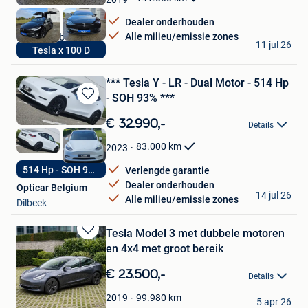
Favorieten
Dealer onderhouden
Alle milieu/emissie zones
DQ-CARS bv
11 jul 26
Tesla x 100 D
Tielt
*** Tesla Y - LR - Dual Motor - 514 Hp
- SOH 93% ***
Bewaren
in
€ 32.990,-
Details
Mijn
Favorieten
83.000
km
2023
514 Hp - SOH 93%
Verlengde garantie
Dealer onderhouden
Opticar Belgium
14 jul 26
Alle milieu/emissie zones
Dilbeek
Tesla Model 3 met dubbele motoren
Bewaren
en 4x4 met groot bereik
in
Mijn
€ 23.500,-
Details
Favorieten
Safessence
99.980
km
2019
5 apr 26