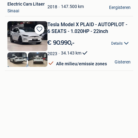
Electric Cars Litaer
Favorieten
147.500
km
2018
Eergisteren
Sinaai
Tesla Model X PLAID - AUTOPILOT -
6 SEATS - 1.020HP - 22inch
Bewaren
in
€ 90.990,-
Details
Mijn
Favorieten
34.143
km
2023
Nikola CVBA
Gisteren
Alle milieu/emissie zones
Londerzeel