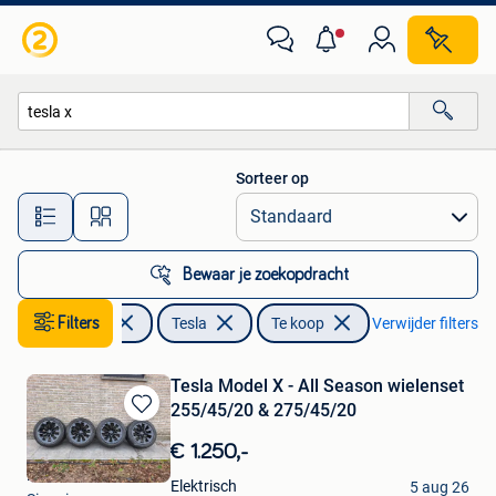
Tesla
Sorteer op
Alle afstanden…
Bewaar je zoekopdracht
Filters
Auto's
Tesla
Te koop
Verwijder filters
Tesla Model X - All Season wielenset
255/45/20 & 275/45/20
Bewaren
in
€ 1.250,-
Mijn
Electric Cars Litaer
Favorieten
Elektrisch
5 aug 26