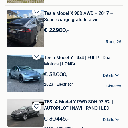
Halle
Tesla Model X 90D AWD – 2017 –
Bewaren
Supercharge gratuite à vie
in
Mijn
€ 22.900,-
Favorieten
Gioa
5 aug 26
La Louviere
Tesla Model Y | 4x4 | FULL! | Dual
Bewaren
Motors | LONGr
in
Mijn
€ 38.000,-
Details
Favorieten
Ottokars Verkoop
Elektrisch
2023
Gisteren
Heusden
TESLA Model Y RWD SOH 93.5% |
AUTOPILOT | NAVI | PANO | LED
Bewaren
in
€ 30.445,-
Details
Mijn
Favorieten