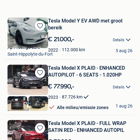
Tesla Model Y EV AWD met groot
bereik
Bewaren
in
€ 21.000,-
Details
Mijn
Ap Prestige cars
Favorieten
112.000
km
2022
5 aug 26
Saint-Hippolyte-du-Fort
Tesla Model X PLAID - ENHANCED
AUTOPILOT - 6 SEATS - 1.020HP
Bewaren
in
€ 77.990,-
Details
Mijn
Favorieten
87.726
km
2023
Nikola CVBA
1 aug 26
Alle milieu/emissie zones
Londerzeel
Tesla Model X PLAID - FULL WRAP
SATIN RED - ENHANCED AUTOPIL
Bewaren
in