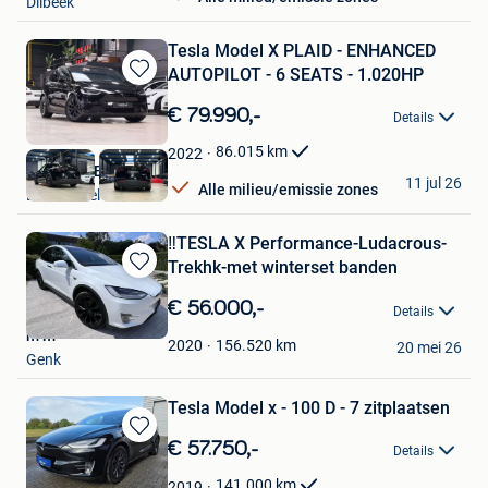
Dilbeek
Tesla Model X PLAID - ENHANCED
AUTOPILOT - 6 SEATS - 1.020HP
Bewaren
in
€ 79.990,-
Details
Mijn
Favorieten
86.015
km
2022
Nikola CVBA
11 jul 26
Alle milieu/emissie zones
Londerzeel
‼️TESLA X Performance-Ludacrous-
Trekhk-met winterset banden
Bewaren
in
€ 56.000,-
Details
Mijn
m m
Favorieten
156.520
km
2020
20 mei 26
Genk
Tesla Model x - 100 D - 7 zitplaatsen
Bewaren
€ 57.750,-
Details
in
Mijn
141.000
km
2019