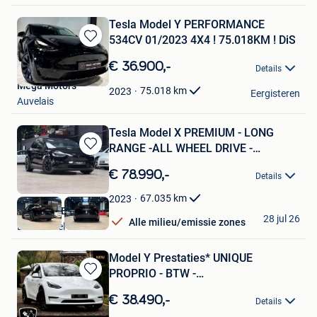
Tesla Model Y PERFORMANCE
534CV 01/2023 4X4 ! 75.018KM ! DiS
Bewaren
in
€ 36.900,-
Details
Mijn
Mega Motors
Favorieten
75.018
km
2023
Eergisteren
Auvelais
Tesla Model X PREMIUM - LONG
RANGE -ALL WHEEL DRIVE -
Bewaren
HARDWA
in
€ 78.990,-
Details
Mijn
Favorieten
67.035
km
2023
Nikola CVBA
28 jul 26
Alle milieu/emissie zones
Londerzeel
Model Y Prestaties* UNIQUE
PROPRIO - BTW -
Bewaren
STUURAUTOMAAT*
in
€ 38.490,-
Details
Mijn