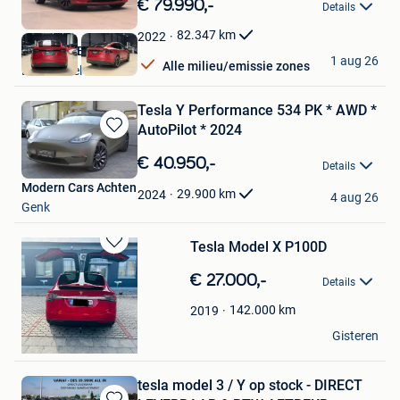
€ 79.990,-
Details
Mijn
Favorieten
82.347
km
2022
Nikola CVBA
1 aug 26
Alle milieu/emissie zones
Londerzeel
Tesla Y Performance 534 PK * AWD *
AutoPilot * 2024
Bewaren
in
€ 40.950,-
Details
Mijn
Modern Cars Achten
Favorieten
29.900
km
2024
4 aug 26
Genk
Tesla Model X P100D
Bewaren
in
€ 27.000,-
Details
Mijn
Favorieten
142.000
km
2019
alex
Gisteren
Dour
tesla model 3 / Y op stock - DIRECT