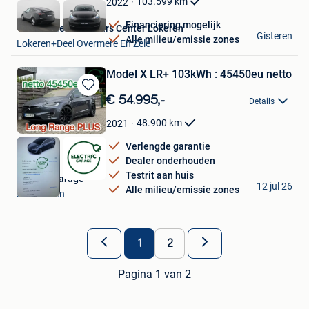
103.599
km
2022
Financiering mogelijk
Van Mossel Used Cars Center Lokeren
Gisteren
Alle milieu/emissie zones
Lokeren+Deel Overmere En Zele
Model X LR+ 103kWh : 45450eu netto
Bewaren
€ 54.995,-
Details
in
Mijn
48.900
km
2021
Favorieten
Verlengde garantie
Dealer onderhouden
Testrit aan huis
Electric Garage
12 jul 26
Alle milieu/emissie zones
Zandhoven
1
2
Pagina 1 van 2