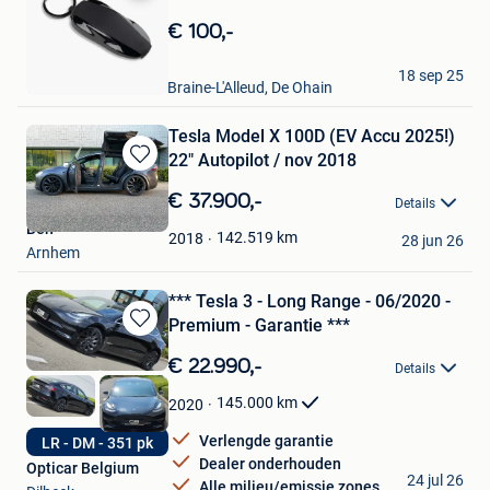
Bewaren
in
€ 100,-
Mijn
Favorieten
Lucien
18 sep 25
Waterloo + Partie De Braine-L'Alleud, De Ohain
Tesla Model X 100D (EV Accu 2025!)
22" Autopilot / nov 2018
Bewaren
in
€ 37.900,-
Details
Mijn
Ben
Favorieten
142.519
km
2018
28 jun 26
Arnhem
*** Tesla 3 - Long Range - 06/2020 -
Premium - Garantie ***
Bewaren
in
€ 22.990,-
Details
Mijn
Favorieten
145.000
km
2020
Verlengde garantie
LR - DM - 351 pk
Dealer onderhouden
Opticar Belgium
24 jul 26
Alle milieu/emissie zones