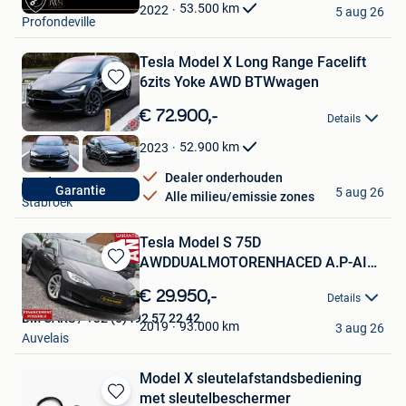
JWS Automotive
Favorieten
53.500
km
2022
5 aug 26
Profondeville
Tesla Model X Long Range Facelift
6zits Yoke AWD BTWwagen
Bewaren
in
€ 72.900,-
Details
Mijn
Favorieten
52.900
km
2023
Dealer onderhouden
RoadCare
Garantie
5 aug 26
Alle milieu/emissie zones
Stabroek
Tesla Model S 75D
AWDDUALMOTORENHACED A.P-AIR
Bewaren
SUSP.-21%BTW
in
€ 29.950,-
Details
Mijn
BM CARS / +32 (0)492 57 22 42
Favorieten
93.000
km
2019
3 aug 26
Auvelais
Model X sleutelafstandsbediening
met sleutelbeschermer