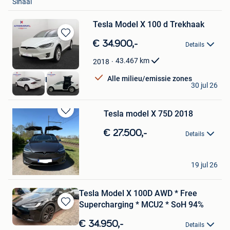
Sinaai
Tesla Model X 100 d Trekhaak
Bewaren
€ 34.900,-
Details
in
Mijn
43.467
km
2018
Favorieten
Alle milieu/emissie zones
AUTOKRUISPUNT
30 jul 26
Tielt
Tesla model X 75D 2018
Bewaren
in
€ 27.500,-
Details
Mijn
Favorieten
caki
19 jul 26
Balen
Tesla Model X 100D AWD * Free
Supercharging * MCU2 * SoH 94%
Bewaren
in
€ 34.950,-
Details
Mijn