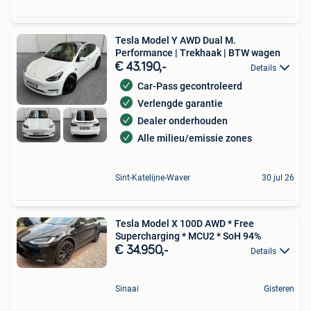
Tesla Model Y AWD Dual M.
Performance | Trekhaak | BTW wagen
€ 43.190,-
Details
Car-Pass gecontroleerd
Verlengde garantie
Dealer onderhouden
Alle milieu/emissie zones
Sint-Katelijne-Waver
30 jul 26
Tesla Model X 100D AWD * Free
Supercharging * MCU2 * SoH 94%
€ 34.950,-
Details
Sinaai
Gisteren