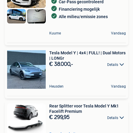
Car-Pass gecontroleerd
Financiering mogelijk
Alle milieu/emissie zones
Kuurne
Vandaag
Tesla Model Y | 4x4 | FULL! | Dual Motors
| LONGr
€ 38.000,-
Details
Heusden
Vandaag
Rear Splitter voor Tesla Model Y Mk1
Facelift Premium
€ 299,95
Details