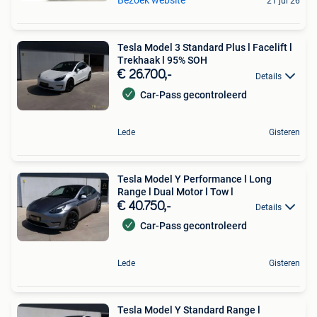
Bezoek website
21 jul 26
Tesla Model 3 Standard Plus l Facelift l
Trekhaak l 95% SOH
€ 26.700,-
Details
Car-Pass gecontroleerd
Lede
Gisteren
Tesla Model Y Performance l Long
Range l Dual Motor l Tow l
€ 40.750,-
Details
Car-Pass gecontroleerd
Lede
Gisteren
Tesla Model Y Standard Range l