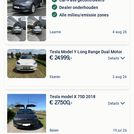
Car-Pass gecontroleerd
Dealer onderhouden
Alle milieu/emissie zones
Laarne
4 aug 26
Tesla Model Y Long Range Dual Motor
€ 24.999,-
Details
Ekeren
3 aug 26
Tesla model X 75D 2018
€ 27.500,-
Details
Balen
19 jul 26