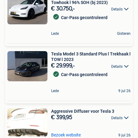
Towhook l 96% SOH (bj 2023)
€ 30.750,-
Details
Car-Pass gecontroleerd
Lede
Gisteren
Tesla Model 3 Standard Plus l Trekhaak l
TOW l 2023
€ 29.999,-
Details
Car-Pass gecontroleerd
Lede
9 jul 26
Aggressive Diffuser voor Tesla 3
€ 399,95
Details
Bezoek website
9 jul 26