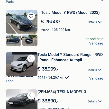
Paris
Tesla Model Y RWD (Model 2023)
Bewaren
€ 28.500,-
Details
in
Mijn
105.000
km
2022
Favorieten
Koen Vermeire
Topzoekertje
Vandaag
Meerhout
Tesla Model Y Standard Range l RWD
l Pano l Enhanced Autopil
Bewaren
in
€ 35.999,-
Details
Mijn
TR Premium Cars
Favorieten
54.267
km
2024
Vandaag
Lede
(2EHJ634) TESLA MODEL 3
Bewaren
€ 33.890,-
Details
in
Mijn