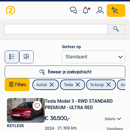
Tesla
Sorteer op
Alle afstanden…
Bewaar je zoekopdracht
Filters
Auto's
Tesla
Te koop
Achte
Tesla Model 3 - RWD STANDARD
PREMIUM - ULTRA RED
Bewaren
in
€ 36.500,-
Details
Mijn
KEYLESS
Favorieten
21.500
km
2024
Vandaag