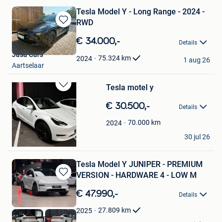
Tesla Model Y - Long Range - 2024 -
RWD
Bewaren
in
€ 34.000,-
Details
Mijn
Jasa Cars
Favorieten
75.324
km
2024
1 aug 26
Aartselaar
Tesla motel y
Bewaren
in
€ 30.500,-
Details
Mijn
Favorieten
70.000
km
2024
brochard
30 jul 26
Beauraing
Tesla Model Y JUNIPER - PREMIUM
VERSION - HARDWARE 4 - LOW M
Bewaren
in
€ 47.990,-
Details
Mijn
Favorieten
27.809
km
2025
Nikola CVBA