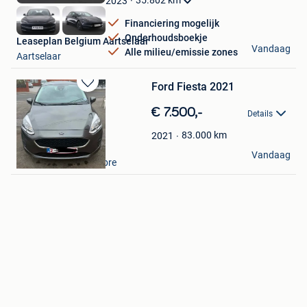
35.802
km
2023
Favorieten
Financiering mogelijk
Onderhoudsboekje
Leaseplan Belgium Aartselaar
Vandaag
Alle milieu/emissie zones
Aartselaar
Ford Fiesta 2021
Bewaren
in
€ 7.500,-
Details
Mijn
Favorieten
83.000
km
2021
Wendy Versmissen
Vandaag
Montignies-Sur-Sambre