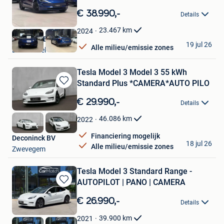
Bewaren
in
€ 38.990,-
Details
Mijn
Favorieten
23.467
km
2024
Nikola CVBA
19 jul 26
Alle milieu/emissie zones
Londerzeel
Tesla Model 3 Model 3 55 kWh
Standard Plus *CAMERA*AUTO PILO
Bewaren
in
€ 29.990,-
Details
Mijn
Favorieten
46.086
km
2022
Financiering mogelijk
Deconinck BV
18 jul 26
Alle milieu/emissie zones
Zwevegem
Tesla Model 3 Standard Range -
AUTOPILOT | PANO | CAMERA
Bewaren
in
€ 26.990,-
Details
Mijn
Favorieten
39.900
km
2021