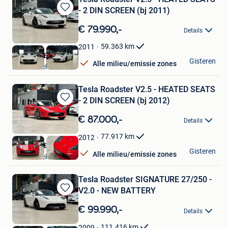
- 2 DIN SCREEN (bj 2011)
Bewaren
in
€ 79.990,-
Details
Mijn
Favorieten
59.363
km
2011
Nikola CVBA
Gisteren
Alle milieu/emissie zones
Londerzeel
Tesla Roadster V2.5 - HEATED SEATS
- 2 DIN SCREEN (bj 2012)
Bewaren
in
€ 87.000,-
Details
Mijn
Favorieten
77.917
km
2012
Nikola CVBA
Gisteren
Alle milieu/emissie zones
Londerzeel
Tesla Roadster SIGNATURE 27/250 -
V2.0 - NEW BATTERY
Bewaren
in
€ 99.990,-
Details
Mijn
Favorieten
111.416
km
2009