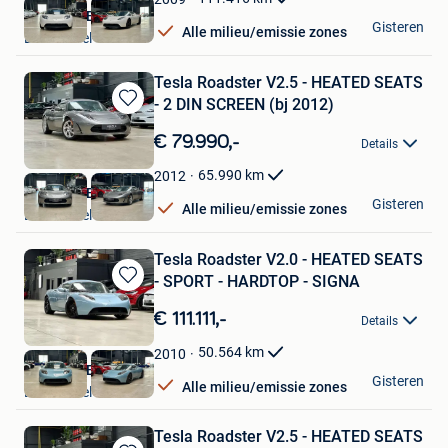
Nikola CVBA
Gisteren
Alle milieu/emissie zones
Londerzeel
Tesla Roadster V2.5 - HEATED SEATS
- 2 DIN SCREEN (bj 2012)
Bewaren
in
€ 79.990,-
Details
Mijn
Favorieten
65.990
km
2012
Nikola CVBA
Gisteren
Alle milieu/emissie zones
Londerzeel
Tesla Roadster V2.0 - HEATED SEATS
- SPORT - HARDTOP - SIGNA
Bewaren
in
€ 111.111,-
Details
Mijn
Favorieten
50.564
km
2010
Nikola CVBA
Gisteren
Alle milieu/emissie zones
Londerzeel
Tesla Roadster V2.5 - HEATED SEATS