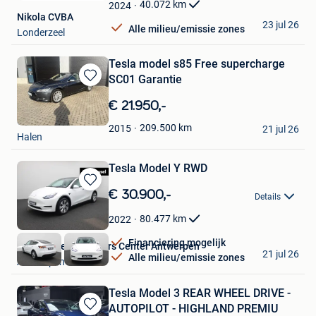
Favorieten
40.072
km
2024
Nikola CVBA
23 jul 26
Alle milieu/emissie zones
Londerzeel
Tesla model s85 Free supercharge
SC01 Garantie
Bewaren
in
€ 21.950,-
Mijn
Godzillaworx
Favorieten
209.500
km
2015
21 jul 26
Halen
Tesla Model Y RWD
Bewaren
€ 30.900,-
Details
in
Mijn
80.477
km
2022
Favorieten
Financiering mogelijk
Van Mossel Used Cars Center Antwerpen
21 jul 26
Alle milieu/emissie zones
Antwerpen
Tesla Model 3 REAR WHEEL DRIVE -
AUTOPILOT - HIGHLAND PREMIU