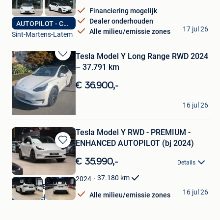
Financiering mogelijk
Dealer onderhouden
AUTOPILOT - CAMERA
CarMatch
17 jul 26
Alle milieu/emissie zones
Sint-Martens-Latem
Tesla Model Y Long Range RWD 2024
Bewaren
– 37.791 km
in
Mijn
€ 36.900,-
Favorieten
Crax IT
16 jul 26
Mechelen
Tesla Model Y RWD - PREMIUM -
ENHANCED AUTOPILOT (bj 2024)
Bewaren
in
€ 35.990,-
Details
Mijn
Favorieten
37.180
km
2024
Nikola CVBA
16 jul 26
Alle milieu/emissie zones
Londerzeel