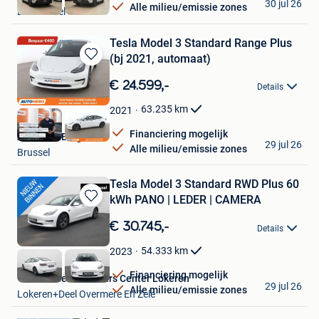
30 jul 26
Alle milieu/emissie zones
Londerzeel
Tesla Model 3 Standard Range Plus
(bj 2021, automaat)
Bewaren
in
€ 24.599,-
Details
Mijn
Favorieten
63.235
km
2021
Financiering mogelijk
Autohero België
29 jul 26
Alle milieu/emissie zones
Brussel
Tesla Model 3 Standard RWD Plus 60
kWh PANO | LEDER | CAMERA
Bewaren
in
€ 30.745,-
Details
Mijn
Favorieten
54.333
km
2023
Financiering mogelijk
Van Mossel Used Cars Center Lokeren
29 jul 26
Alle milieu/emissie zones
Lokeren+Deel Overmere En Zele