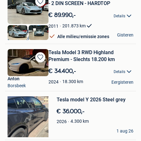
- 2 DIN SCREEN - HARDTOP
Bewaren
in
€ 89.990,-
Details
Mijn
Favorieten
201.873
km
2011
Nikola CVBA
Gisteren
Alle milieu/emissie zones
Londerzeel
Tesla Model 3 RWD Highland
Premium - Slechts 18.200 km
Bewaren
in
€ 34.400,-
Details
Mijn
Anton
Favorieten
18.300
km
2024
Eergisteren
Borsbeek
Bewaren
Tesla model Y 2026 Steel grey
in
Mijn
€ 36.000,-
Favorieten
4.300
km
2026
Pieter santens
1 aug 26
Herdersem