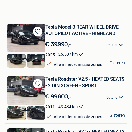
Tesla Model 3 REAR WHEEL DRIVE -
AUTOPILOT ACTIVE - HIGHLAND
Bewaren
in
€ 39.990,-
Details
Mijn
Favorieten
25.507
km
2025
Nikola CVBA
Gisteren
Alle milieu/emissie zones
Londerzeel
Tesla Roadster V2.5 - HEATED SEATS
- 2 DIN SCREEN - SPORT
Bewaren
in
€ 99.800,-
Details
Mijn
Favorieten
43.434
km
2011
Nikola CVBA
Gisteren
Alle milieu/emissie zones
Londerzeel
Tesla Roadster V2.5 - HEATED SEATS