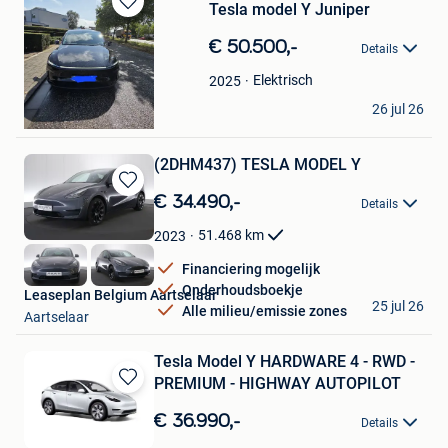
Tesla model Y Juniper
Bewaren
in
€ 50.500,-
Details
Mijn
Favorieten
Elektrisch
2025
Katja
26 jul 26
Herentals
(2DHM437) TESLA MODEL Y
Bewaren
€ 34.490,-
Details
in
Mijn
51.468
km
2023
Favorieten
Financiering mogelijk
Onderhoudsboekje
Leaseplan Belgium Aartselaar
25 jul 26
Alle milieu/emissie zones
Aartselaar
Tesla Model Y HARDWARE 4 - RWD -
PREMIUM - HIGHWAY AUTOPILOT
Bewaren
in
€ 36.990,-
Details
Mijn