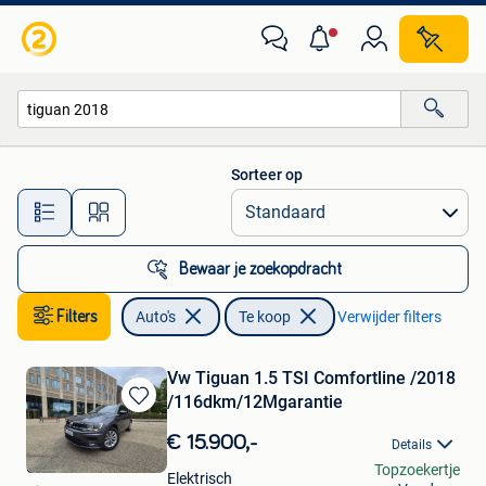
Auto's
Sorteer op
Alle afstanden…
Bewaar je zoekopdracht
Filters
Auto's
Te koop
Verwijder filters
Vw Tiguan 1.5 TSI Comfortline /2018
/116dkm/12Mgarantie
Bewaren
in
€ 15.900,-
Details
Mijn
Ozn
Topzoekertje
Favorieten
Elektrisch