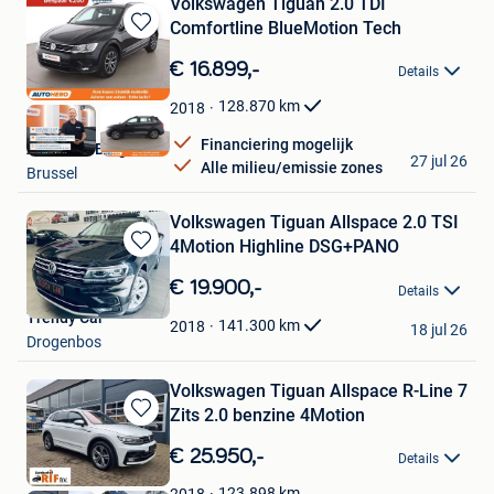
Volkswagen Tiguan 2.0 TDI
Comfortline BlueMotion Tech
Bewaren
in
€ 16.899,-
Details
Mijn
Favorieten
128.870
km
2018
Financiering mogelijk
Autohero België
27 jul 26
Alle milieu/emissie zones
Brussel
Volkswagen Tiguan Allspace 2.0 TSI
4Motion Highline DSG+PANO
Bewaren
in
€ 19.900,-
Details
Mijn
Trendy Car
Favorieten
141.300
km
2018
18 jul 26
Drogenbos
Volkswagen Tiguan Allspace R-Line 7
Zits 2.0 benzine 4Motion
Bewaren
in
€ 25.950,-
Details
Mijn
Favorieten
123.898
km
2018