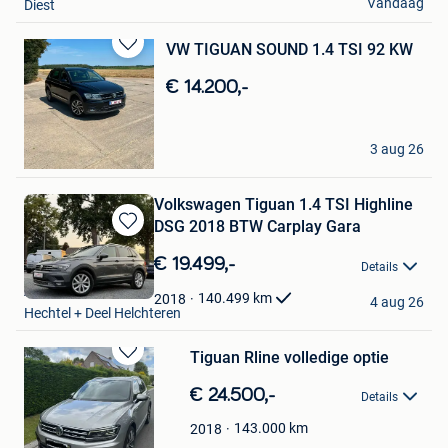
Vandaag
Diest
VW TIGUAN SOUND 1.4 TSI 92 KW
Bewaren
in
€ 14.200,-
Mijn
Favorieten
ruslan
3 aug 26
Wetteren
Volkswagen Tiguan 1.4 TSI Highline
DSG 2018 BTW Carplay Gara
Bewaren
in
€ 19.499,-
Details
Mijn
Auto's I&M
Favorieten
140.499
km
2018
4 aug 26
Hechtel + Deel Helchteren
Tiguan Rline volledige optie
Bewaren
in
€ 24.500,-
Details
Mijn
Favorieten
143.000
km
2018
Level