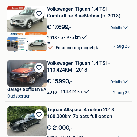
Volkswagen Tiguan 1.4 TSI
Comfortline BlueMotion (bj 2018)
Bewaren
in
€ 17.699,-
Details
Mijn
Favorieten
57.975
km
2018
Autohero Belgium Pro
7 aug 26
Financiering mogelijk
Drogenbos
Volkswagen Tiguan 1.4 TSI -
113.424KM - 2018
Bewaren
in
€ 15.990,-
Details
Mijn
Garage Gofflo BVBA
Favorieten
113.424
km
2018
2 aug 26
Oudsbergen
Tiguan Allspace 4motion 2018
160.000km 7plaats full option
Bewaren
in
€ 21.000,-
Mijn
BoHo
Favorieten