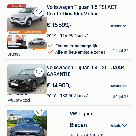
Volkswagen Tiguan 1.5 TSI ACT
Comfortline BlueMotion
Bewaren
in
€ 15.599,-
Details
Mijn
Favorieten
116.992
km
2019
Financiering mogelijk
Autohero België
15 jul 26
Alle milieu/emissie zones
Brussel
Volkswagen Tiguan 1.4 TSI 1 JAAR
GARANTIE
Bewaren
in
€ 14.900,-
Details
Mijn
AC-MARIO
Favorieten
133.902
km
2018
30 jul 26
Wuustwezel
VW Tiguan
Bewaren
in
Bieden
Details
Mijn
Favorieten
79.500
km
2018