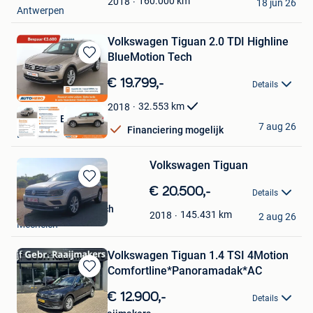
160.000
km
2018
18 jun 26
Antwerpen
Volkswagen Tiguan 2.0 TDI Highline
BlueMotion Tech
Bewaren
in
€ 19.799,-
Details
Mijn
Favorieten
32.553
km
2018
Autohero België
7 aug 26
Financiering mogelijk
Brussel
Volkswagen Tiguan
Bewaren
€ 20.500,-
Details
in
Reda Khalouki Kollich
Mijn
145.431
km
2018
2 aug 26
Mechelen
Favorieten
Volkswagen Tiguan 1.4 TSI 4Motion
Comfortline*Panoramadak*AC
Bewaren
in
€ 12.900,-
Details
Mijn