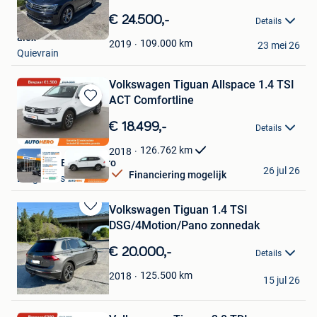
Bewaren
in
€ 24.500,-
Details
Mijn
alex
Favorieten
109.000
km
2019
23 mei 26
Quievrain
Volkswagen Tiguan Allspace 1.4 TSI
ACT Comfortline
Bewaren
in
€ 18.499,-
Details
Mijn
Favorieten
126.762
km
2018
Autohero Belgium Pro
26 jul 26
Financiering mogelijk
Drogenbos
Volkswagen Tiguan 1.4 TSI
Bewaren
DSG/4Motion/Pano zonnedak
in
Mijn
€ 20.000,-
Details
Favorieten
Zakaria
125.500
km
2018
15 jul 26
Sint-Gillis