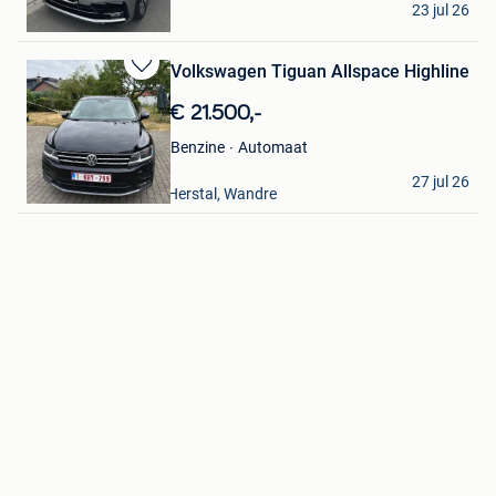
23 jul 26
Mouscron
Volkswagen Tiguan Allspace Highline
Bewaren
in
€ 21.500,-
Mijn
Favorieten
Automaat
Benzine
Oscar YEZA
27 jul 26
Cheratte + Partie De Herstal, Wandre