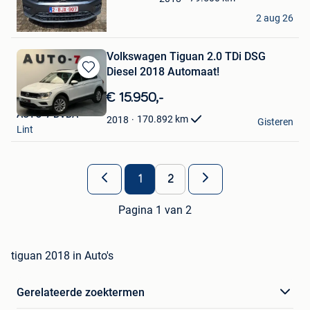
Hellen
2 aug 26
Lebbeke
Volkswagen Tiguan 2.0 TDi DSG
Diesel 2018 Automaat!
Bewaren
in
€ 15.950,-
Mijn
AUTO-7 BVBA
Favorieten
170.892
km
2018
Gisteren
Lint
1
2
Pagina 1 van 2
tiguan 2018 in Auto's
Gerelateerde zoektermen