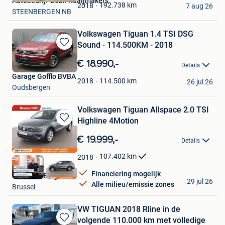
Autobedrijf Gebr. Raaijmakers
Favorieten
192.738
km
2018
7 aug 26
STEENBERGEN NB
Volkswagen Tiguan 1.4 TSI DSG
Sound - 114.500KM - 2018
Bewaren
in
€ 18.990,-
Details
Mijn
Garage Gofflo BVBA
Favorieten
114.500
km
2018
26 jul 26
Oudsbergen
Volkswagen Tiguan Allspace 2.0 TSI
Highline 4Motion
Bewaren
in
€ 19.999,-
Details
Mijn
Favorieten
107.402
km
2018
Financiering mogelijk
Autohero België
29 jul 26
Alle milieu/emissie zones
Brussel
VW TIGUAN 2018 Rline in de
volgende 110.000 km met volledige