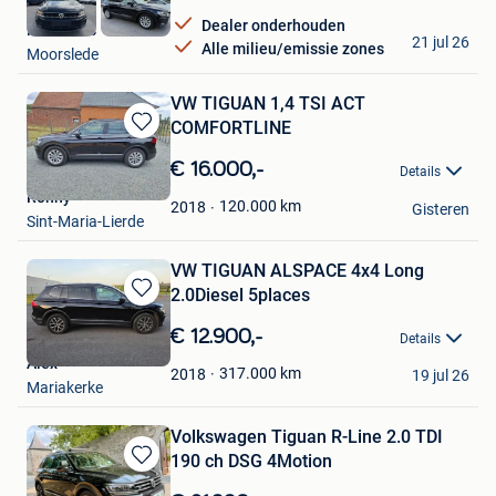
Dealer onderhouden
H&M Cars
21 jul 26
Alle milieu/emissie zones
Moorslede
VW TIGUAN 1,4 TSI ACT
COMFORTLINE
Bewaren
in
€ 16.000,-
Details
Mijn
Ronny
Favorieten
120.000
km
2018
Gisteren
Sint-Maria-Lierde
VW TIGUAN ALSPACE 4x4 Long
2.0Diesel 5places
Bewaren
in
€ 12.900,-
Details
Mijn
Alex
Favorieten
317.000
km
2018
19 jul 26
Mariakerke
Volkswagen Tiguan R-Line 2.0 TDI
190 ch DSG 4Motion
Bewaren
in