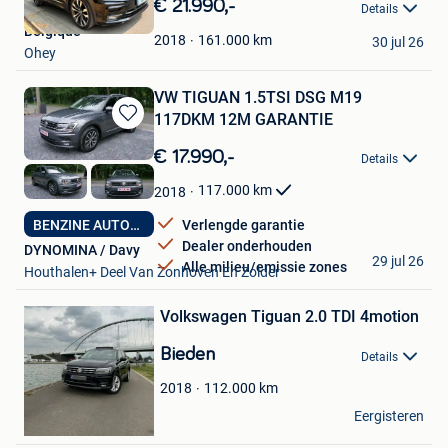
€ 21.990,-
Details
Mijn
Belgique
Favorieten
161.000
km
2018
30 jul 26
Ohey
VW TIGUAN 1.5TSI DSG M19
117DKM 12M GARANTIE
Bewaren
in
€ 17.990,-
Details
Mijn
Favorieten
117.000
km
2018
Verlengde garantie
BENZINE AUTOMAAT
Dealer onderhouden
DYNOMINA / Davy
29 jul 26
Alle milieu/emissie zones
Houthalen+ Deel Van Zonhoven En Zolder
Bewaren
Volkswagen Tiguan 2.0 TDI 4motion
in
Mijn
Bieden
Favorieten
Details
112.000
km
2018
Nassim
Eergisteren
Borgerhout