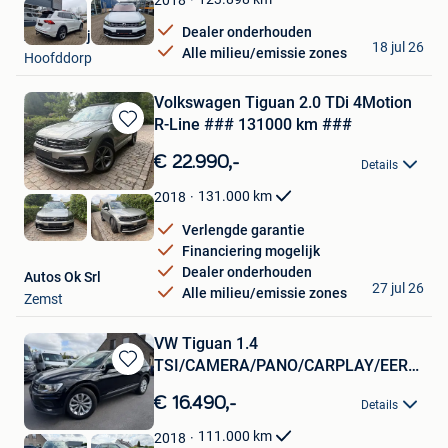
Dealer onderhouden
Autobedrijf Rif B.V.
18 jul 26
Alle milieu/emissie zones
Hoofddorp
Volkswagen Tiguan 2.0 TDi 4Motion
R-Line ### 131000 km ###
Bewaren
in
€ 22.990,-
Details
Mijn
Favorieten
131.000
km
2018
Verlengde garantie
Financiering mogelijk
Dealer onderhouden
Autos Ok Srl
27 jul 26
Alle milieu/emissie zones
Zemst
VW Tiguan 1.4
TSI/CAMERA/PANO/CARPLAY/EERSTE
Bewaren
EIGENAAR
in
€ 16.490,-
Details
Mijn
Favorieten
111.000
km
2018