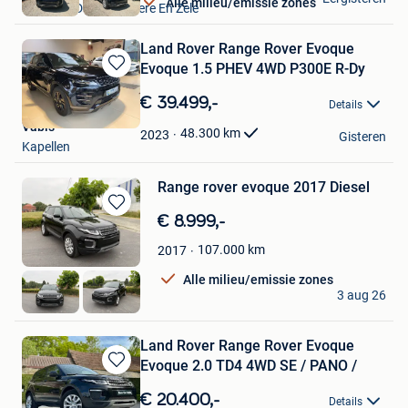
Alle milieu/emissie zones
Lokeren+Deel Overmere En Zele
Land Rover Range Rover Evoque
Evoque 1.5 PHEV 4WD P300E R-Dy
Bewaren
in
€ 39.499,-
Details
Mijn
Vabis
Favorieten
48.300
km
2023
Gisteren
Kapellen
Range rover evoque 2017 Diesel
Bewaren
€ 8.999,-
in
107.000
km
2017
Mijn
Favorieten
Alle milieu/emissie zones
ZND cars
3 aug 26
Isieres
Land Rover Range Rover Evoque
Evoque 2.0 TD4 4WD SE / PANO /
Bewaren
in
€ 20.400,-
Details