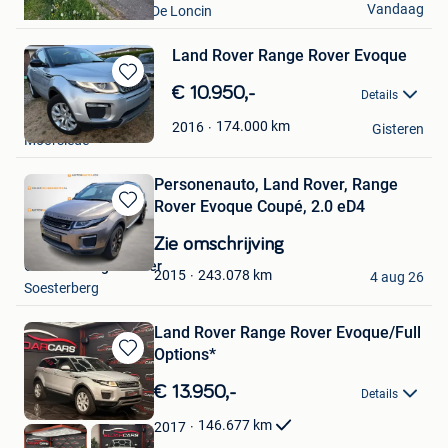
Vandaag
Grace-Berleur+Part. De Loncin
Land Rover Range Rover Evoque
Bewaren
€ 10.950,-
Details
in
TEC auto
Mijn
174.000
km
2016
Gisteren
Moorslede
Favorieten
Personenauto, Land Rover, Range
Rover Evoque Coupé, 2.0 eD4
Bewaren
in
Zie omschrijving
Mijn
Onlineveilingmeester
Favorieten
243.078
km
2015
4 aug 26
Soesterberg
Land Rover Range Rover Evoque/Full
Options*
Bewaren
in
€ 13.950,-
Details
Mijn
Favorieten
146.677
km
2017
Eldarcars