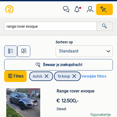
Auto's
Sorteer op
Alle afstanden…
Bewaar je zoekopdracht
Filters
Auto's
Te koop
Verwijder filters
Bewaren
in
Mijn
Range rover evoque
Favorieten
€ 12.500,-
Diesel
Jennifer Freuville
Topzoekertje