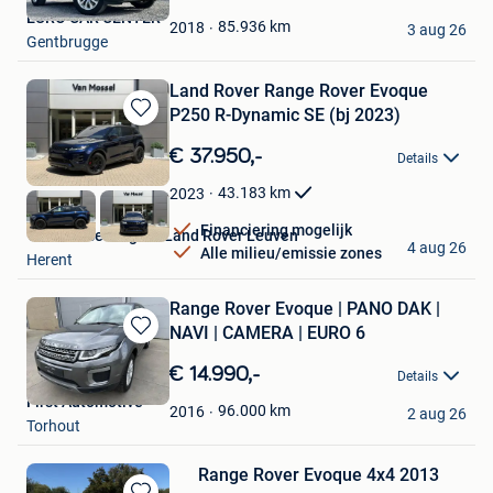
Mijn
EURO CAR CENTER
Favorieten
85.936
km
2018
3 aug 26
Gentbrugge
Land Rover Range Rover Evoque
P250 R-Dynamic SE (bj 2023)
Bewaren
in
€ 37.950,-
Details
Mijn
Favorieten
43.183
km
2023
Financiering mogelijk
Van Mossel Jaguar Land Rover Leuven
4 aug 26
Alle milieu/emissie zones
Herent
Range Rover Evoque | PANO DAK |
NAVI | CAMERA | EURO 6
Bewaren
in
€ 14.990,-
Details
Mijn
First Automotive
Favorieten
96.000
km
2016
2 aug 26
Torhout
Range Rover Evoque 4x4 2013