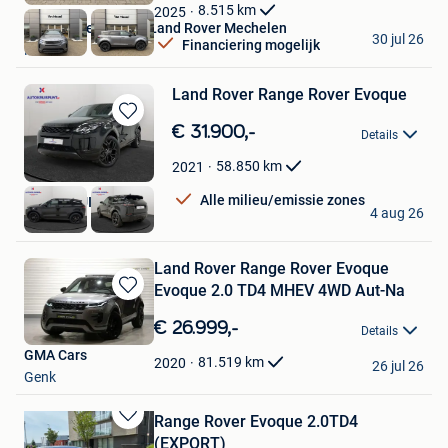
Favorieten
8.515
km
2025
Van Mossel Jaguar Land Rover Mechelen
30 jul 26
Financiering mogelijk
Mechelen
Land Rover Range Rover Evoque
Bewaren
€ 31.900,-
Details
in
Mijn
58.850
km
2021
Favorieten
Alle milieu/emissie zones
AUTOKRUISPUNT
4 aug 26
Tielt
Land Rover Range Rover Evoque
Evoque 2.0 TD4 MHEV 4WD Aut-Na
Bewaren
in
€ 26.999,-
Details
Mijn
GMA Cars
Favorieten
81.519
km
2020
26 jul 26
Genk
Range Rover Evoque 2.0TD4
Bewaren
(EXPORT)