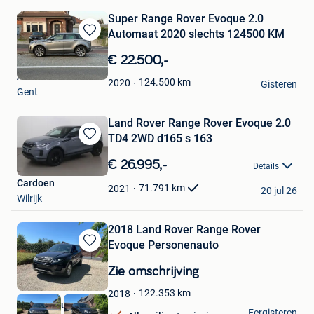
Super Range Rover Evoque 2.0
Automaat 2020 slechts 124500 KM
Bewaren
in
€ 22.500,-
Mijn
ARK
Favorieten
124.500
km
2020
Gisteren
Gent
Land Rover Range Rover Evoque 2.0
TD4 2WD d165 s 163
Bewaren
in
€ 26.995,-
Details
Mijn
Cardoen
Favorieten
71.791
km
2021
20 jul 26
Wilrijk
2018 Land Rover Range Rover
Evoque Personenauto
Bewaren
in
Zie omschrijving
Mijn
Favorieten
122.353
km
2018
VAVATO Auctions
Eergisteren