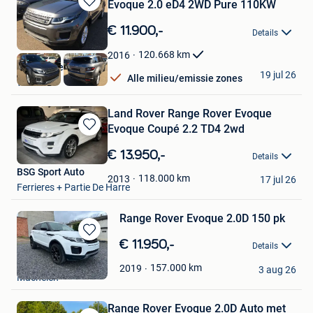
Evoque 2.0 eD4 2WD Pure 110KW
Bewaren
in
€ 11.900,-
Details
Mijn
Favorieten
120.668
km
2016
Garage Peter Melis
19 jul 26
Alle milieu/emissie zones
Westerlo
Land Rover Range Rover Evoque
Evoque Coupé 2.2 TD4 2wd
Bewaren
in
€ 13.950,-
Details
Mijn
BSG Sport Auto
Favorieten
118.000
km
2013
17 jul 26
Ferrieres + Partie De Harre
Range Rover Evoque 2.0D 150 pk
Bewaren
€ 11.950,-
Details
in
M & Y CAR
Mijn
157.000
km
2019
3 aug 26
Machelen
Favorieten
Range Rover Evoque 2.0D Auto met