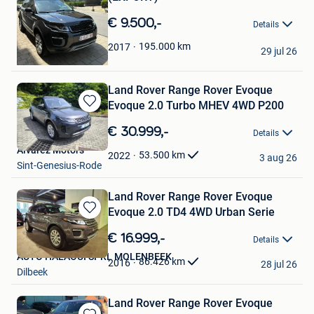
in
Mijn
€ 9.500,-
Details
Favorieten
elan
195.000
km
2017
29 jul 26
Wilrijk
Land Rover Range Rover Evoque
Evoque 2.0 Turbo MHEV 4WD P200
Bewaren
in
€ 30.999,-
Details
Mijn
Alvarez Motors
Favorieten
53.500
km
2022
3 aug 26
Sint-Genesius-Rode
Land Rover Range Rover Evoque
Evoque 2.0 TD4 4WD Urban Serie
Bewaren
in
€ 16.999,-
Details
Mijn
AUTO HALAOUI SPRL MOLENBEEK
Favorieten
86.426
km
2016
28 jul 26
Dilbeek
Land Rover Range Rover Evoque