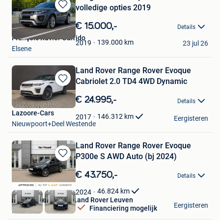
volledige opties 2019
Bewaren
in
€ 15.000,-
Details
Mijn
François Xavier Garrido
Favorieten
139.000
km
2019
23 jul 26
Elsene
Land Rover Range Rover Evoque
Cabriolet 2.0 TD4 4WD Dynamic
Bewaren
in
€ 24.995,-
Details
Mijn
Lazoore-Cars
Favorieten
146.312
km
2017
Eergisteren
Nieuwpoort+Deel Westende
Land Rover Range Rover Evoque
P300e S AWD Auto (bj 2024)
Bewaren
in
€ 43.750,-
Details
Mijn
Favorieten
46.824
km
2024
Van Mossel Jaguar Land Rover Leuven
Eergisteren
Financiering mogelijk
Herent