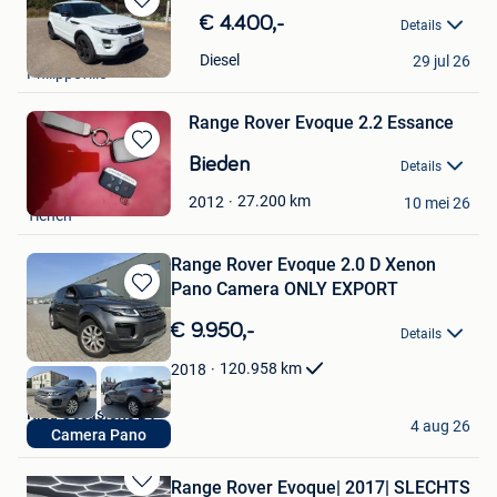
Bewaren
€ 4.400,-
Details
in
marcbmw
Mijn
Diesel
29 jul 26
Philippeville
Favorieten
Range Rover Evoque 2.2 Essance
Bewaren
Bieden
Details
in
P M
Mijn
27.200
km
2012
10 mei 26
Tienen
Favorieten
Range Rover Evoque 2.0 D Xenon
Pano Camera ONLY EXPORT
Bewaren
in
€ 9.950,-
Details
Mijn
Favorieten
120.958
km
2018
Rizq Occasions BV
4 aug 26
Camera Pano
Brecht
Range Rover Evoque| 2017| SLECHTS