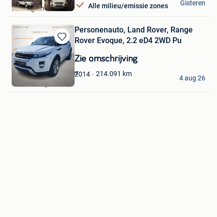
Gisteren
Alle milieu/emissie zones
Desselgem
Personenauto, Land Rover, Range
Rover Evoque, 2.2 eD4 2WD Pu
Bewaren
in
Zie omschrijving
Mijn
Favorieten
Onlineveilingmeester
214.091
km
2014
4 aug 26
Soesterberg