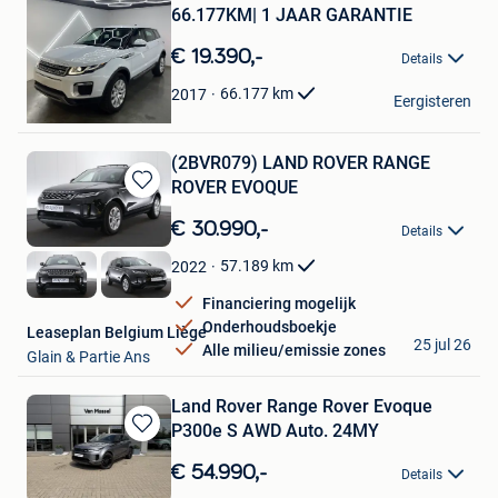
Bewaren
66.177KM| 1 JAAR GARANTIE
in
Mijn
€ 19.390,-
Details
Favorieten
DD Motors BV
66.177
km
2017
Eergisteren
Brugge
(2BVR079) LAND ROVER RANGE
ROVER EVOQUE
Bewaren
in
€ 30.990,-
Details
Mijn
Favorieten
57.189
km
2022
Financiering mogelijk
Onderhoudsboekje
Leaseplan Belgium Liège
25 jul 26
Alle milieu/emissie zones
Glain & Partie Ans
Land Rover Range Rover Evoque
P300e S AWD Auto. 24MY
Bewaren
in
€ 54.990,-
Details
Mijn