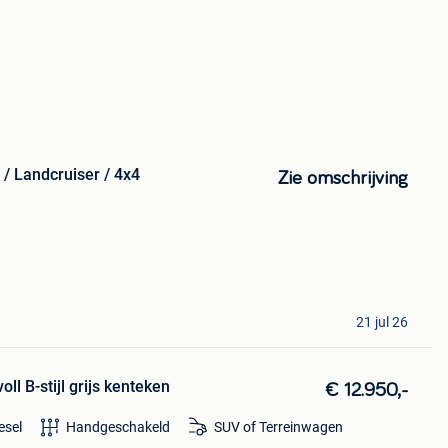
 / Landcruiser / 4x4
Zie omschrijving
21 jul 26
ll B-stijl grijs kenteken
€ 12.950,-
esel
Handgeschakeld
SUV of Terreinwagen