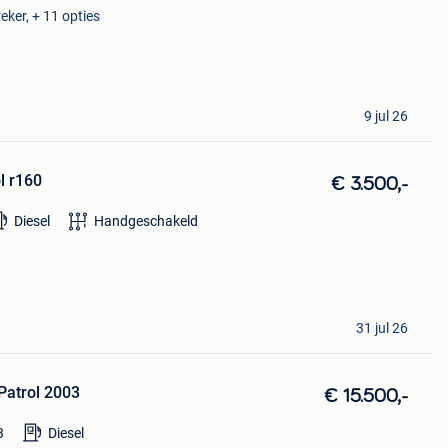
eker, + 11 opties
9 jul 26
l r160
€ 3.500,-
Diesel
Handgeschakeld
31 jul 26
Patrol 2003
€ 15.500,-
3
Diesel