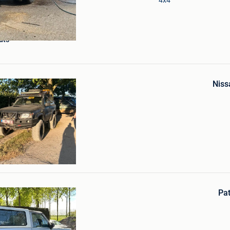
dts
Bewaren
in
Niss
Mijn
Favorieten
eel Van Eeklo
Bewaren
in
Pa
Mijn
Favorieten