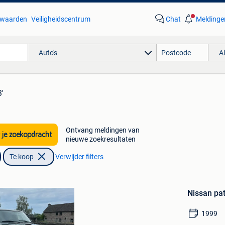
waarden
Veiligheidscentrum
Chat
Meldinge
Auto's
A
3'
Ontvang meldingen van
 je zoekopdracht
nieuwe zoekresultaten
Te koop
Verwijder filters
Bewaren
in
Nissan pat
Mijn
Favorieten
1999