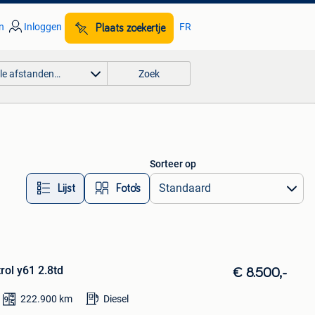
n
Inloggen
FR
Plaats zoekertje
lle afstanden…
Zoek
Sorteer op
Lijst
Foto’s
rol y61 2.8td
€ 8.500,-
222.900
km
Diesel