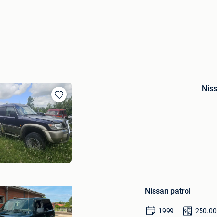
Niss
Bewaren
in
Mijn
Favorieten
Bewaren
in
Nissan patrol
Mijn
Favorieten
1999
250.00