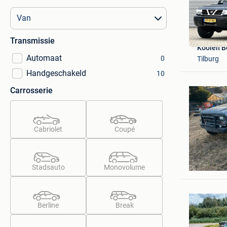
Transmissie
Koolen B
Automaat
0
Tilburg
Handgeschakeld
10
Carrosserie
Cabriolet
Coupé
juul olae
Genk
Stadsauto
Monovolume
Berline
Break