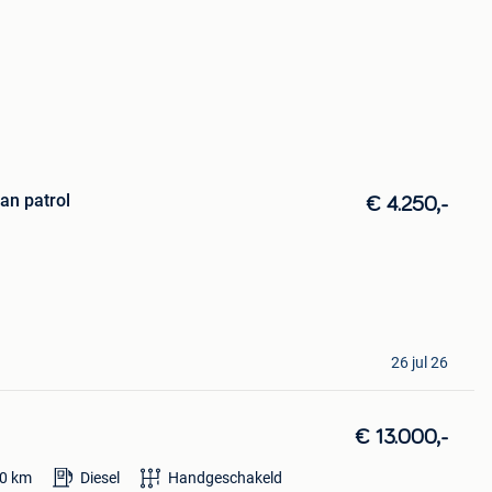
an patrol
€ 4.250,-
26 jul 26
€ 13.000,-
0
km
Diesel
Handgeschakeld