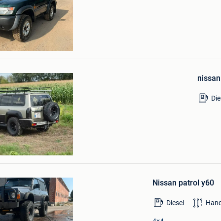
Bewaren
in
Mijn
Favorieten
nissan
Die
vie
Bewaren
in
Nissan patrol y60
Mijn
Favorieten
Diesel
Hand
4x4