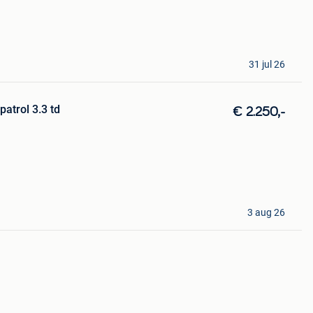
31 jul 26
patrol 3.3 td
€ 2.250,-
3 aug 26