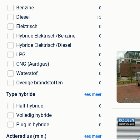
Benzine
0
Diesel
13
Elektrisch
0
Hybride Elektrisch/Benzine
0
Hybride Elektrisch/Diesel
0
LPG
0
CNG (Aardgas)
0
Waterstof
0
Overige brandstoffen
0
Type hybride
Bedrijfs
lees meer
Bree
Half hybride
0
Volledig hybride
0
Plug-in hybride
0
Actieradius (min.)
lees meer