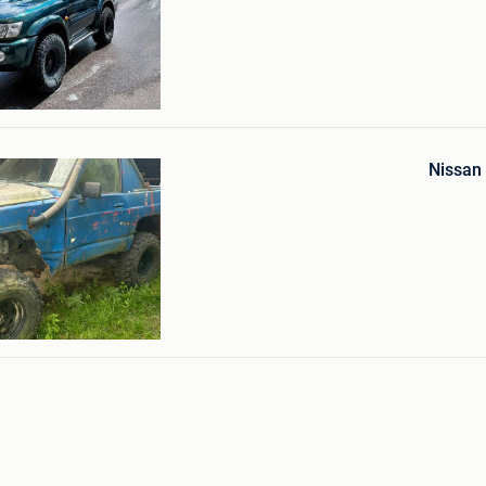
uters
Bewaren
in
Nissan 
Mijn
Favorieten