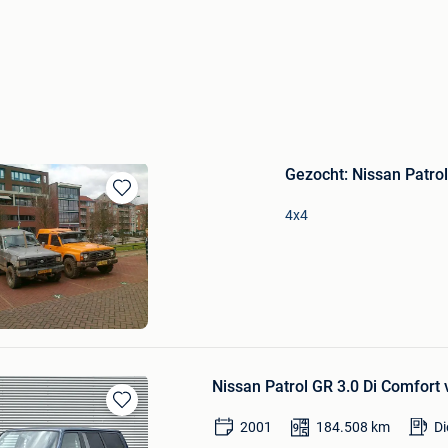
Gezocht: Nissan Patrol
Bewaren
4x4
in
Mijn
Favorieten
wagens Kessel
Nissan Patrol GR 3.0 Di Comfort vo
Bewaren
2001
184.508
km
Di
in