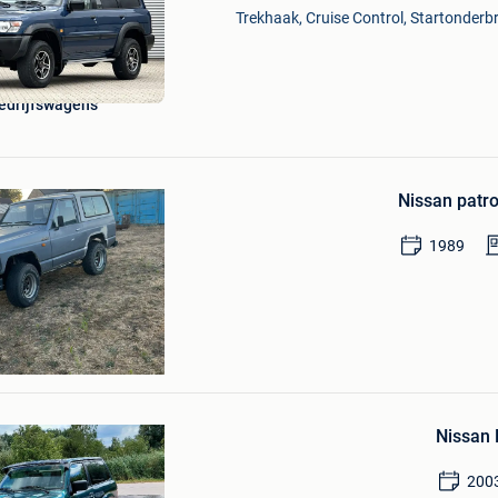
Mijn
Trekhaak, Cruise Control, Startonderbr
Favorieten
edrijfswagens
Bewaren
in
Nissan patro
Mijn
Favorieten
1989
rts
Bewaren
in
Nissan 
Mijn
Favorieten
200