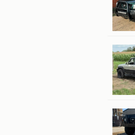
Ivan
Herselt
Gene Cla
Werchter