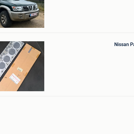
Bewaren
in
Nissan P
Mijn
Favorieten
njoyer
onde