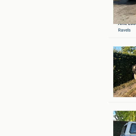
Arne Loo
Ravels
nic
Adegem+D