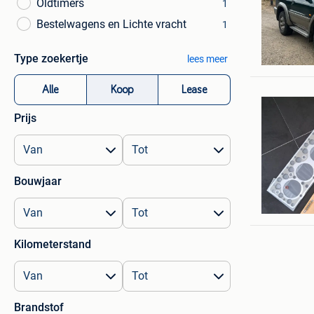
Oldtimers
1
Bestelwagens en Lichte vracht
1
Sjarel
Type zoekertje
lees meer
Bocholt
Alle
Koop
Lease
Prijs
Bouwjaar
VintageE
Denderm
Kilometerstand
Brandstof