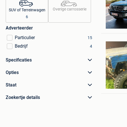
Overige carrosserie
SUV of Terreinwagen
6
Jonas Wo
Brecht
Adverteerder
Particulier
15
Bedrijf
4
Specificaties
Opties
lode
Staat
Meer
Zoekertje details