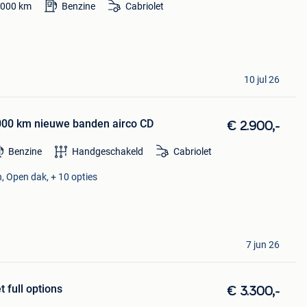
.000
km
Benzine
Cabriolet
10 jul 26
8000 km nieuwe banden airco CD
€ 2.900,-
Benzine
Handgeschakeld
Cabriolet
 Open dak, + 10 opties
7 jun 26
 full options
€ 3.300,-