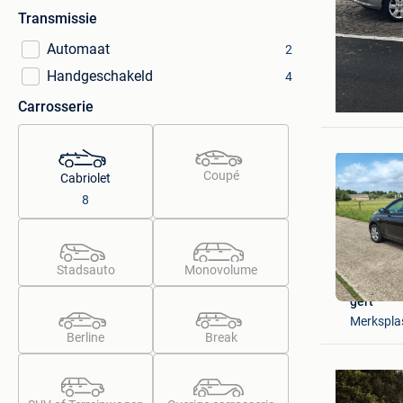
Transmissie
Automaat
2
Handgeschakeld
4
Billy
Mons
Carrosserie
Coupé
Cabriolet
8
Stadsauto
Monovolume
gert
Merksplas
Berline
Break