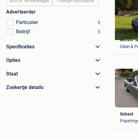
SUV of Terreinwagen
Overige carrosserie
Adverteerder
Particulier
5
Bedrijf
3
Melvin “M
Specificaties
Glain & P
Opties
Staat
Zoekertje details
Sebast
Popering