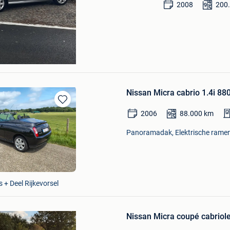
2008
200
Nissan Micra cabrio 1.4i 8
Bewaren
2006
88.000
km
in
Mijn
Panoramadak, Elektrische ramen,
Favorieten
 + Deel Rijkevorsel
Bewaren
in
Nissan Micra coupé cabriolet
Mijn
Favorieten