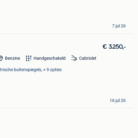
7 jul 26
€ 3.250,-
Benzine
Handgeschakeld
Cabriolet
trische buitenspiegels, + 9 opties
16 jul 26