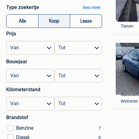
Type zoekertje
lees meer
Frédéric
Alle
Koop
Lease
Tienen
Prijs
Bouwjaar
Kilometerstand
Autohand
Wetteren
Brandstof
Benzine
7
Diesel
0