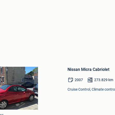
Bewaren
in
Nissan Micra Cabriolet
Mijn
Favorieten
2007
273.829
km
Cruise Control, Climate contro
re