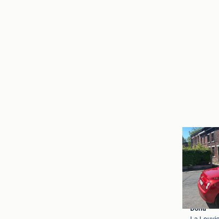
Dona
La Louvie