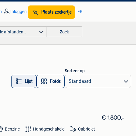
n
Inloggen
FR
Plaats zoekertje
lle afstanden…
Zoek
Sorteer op
Lijst
Foto’s
€ 1.800,-
Benzine
Handgeschakeld
Cabriolet