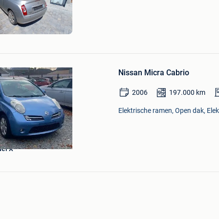
in
Mijn
Favorieten
 Denis
Bewaren
in
Mijn
Favorieten
Nissan Micra Cabrio
2006
197.000
km
Elektrische ramen, Open dak, Elek
el X