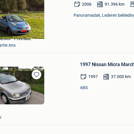
2006
91.396
km
Panoramadak, Lederen bekleding,
elvin - 7Terrible”
artie Ans
1997 Nissan Micra March 
1997
37.000
km
Bewaren
in
ABS
Mijn
Favorieten
e