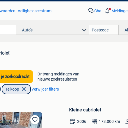
waarden
Veiligheidscentrum
Chat
Meldinge
Auto's
A
iolet'
Ontvang meldingen van
 je zoekopdracht
nieuwe zoekresultaten
Te koop
Verwijder filters
Kleine cabriolet
2006
173.000
km
Bewaren