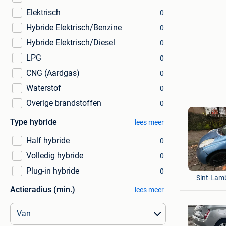
Elektrisch
0
Hybride Elektrisch/Benzine
0
Hybride Elektrisch/Diesel
0
LPG
0
CNG (Aardgas)
0
Waterstof
0
Overige brandstoffen
0
Type hybride
lees meer
Half hybride
0
Volledig hybride
0
Yahya Sh
Plug-in hybride
0
Sint-Lam
Actieradius (min.)
lees meer