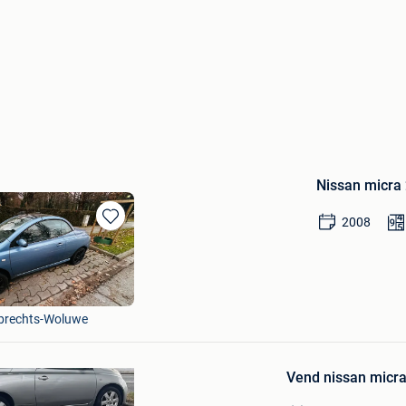
Nissan micra 
2008
Bewaren
in
Bewaren
Mijn
in
Favorieten
Mijn
ebani
Favorieten
brechts-Woluwe
Vend nissan micra