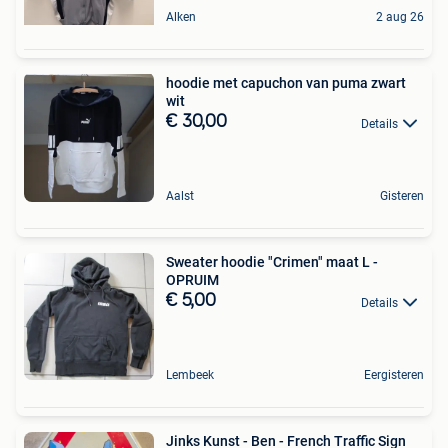
Alken
2 aug 26
hoodie met capuchon van puma zwart
wit
€ 30,00
Details
Aalst
Gisteren
Sweater hoodie "Crimen" maat L -
OPRUIM
€ 5,00
Details
Lembeek
Eergisteren
Jinks Kunst - Ben - French Traffic Sign