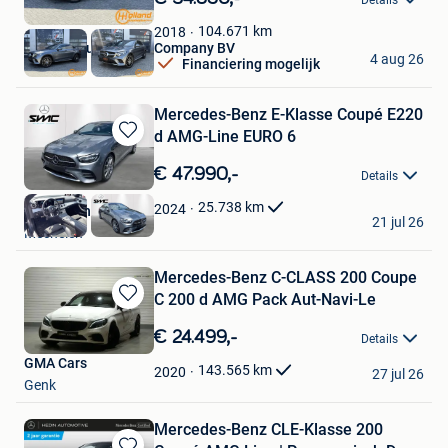
Details
Mijn
Favorieten
104.671
km
2018
Holland Automotive Company BV
4 aug 26
Financiering mogelijk
Weert
Mercedes-Benz E-Klasse Coupé E220
d AMG-Line EURO 6
Bewaren
in
€ 47.990,-
Details
Mijn
Favorieten
25.738
km
2024
SMC Mechelen
21 jul 26
Mechelen
Mercedes-Benz C-CLASS 200 Coupe
C 200 d AMG Pack Aut-Navi-Le
Bewaren
in
€ 24.499,-
Details
Mijn
GMA Cars
Favorieten
143.565
km
2020
27 jul 26
Genk
Mercedes-Benz CLE-Klasse 200