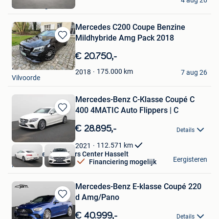
4 aug 26
Soesterberg
Mercedes C200 Coupe Benzine
Mildhybride Amg Pack 2018
Bewaren
in
€ 20.750,-
Mijn
EGO-CARS
Favorieten
175.000
km
2018
7 aug 26
Vilvoorde
Mercedes-Benz C-Klasse Coupé C
400 4MATIC Auto Flippers | C
Bewaren
in
€ 28.895,-
Details
Mijn
Favorieten
112.571
km
2021
Van Mossel Used Cars Center Hasselt
Eergisteren
Financiering mogelijk
Hasselt
Mercedes-Benz E-klasse Coupé 220
d Amg/Pano
Bewaren
in
€ 40.999,-
Details