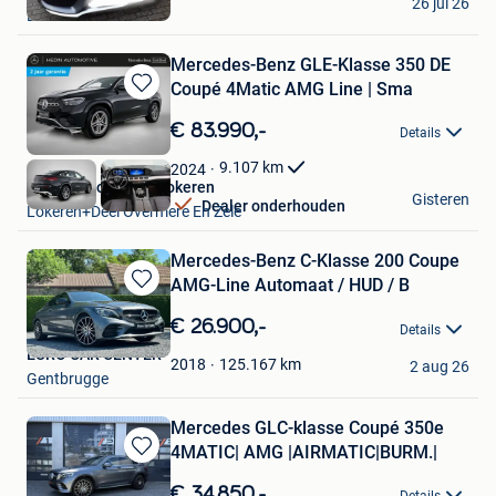
Favorieten
26 jul 26
Beveren-Leie
Mercedes-Benz GLE-Klasse 350 DE
Coupé 4Matic AMG Line | Sma
Bewaren
in
€ 83.990,-
Details
Mijn
Favorieten
9.107
km
2024
Hedin Automotive Lokeren
Gisteren
Dealer onderhouden
Lokeren+Deel Overmere En Zele
Mercedes-Benz C-Klasse 200 Coupe
AMG-Line Automaat / HUD / B
Bewaren
in
€ 26.900,-
Details
Mijn
EURO CAR CENTER
Favorieten
125.167
km
2018
2 aug 26
Gentbrugge
Mercedes GLC-klasse Coupé 350e
4MATIC| AMG |AIRMATIC|BURM.|
Bewaren
in
€ 34.850,-