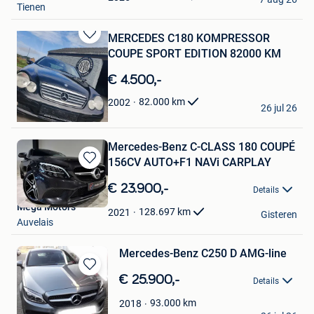
Tienen
MERCEDES C180 KOMPRESSOR
Bewaren
COUPE SPORT EDITION 82000 KM
in
Mijn
€ 4.500,-
Favorieten
Devis garage
82.000
km
2002
26 jul 26
Sint-Pieters-Leeuw
Mercedes-Benz C-CLASS 180 COUPÉ
156CV AUTO+F1 NAVi CARPLAY
Bewaren
in
€ 23.900,-
Details
Mijn
Mega Motors
Favorieten
128.697
km
2021
Gisteren
Auvelais
Mercedes-Benz C250 D AMG-line
Bewaren
€ 25.900,-
Details
in
Mijn
93.000
km
2018
Rudy S