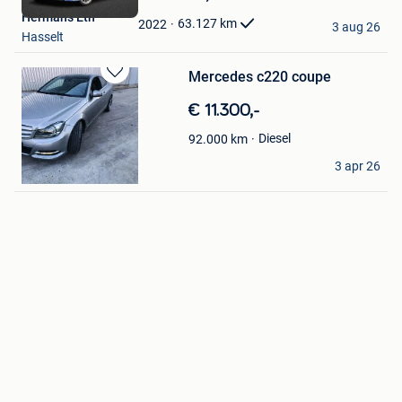
Mijn
Hermans Etn
Favorieten
63.127
km
2022
3 aug 26
Hasselt
Mercedes c220 coupe
Bewaren
in
€ 11.300,-
Mijn
Favorieten
Diesel
92.000
km
Tom Hemelaers
3 apr 26
Bocholt