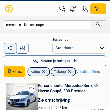
Auto's
Sorteer op
Alle afstanden…
Bewaar je zoekopdracht
Filters
Auto's
Te koop
Verwijder filters
Personenauto, Mercedes-Benz, C-
klasse Coupé, 300 Prestige,
Bewaren
in
Zie omschrijving
Mijn
Favorieten
Onlineveilingmeester
120.726
km
2016