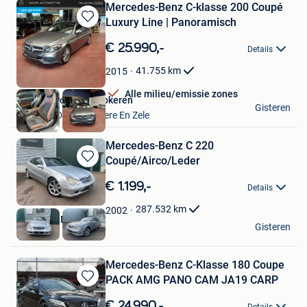
Mercedes-Benz C-klasse 200 Coupé
Luxury Line | Panoramisch
Bewaren
in
€ 25.990,-
Details
Mijn
Favorieten
41.755
km
2015
Alle milieu/emissie zones
Hedin Automotive Lokeren
Gisteren
Lokeren+Deel Overmere En Zele
Mercedes-Benz C 220
Coupé/Airco/Leder
Bewaren
in
€ 1.199,-
Details
Mijn
Favorieten
287.532
km
2002
RS Cars & Motors
Gisteren
Niel
Mercedes-Benz C-Klasse 180 Coupe
PACK AMG PANO CAM JA19 CARP
Bewaren
in
€ 24.990,-