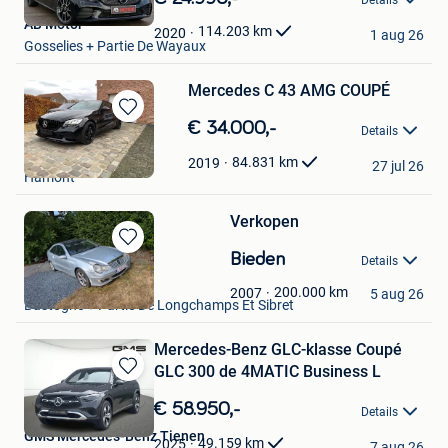
Details
Mijn
AB Motor
Favorieten
114.203
km
2020
1 aug 26
Gosselies + Partie De Wayaux
Mercedes C 43 AMG COUPÉ
Bewaren
€ 34.000,-
Details
in
Patrick
Mijn
84.831
km
2019
27 jul 26
Hamont
Favorieten
Verkopen
Bewaren
Bieden
Details
in
joseph
Mijn
200.000
km
2007
5 aug 26
Bastogne + Partie De Longchamps Et Sibret
Favorieten
Mercedes-Benz GLC-klasse Coupé
GLC 300 de 4MATIC Business L
Bewaren
in
€ 58.950,-
Details
Mijn
GMS Mercedes-Benz Tienen
Favorieten
49.159
km
2025
7 aug 26