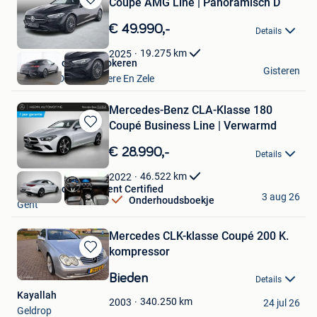
Coupé AMG Line | Panoramisch D
Bewaren
in
€ 49.990,-
Details
Mijn
Favorieten
19.275
km
2025
Hedin Automotive Lokeren
Gisteren
Lokeren+Deel Overmere En Zele
Mercedes-Benz CLA-Klasse 180
Coupé Business Line | Verwarmd
Bewaren
in
€ 28.990,-
Details
Mijn
Favorieten
46.522
km
2022
Hedin Automotive Gent Certified
3 aug 26
Onderhoudsboekje
Gent
Mercedes CLK-klasse Coupé 200 K.
kompressor
Bewaren
in
Bieden
Details
Mijn
Kayallah
Favorieten
340.250
km
2003
24 jul 26
Geldrop