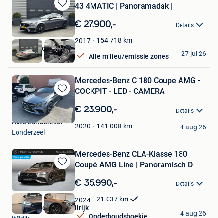
43 4MATIC | Panoramadak |
Bewaren
in
€ 27.900,-
Details
Mijn
Favorieten
154.718
km
2017
Autoaanbod.nu
27 jul 26
Alle milieu/emissie zones
Boekel
Mercedes-Benz C 180 Coupe AMG -
COCKPIT - LED - CAMERA
Bewaren
in
€ 23.900,-
Details
Mijn
Auto Londerzeel
Favorieten
141.008
km
2020
4 aug 26
Londerzeel
Mercedes-Benz CLA-Klasse 180
Coupé AMG Line | Panoramisch D
Bewaren
in
€ 35.990,-
Details
Mijn
Favorieten
21.037
km
2024
Hedin Automotive Wilrijk
4 aug 26
Onderhoudsboekje