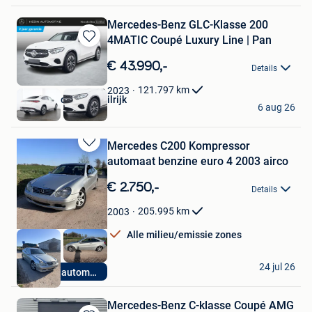
Mercedes-Benz GLC-Klasse 200
4MATIC Coupé Luxury Line | Pan
Bewaren
in
€ 43.990,-
Details
Mijn
Favorieten
121.797
km
2023
Hedin Automotive Wilrijk
6 aug 26
Wilrijk
Mercedes C200 Kompressor
Bewaren
automaat benzine euro 4 2003 airco
in
Mijn
€ 2.750,-
Details
Favorieten
205.995
km
2003
Alle milieu/emissie zones
M.K. Cars
24 jul 26
Benzine automaat
Boutersem
Mercedes-Benz C-klasse Coupé AMG