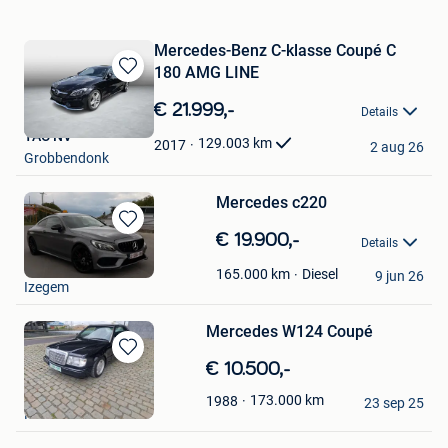
Mercedes-Benz C-klasse Coupé C
180 AMG LINE
Bewaren
in
€ 21.999,-
Details
Mijn
TAC NV
Favorieten
129.003
km
2017
2 aug 26
Grobbendonk
Mercedes c220
Bewaren
€ 19.900,-
Details
in
Isra
Mijn
Diesel
165.000
km
9 jun 26
Izegem
Favorieten
Mercedes W124 Coupé
Bewaren
€ 10.500,-
in
Cathy
173.000
km
1988
Mijn
23 sep 25
Merksem
Favorieten