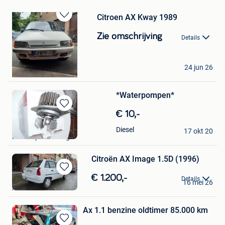
Citroen AX Kway 1989
Bewaren
in
Zie omschrijving
Details
Mijn
Favorieten
cesar desloover
24 jun 26
Harelbeke
*Waterpompen*
Bewaren
€ 10,-
in
Fy
Diesel
Mijn
17 okt 20
Heist-Op-Den-Berg
Favorieten
Citroën AX Image 1.5D (1996)
Bewaren
Kris
€ 1.200,-
Details
16 mei 26
in
Aalst
Mijn
Favorieten
Ax 1.1 benzine oldtimer 85.000 km