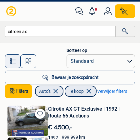
Auto's
Sorteer op
Alle afstanden…
Bewaar je zoekopdracht
Filters
Auto's
Te koop
Verwijder filters
Citroën AX GT Exclusive | 1992 |
Route 66 Auctions
Bewaren
in
€ 4.500,-
Mijn
Favorieten
999.999
km
1992