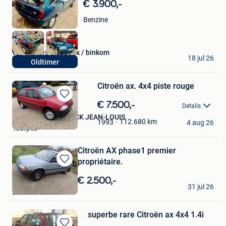
Bewaren
€ 3.900,-
in
Benzine
Mijn
Favorieten
vdv-motors glabbeek / binkom
18 jul 26
Oldtimer
Binkom
Citroën ax. 4x4 piste rouge
Bewaren
€ 7.500,-
Details
in
QUEV'AUTO DE ROECK JEAN-LOUIS
Mijn
112.680
km
1993
4 aug 26
Tourpes
Favorieten
Citroën AX phase1 premier
propriétaire.
Bewaren
in
€ 2.500,-
Fréd 7890
Mijn
31 jul 26
Ellezelles
Favorieten
superbe rare Citroën ax 4x4 1.4i