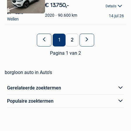
in
€ 13.750,-
Details
Mijn
DF - cars
Favorieten
90.600
km
2020
14 jul 26
Wellen
1
2
Pagina 1 van 2
borgloon auto in Auto's
Gerelateerde zoektermen
Populaire zoektermen