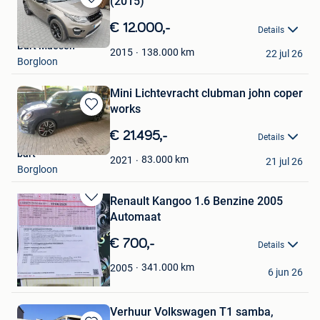
(2015)
Bewaren
in
€ 12.000,-
Details
Mijn
Bart Maesen
Favorieten
138.000
km
2015
22 jul 26
Borgloon
Mini Lichtevracht clubman john coper
works
Bewaren
in
€ 21.495,-
Details
Mijn
bart
Favorieten
83.000
km
2021
21 jul 26
Borgloon
Renault Kangoo 1.6 Benzine 2005
Bewaren
Automaat
in
Mijn
€ 700,-
Details
Favorieten
Altaf
341.000
km
2005
6 jun 26
Borgloon
Verhuur Volkswagen T1 samba,