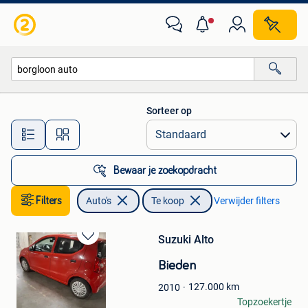
Auto's
Sorteer op
Alle afstanden…
Bewaar je zoekopdracht
Filters
Auto's
Te koop
Verwijder filters
Suzuki Alto
Bewaren
in
Bieden
Mijn
Favorieten
127.000
km
2010
Leen Trippaers
Topzoekertje