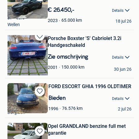
Bewaren
in
€ 26.450,-
Details
Mijn
DF - cars
Favorieten
65.000
km
2023
18 jul 26
Wellen
Porsche Boxster 'S' Cabriolet 3.2i
Bewaren
Handgeschakeld
in
Mijn
Zie omschrijving
Details
Favorieten
Eddy
150.000
km
2001
30 jun 26
Borgloon
FORD ESCORT GHIA 1996 OLDTIMER
Bewaren
Bieden
Details
in
berten l
Mijn
76.576
km
1996
2 jul 26
Borgloon
Favorieten
Opel GRANDLAND benzine full met
garantie
Bewaren