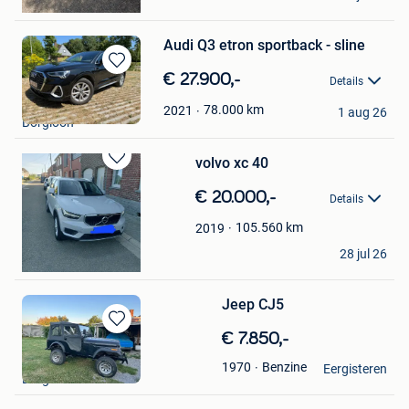
Borgloon
Audi Q3 etron sportback - sline
Bewaren
€ 27.900,-
Details
in
Brecht
Mijn
78.000
km
2021
1 aug 26
Borgloon
Favorieten
volvo xc 40
Bewaren
in
€ 20.000,-
Details
Mijn
Favorieten
105.560
km
2019
Rico
28 jul 26
Borgloon
Jeep CJ5
Bewaren
€ 7.850,-
in
S
Benzine
1970
Mijn
Eergisteren
Borgloon
Favorieten