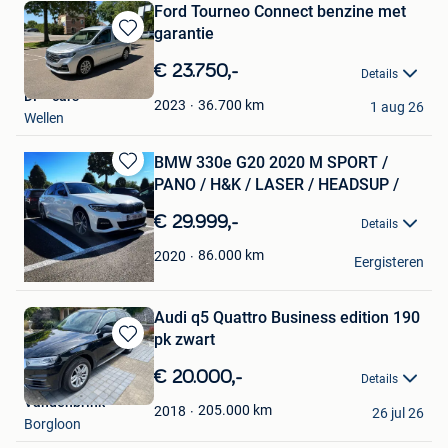
Ford Tourneo Connect benzine met
garantie
Bewaren
in
€ 23.750,-
Details
Mijn
DF - cars
Favorieten
36.700
km
2023
1 aug 26
Wellen
BMW 330e G20 2020 M SPORT /
Bewaren
PANO / H&K / LASER / HEADSUP /
in
Mijn
€ 29.999,-
Details
Favorieten
Juni0r
86.000
km
2020
Eergisteren
Borgloon
Audi q5 Quattro Business edition 190
pk zwart
Bewaren
in
€ 20.000,-
Details
Mijn
Vandenbrink
Favorieten
205.000
km
2018
26 jul 26
Borgloon