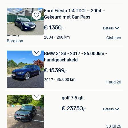
Ford Fiesta 1.4 TDCI – 2004 –
Gekeurd met Car-Pass
Bewaren
in
€ 1.350,-
Details
Mijn
antony
Favorieten
260
km
2004
Gisteren
Borgloon
BMW 318d - 2017 - 86.000km -
Bewaren
handgeschakeld
in
Mijn
€ 15.399,-
Favorieten
GM
86.000
km
2017
1 aug 26
Borgloon
golf 7.5 gti
Bewaren
in
€ 23.750,-
Details
Mijn
Favorieten
Sander Herbots
30 jul 26