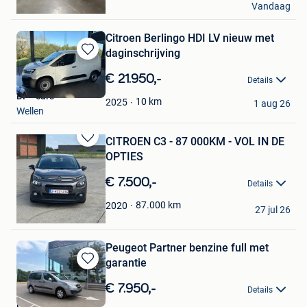
Vandaag
Borgloon
Citroen Berlingo HDI LV nieuw met
daginschrijving
Bewaren
in
€ 21.950,-
Details
Mijn
DF - cars
Favorieten
10
km
2025
1 aug 26
Wellen
CITROEN C3 - 87 000KM - VOL IN DE
Bewaren
OPTIES
in
Mijn
€ 7.500,-
Details
Favorieten
Clerinx
87.000
km
2020
27 jul 26
Borgloon
Peugeot Partner benzine full met
garantie
Bewaren
in
€ 7.950,-
Details
Mijn
DF - cars