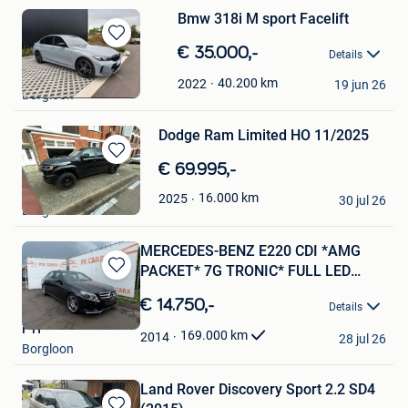
Bmw 318i M sport Facelift
Bewaren
€ 35.000,-
Details
in
Rajvir
Mijn
40.200
km
2022
19 jun 26
Borgloon
Favorieten
Dodge Ram Limited HO 11/2025
Bewaren
€ 69.995,-
in
Bk
16.000
km
2025
Mijn
30 jul 26
Borgloon
Favorieten
MERCEDES-BENZ E220 CDI *AMG
PACKET* 7G TRONIC* FULL LED
Bewaren
*AMG
in
€ 14.750,-
Details
Mijn
F H
Favorieten
169.000
km
2014
28 jul 26
Borgloon
Land Rover Discovery Sport 2.2 SD4