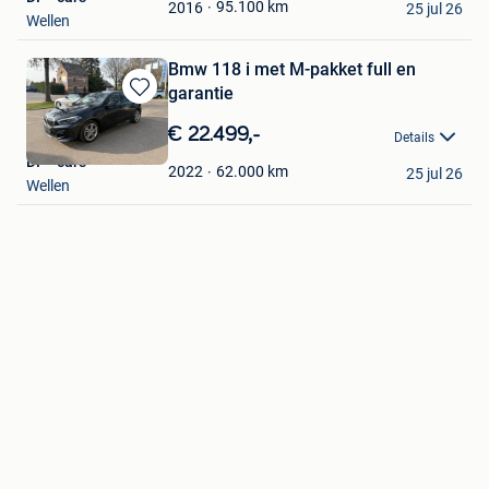
Favorieten
95.100
km
2016
25 jul 26
Wellen
Bmw 118 i met M-pakket full en
garantie
Bewaren
in
€ 22.499,-
Details
Mijn
DF - cars
Favorieten
62.000
km
2022
25 jul 26
Wellen