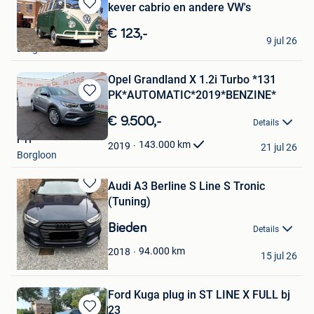
kever cabrio en andere VW's
Bewaren
in
€ 123,-
stef
9 jul 26
Mijn
Borgloon
Favorieten
Opel Grandland X 1.2i Turbo *131
PK*AUTOMATIC*2019*BENZINE*
Bewaren
in
€ 9.500,-
Details
Mijn
F H
Favorieten
143.000
km
2019
21 jul 26
Borgloon
Audi A3 Berline S Line S Tronic
Bewaren
(Tuning)
in
Mijn
Bieden
Details
Favorieten
Tatjana
94.000
km
2018
15 jul 26
Borgloon
Ford Kuga plug in ST LINE X FULL bj
23