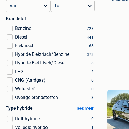
Brandstof
Benzine
728
Diesel
441
Elektrisch
68
Hybride Elektrisch/Benzine
373
Hybride Elektrisch/Diesel
8
LPG
2
CNG (Aardgas)
0
Waterstof
0
Overige brandstoffen
3
Type hybride
lees meer
Half hybride
0
Volledig hybride
1