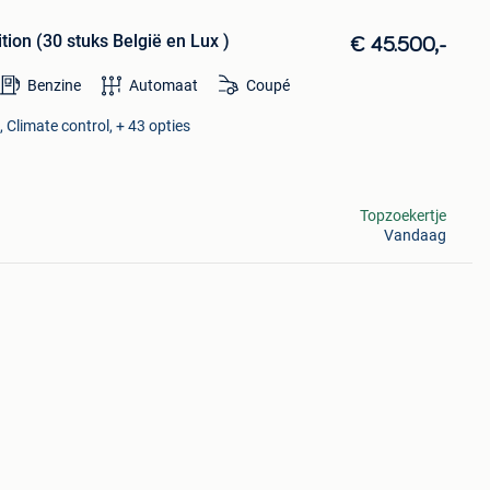
on (30 stuks België en Lux )
€ 45.500,-
Benzine
Automaat
Coupé
 Climate control, + 43 opties
Topzoekertje
Vandaag