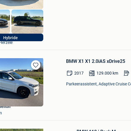
JV automotive
Hybride
Herzele
BMW X1 X1 2.0iAS xDrive25
Bewaren
2017
129.000
km
in
Mijn
Parkeerassistent, Adaptive Cruise Co
Favorieten
Bellon
m
Bewaren
in