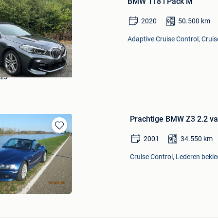
BMW 118 i Pack M
Mijn
Favorieten
2020
50.500
km
Adaptive Cruise Control, Crui
o23
Prachtige BMW Z3 2.2 v
Bewaren
2001
34.550
km
in
Mijn
Cruise Control, Lederen bekle
Favorieten
t