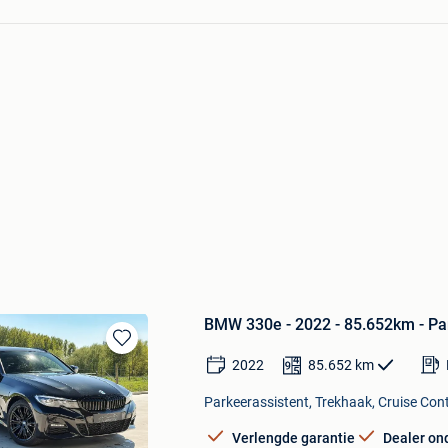
BMW 330e - 2022 - 85.652km - Pan
Bewaren
2022
85.652
km
in
Mijn
Parkeerassistent, Trekhaak, Cruise Cont
Favorieten
Verlengde garantie
Dealer o