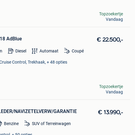
Topzoekertje
Vandaag
e18 AdBlue
€ 22.500,-
m
Diesel
Automaat
Coupé
Cruise Control, Trekhaak, + 48 opties
Topzoekertje
Vandaag
/LEDER/NAVIZETELVERW/GARANTIE
€ 13.990,-
Benzine
SUV of Terreinwagen
ntrol, + 50 opties