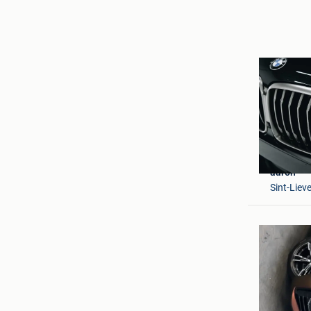
aaron
Sint-Lie