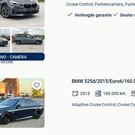
Mijn
Cruise Control, Parkeercamera, Parke
Favorieten
Verlengde garantie
Dealer
JV automotive
ANO - CAMERA
Herzele
BMW 525d/2015/Euro6/160.
Bewaren
2015
160.000
km
in
Mijn
Adaptive Cruise Control, Cruise Co
Favorieten