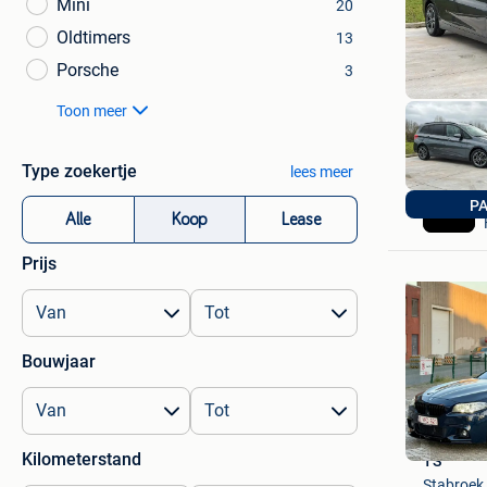
Mini
20
Oldtimers
13
Porsche
3
Toon meer
Type zoekertje
lees meer
P
Alle
Koop
Lease
Prijs
Bouwjaar
Kilometerstand
TS
Stabroek