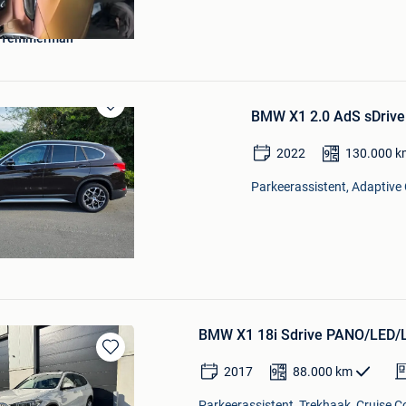
e Temmerman
BMW X1 2.0 AdS sDriv
Bewaren
in
Mijn
2022
130.000
k
Favorieten
Parkeerassistent, Adaptive 
BMW X1 18i Sdrive PANO/LED
Bewaren
2017
88.000
km
in
Mijn
Parkeerassistent, Trekhaak, Cruise Co