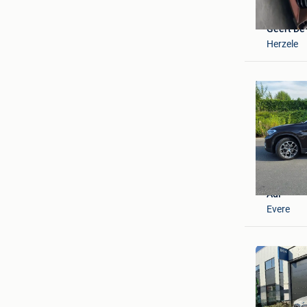
Geert D
Herzele
Adi
Evere