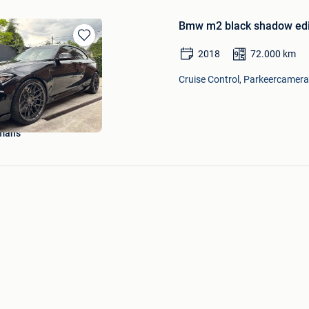
Bmw m2 black shadow editi
Bewaren
2018
72.000
km
in
Mijn
Cruise Control, Parkeercamera,
Favorieten
lmans