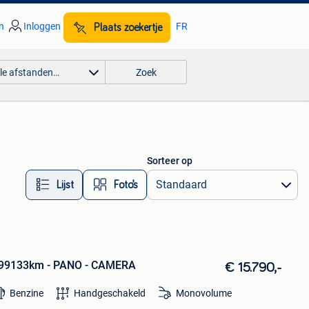
n
Inloggen
FR
Plaats zoekertje
lle afstanden…
Zoek
Sorteer op
Lijst
Foto’s
- 99133km - PANO - CAMERA
€ 15.790,-
Benzine
Handgeschakeld
Monovolume