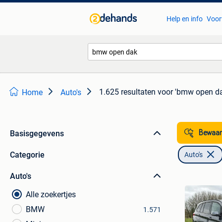
Help en info
Voor
1.625 resultaten
voor 'bmw open da
Home
Auto's
Basisgegevens
Bewaar
Categorie
Auto's
Auto's
Alle zoekertjes
BMW
1.571