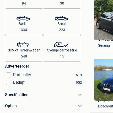
94
30
Berline
Break
334
223
Vincenz
Seraing
SUV of Terreinwagen
Overige carrosserie
548
15
Adverteerder
Particulier
519
Bedrijf
952
Specificaties
Ambi-1
Opties
Boechou