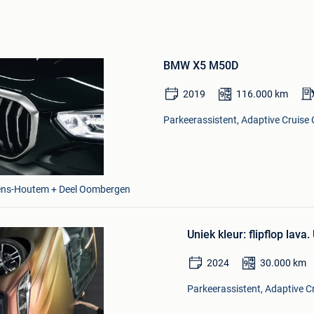
Bewaren
in
Mijn
BMW X5 M50D
Favorieten
2019
116.000
km
Parkeerassistent, Adaptive Cruise 
Bewaren
vens-Houtem + Deel Oombergen
in
Mijn
Favorieten
Uniek kleur: flipflop lava. 
2024
30.000
km
Parkeerassistent, Adaptive Cr