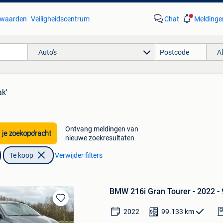
waarden
Veiligheidscentrum
Chat
Meldinge
Auto's
A
k'
Ontvang meldingen van
 je zoekopdracht
nieuwe zoekresultaten
Te koop
Verwijder filters
BMW 216i Gran Tourer - 2022 
Bewaren
2022
99.133
km
in