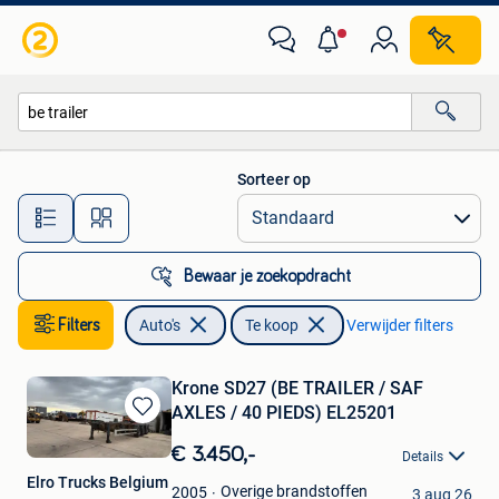
Auto's
Sorteer op
Alle afstanden…
Bewaar je zoekopdracht
Filters
Auto's
Te koop
Verwijder filters
Krone SD27 (BE TRAILER / SAF
AXLES / 40 PIEDS) EL25201
Bewaren
in
€ 3.450,-
Details
Mijn
Elro Trucks Belgium
Favorieten
Overige brandstoffen
2005
3 aug 26