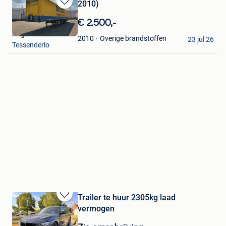
2010)
Bewaren
in
€ 2.500,-
Mijn
Angie Trucks nv
Favorieten
Overige brandstoffen
2010
23 jul 26
Tessenderlo
Trailer te huur 2305kg laad
Bewaren
vermogen
in
Mijn