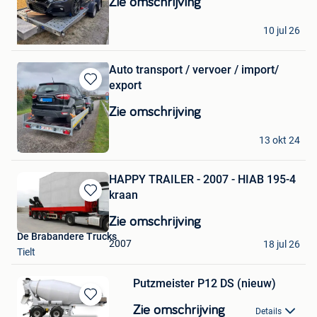
Zie omschrijving
Favorieten
ilyas
10 jul 26
Koersel
Auto transport / vervoer / import/
export
Bewaren
in
Zie omschrijving
Mijn
Favorieten
Vrmbv
13 okt 24
Lier
HAPPY TRAILER - 2007 - HIAB 195-4
kraan
Bewaren
in
Zie omschrijving
Mijn
De Brabandere Trucks
Favorieten
2007
18 jul 26
Tielt
Putzmeister P12 DS (nieuw)
Bewaren
Zie omschrijving
Details