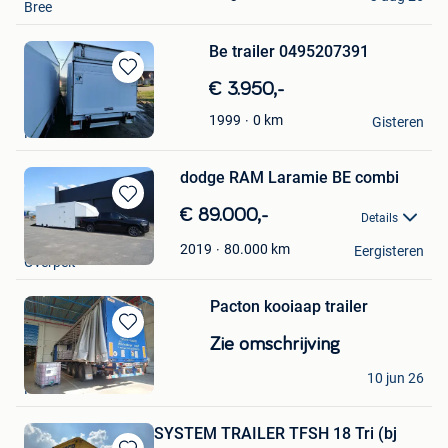
Bree
Be trailer 0495207391
Bewaren
€ 3.950,-
in
Philip
0
km
1999
Mijn
Gisteren
Hasselt
Favorieten
dodge RAM Laramie BE combi
Bewaren
€ 89.000,-
Details
in
TS-vans
Mijn
80.000
km
2019
Eergisteren
Overpelt
Favorieten
Pacton kooiaap trailer
Bewaren
Zie omschrijving
in
Theo
Mijn
10 jun 26
Hasselt
Favorieten
SYSTEM TRAILER TFSH 18 Tri (bj