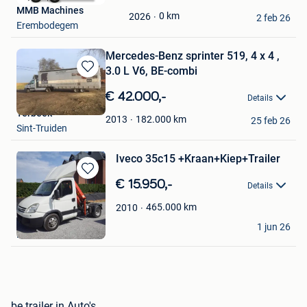
in
MMB Machines
Mijn
0
km
2026
2 feb 26
Erembodegem
Favorieten
Mercedes-Benz sprinter 519, 4 x 4 ,
3.0 L V6, BE-combi
Bewaren
in
€ 42.000,-
Details
Mijn
Terbeek
Favorieten
182.000
km
2013
25 feb 26
Sint-Truiden
Iveco 35c15 +Kraan+Kiep+Trailer
Bewaren
€ 15.950,-
Details
in
Mijn
465.000
km
2010
Favorieten
Ferraro
1 jun 26
La Louviere
be trailer in Auto's