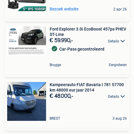
Bezoek website
2 apr 26
Ford Explorer 3.0i EcoBoost 457ps PHEV
ST-Line
€ 59.990,-
Details
Car-Pass gecontroleerd
Brugge
Eergisteren
Kampeerauto FIAT Bavaria I 781 57700
km 48000 eur jaar 2014
€ 48.000,-
Details
BREST
3 aug 26