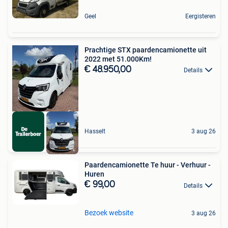
Geel
Eergisteren
Prachtige STX paardencamionette uit
2022 met 51.000Km!
€ 48.950,00
Details
Hasselt
3 aug 26
Paardencamionette Te huur - Verhuur -
Huren
€ 99,00
Details
Bezoek website
3 aug 26