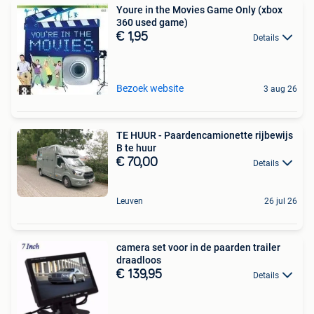
Youre in the Movies Game Only (xbox
360 used game)
€ 1,95
Details
Bezoek website
3 aug 26
TE HUUR - Paardencamionette rijbewijs
B te huur
€ 70,00
Details
Leuven
26 jul 26
camera set voor in de paarden trailer
draadloos
€ 139,95
Details