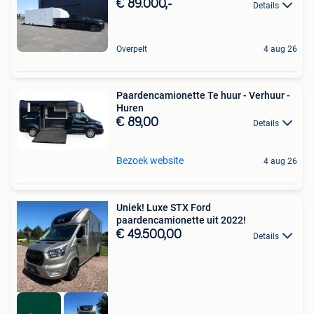
€ 89.000,-
Details
Overpelt
4 aug 26
Paardencamionette Te huur - Verhuur -
Huren
€ 89,00
Details
Bezoek website
4 aug 26
Uniek! Luxe STX Ford
paardencamionette uit 2022!
€ 49.500,00
Details