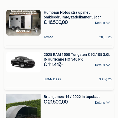
Humbaur Notos xtra up met
omkleedruimte/zadelkamer 3 jaar
€ 16.500,00
Details
Temse
28 jul 26
2025 RAM 1500 Tungsten € 92.105 3.0L
I6 Hurricane HO 540 PK
€ 111.447,-
Details
Sint-Niklaas
3 aug 26
Brian james rt4 / 2022 in topstaat
€ 21.500,00
Details