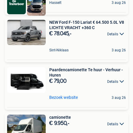
Hasselt
3 aug 26
NEW Ford F-150 Lariat € 64.500 5.0L V8
LICHTE VRACHT +360 C
€ 78.045,-
Details
Sint-Niklaas
3 aug 26
Paardencamionette Te huur - Verhuur -
Huren
€ 79,00
Details
Bezoek website
3 aug 26
camionette
€ 9.950,-
Details