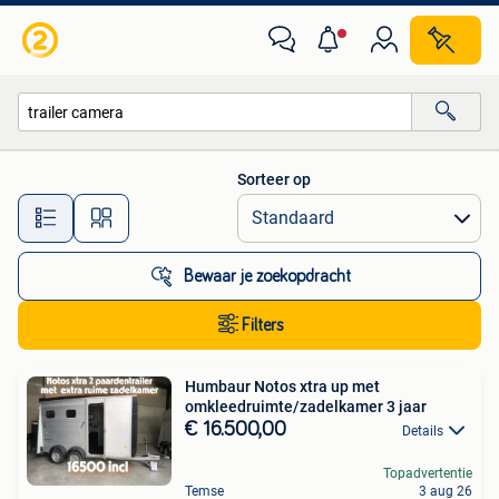
Alle categorieën…
Sorteer op
Alle afstanden…
Bewaar je zoekopdracht
Filters
Humbaur Notos xtra up met
omkleedruimte/zadelkamer 3 jaar
€ 16.500,00
Details
Topadvertentie
Temse
3 aug 26