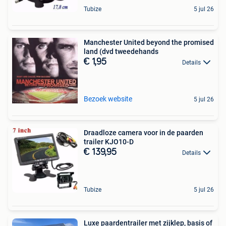
Tubize
5 jul 26
Manchester United beyond the promised
land (dvd tweedehands
€ 1,95
Details
Bezoek website
5 jul 26
Draadloze camera voor in de paarden
trailer KJO10-D
€ 139,95
Details
Tubize
5 jul 26
Luxe paardentrailer met zijklep, basis of