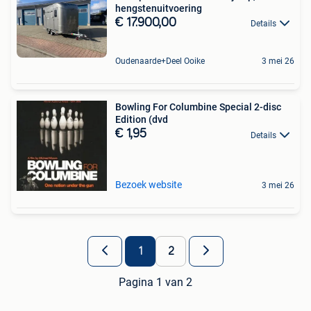
hengstenuitvoering
€ 17.900,00
Details
Oudenaarde+Deel Ooike
3 mei 26
Bowling For Columbine Special 2-disc
Edition (dvd
€ 1,95
Details
Bezoek website
3 mei 26
1
2
Pagina 1 van 2