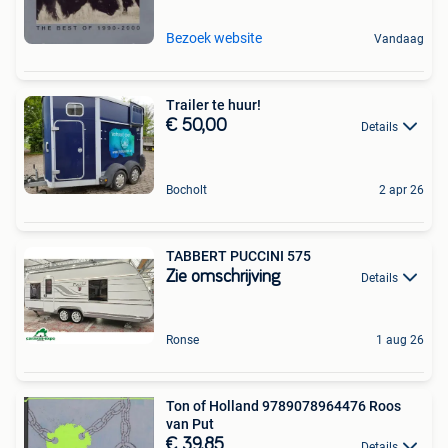
Bezoek website
Vandaag
Trailer te huur!
€ 50,00
Details
Bocholt
2 apr 26
TABBERT PUCCINI 575
Zie omschrijving
Details
Ronse
1 aug 26
Ton of Holland 9789078964476 Roos
van Put
€ 39,85
Details