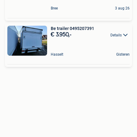
Bree
3 aug 26
Be trailer 0495207391
€ 3.950,-
Details
Hasselt
Gisteren