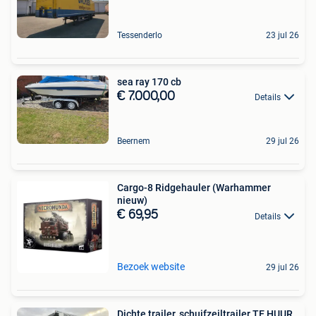
Tessenderlo
23 jul 26
sea ray 170 cb
€ 7.000,00
Details
Beernem
29 jul 26
Cargo-8 Ridgehauler (Warhammer
nieuw)
€ 69,95
Details
Bezoek website
29 jul 26
Dichte trailer, schuifzeiltrailer TE HUUR