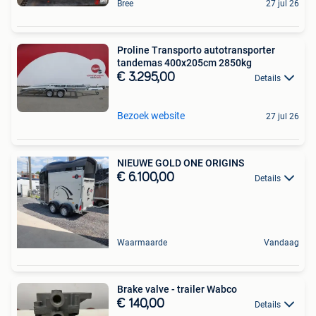
Bree
27 jul 26
Proline Transporto autotransporter
tandemas 400x205cm 2850kg
€ 3.295,00
Details
Bezoek website
27 jul 26
NIEUWE GOLD ONE ORIGINS
€ 6.100,00
Details
Waarmaarde
Vandaag
Brake valve - trailer Wabco
€ 140,00
Details