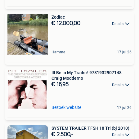
Zodiac
€ 12.000,00
Details
Hamme
17 jul 26
Ill Be In My Trailer! 9781932907148
Craig Modderno
€ 16,95
Details
Bezoek website
17 jul 26
SYSTEM TRAILER TFSH 18 Tri (bj 2010)
€ 2.500,-
Details