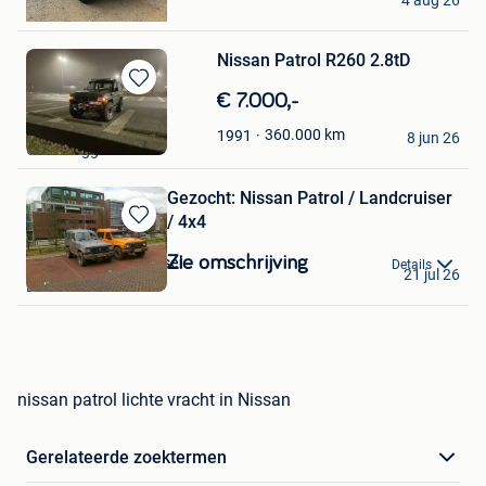
4 aug 26
Bocholt
Nissan Patrol R260 2.8tD
Bewaren
€ 7.000,-
in
Jarno Calmeyn
360.000
km
1991
Mijn
8 jun 26
Gentbrugge
Favorieten
Gezocht: Nissan Patrol / Landcruiser
/ 4x4
Bewaren
in
Zie omschrijving
Bedrijfswagens Kessel
Details
Mijn
21 jul 26
Bree
Favorieten
nissan patrol lichte vracht in Nissan
Gerelateerde zoektermen