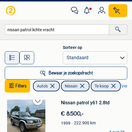
Nissan
Sorteer op
Alle afstanden…
Bewaar je zoekopdracht
Filters
Auto's
Nissan
Te koop
Verwij
Nissan patrol y61 2.8td
Bewaren
in
€ 8.500,-
Mijn
Favorieten
222.900
km
1999
Sjarel