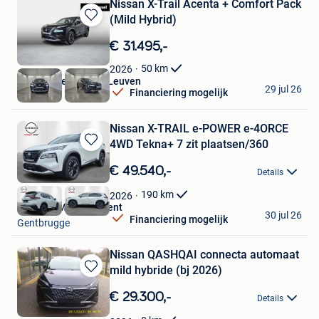
Nissan X-Trail Acenta + Comfort Pack
(Mild Hybrid)
Bewaren
in
€ 31.495,-
Mijn
Favorieten
50
km
2026
Van Mossel Citroen Leuven
29 jul 26
Financiering mogelijk
Herent
Nissan X-TRAIL e-POWER e-4ORCE
4WD Tekna+ 7 zit plaatsen/360
Bewaren
in
€ 49.540,-
Details
Mijn
Favorieten
190
km
2026
Nissan GMS Store Gent
30 jul 26
Financiering mogelijk
Gentbrugge
Nissan QASHQAI connecta automaat
mild hybride (bj 2026)
Bewaren
in
€ 29.300,-
Details
Mijn
Favorieten