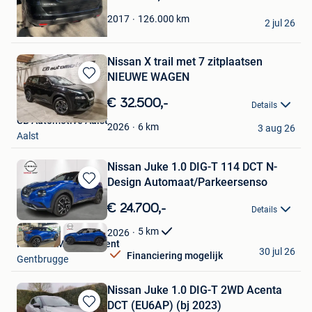
samir samir
126.000
km
2017
2 jul 26
Borgerhout
Nissan X trail met 7 zitplaatsen
NIEUWE WAGEN
Bewaren
in
€ 32.500,-
Details
Mijn
CB Automotive Aalst
Favorieten
6
km
2026
3 aug 26
Aalst
Nissan Juke 1.0 DIG-T 114 DCT N-
Design Automaat/Parkeersenso
Bewaren
in
€ 24.700,-
Details
Mijn
Favorieten
5
km
2026
Nissan GMS Store Gent
30 jul 26
Financiering mogelijk
Gentbrugge
Nissan Juke 1.0 DIG-T 2WD Acenta
DCT (EU6AP) (bj 2023)