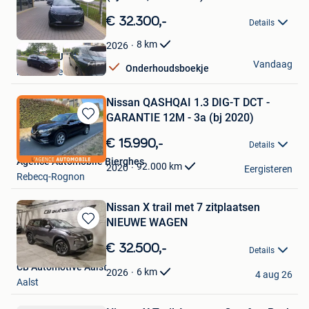
Bewaren
in
€ 32.300,-
Details
Mijn
Favorieten
8
km
2026
Autos De Jan
Vandaag
Onderhoudsboekje
Nieuwrode
Nissan QASHQAI 1.3 DIG-T DCT -
GARANTIE 12M - 3a (bj 2020)
Bewaren
in
€ 15.990,-
Details
Mijn
Agence Automobile Bierghes
Favorieten
92.000
km
2020
Eergisteren
Rebecq-Rognon
Nissan X trail met 7 zitplaatsen
NIEUWE WAGEN
Bewaren
in
€ 32.500,-
Details
Mijn
CB Automotive Aalst
Favorieten
6
km
2026
4 aug 26
Aalst