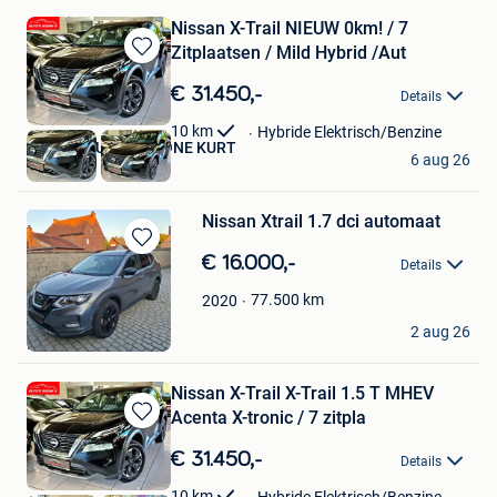
Nissan X-Trail NIEUW 0km! / 7
Zitplaatsen / Mild Hybrid /Aut
Bewaren
in
€ 31.450,-
Details
Mijn
Favorieten
10
km
Hybride Elektrisch/Benzine
Garage ️ AUTO'S BOONE KURT
6 aug 26
Kortrijk
Nissan Xtrail 1.7 dci automaat
Bewaren
€ 16.000,-
Details
in
Mijn
77.500
km
2020
Favorieten
E&D
2 aug 26
Hulshout
Nissan X-Trail X-Trail 1.5 T MHEV
Acenta X-tronic / 7 zitpla
Bewaren
in
€ 31.450,-
Details
Mijn
Favorieten
10
km