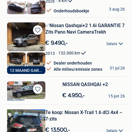
8
km
2026
Autos De Jan
3 aug 26
Onderhoudsboekje
Nieuwrode
✅Nissan Qashqai+2 1.6i GARANTIE 7
Zits Pano Navi CameraTrekh
Bewaren
in
€ 9.490,-
Details
Mijn
Favorieten
132.000
km
2013
Dealer onderhouden
MBM Car Trade
31 jul 26
Alle milieu/emissie zones
12 MAAND GARANTIE
Genk
NISSAN QASHQAI +2
maasra
Bewaren
€ 4.950,-
15 jun 26
Mechelen
in
Mijn
Bewaren
Favorieten
Te koop: Nissan X-Trail 1.6 dCi 4x4 –
in
Mijn
7-zits
Favorieten
€ 13.500,-
Details