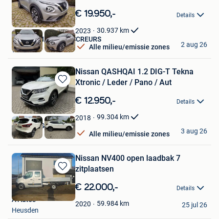
Bewaren
in
€ 19.950,-
Details
Mijn
Favorieten
30.937
km
2023
AUTOHANDEL JOS SCREURS
2 aug 26
Alle milieu/emissie zones
Wellen
Nissan QASHQAI 1.2 DIG-T Tekna
Xtronic / Leder / Pano / Aut
Bewaren
in
€ 12.950,-
Details
Mijn
Favorieten
99.304
km
2018
AVOOTO GCV
3 aug 26
Alle milieu/emissie zones
Turnhout
Nissan NV400 open laadbak 7
zitplaatsen
Bewaren
in
€ 22.000,-
Details
Mijn
A Auto's
Favorieten
59.984
km
2020
25 jul 26
Heusden