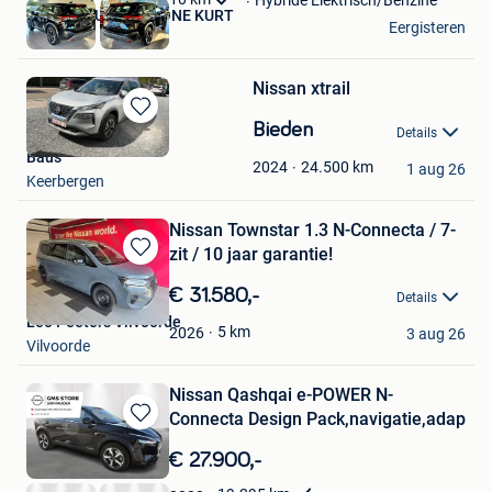
Hybride Elektrisch/Benzine
Garage ️ AUTO'S BOONE KURT
Eergisteren
Kortrijk
Nissan xtrail
Bewaren
Bieden
Details
in
Baus
Mijn
24.500
km
2024
1 aug 26
Keerbergen
Favorieten
Nissan Townstar 1.3 N-Connecta / 7-
zit / 10 jaar garantie!
Bewaren
in
€ 31.580,-
Details
Mijn
Leo Peeters Vilvoorde
Favorieten
5
km
2026
3 aug 26
Vilvoorde
Nissan Qashqai e-POWER N-
Connecta Design Pack,navigatie,adap
Bewaren
in
€ 27.900,-
Mijn