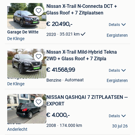
Nissan X-Trail N-Connecta DCT +
Glass Roof + 7 Zitplaatsen
Bewaren
in
€ 20.490,-
Details
Mijn
Garage De Witte
Favorieten
35.021
km
2020
Eergisteren
De Klinge
Nissan X-Trail Mild-Hybrid Tekna
2WD + Glass Roof + 7 Zitpla
Bewaren
in
€ 41.568,99
Details
Mijn
Garage De Witte
Favorieten
Automaat
Benzine
Eergisteren
De Klinge
NISSAN QASHQAI 7 ZITPLAATSEN —
EXPORT
Bewaren
in
€ 4.000,-
Details
Mijn
alfo car
Favorieten
174.000
km
2008
30 jul 26
Anderlecht