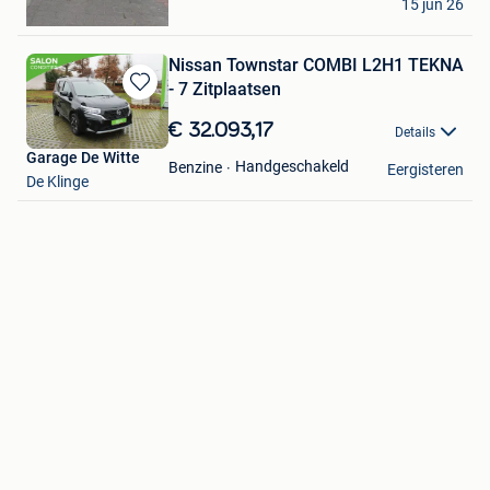
15 jun 26
Lendelede
Nissan Townstar COMBI L2H1 TEKNA
- 7 Zitplaatsen
Bewaren
in
€ 32.093,17
Details
Mijn
Garage De Witte
Favorieten
Handgeschakeld
Benzine
Eergisteren
De Klinge