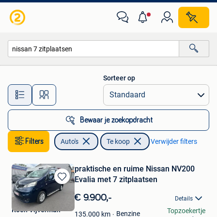
Auto's
Sorteer op
Alle afstanden…
Bewaar je zoekopdracht
Filters
Auto's
Te koop
Verwijder filters
praktische en ruime Nissan NV200
Evalia met 7 zitplaatsen
Bewaren
in
€ 9.900,-
Details
Mijn
Koen Vijverman
Topzoekertje
Favorieten
Benzine
135.000
km