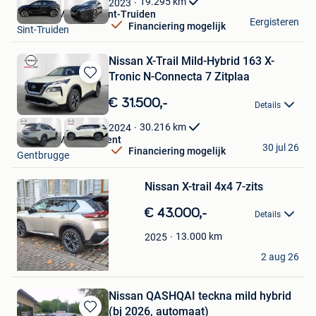
Favorieten
19.295
km
2023
Nissan GMS Store Sint-Truiden
Eergisteren
Financiering mogelijk
Sint-Truiden
Nissan X-Trail Mild-Hybrid 163 X-
Tronic N-Connecta 7 Zitplaa
Bewaren
in
€ 31.500,-
Details
Mijn
Favorieten
30.216
km
2024
Nissan GMS Store Gent
30 jul 26
Financiering mogelijk
Gentbrugge
Bewaren
in
Mijn
Nissan X-trail 4x4 7-zits
Favorieten
€ 43.000,-
Details
13.000
km
2025
lebda
2 aug 26
Sint-Jans-Molenbeek
Nissan QASHQAI teckna mild hybrid
(bj 2026, automaat)