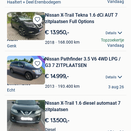
Vandaag
Haaltert + Deel Erembodegem
Nissan X-Trail Tekna 1.6 dCi AUT 7
zitplaatsen Full Options
Bewaren
in
€ 13.950,-
Details
Mijn
Alann
Topzoekertje
Favorieten
168.000
km
2018
Vandaag
Genk
Nissan Pathfinder 3.5 V6 4WD LPG /
G3 7 ZITPLAATSEN
Bewaren
in
€ 14.999,-
Details
Mijn
Bimex Auto's
Favorieten
193.400
km
2013
3 aug 26
Bewaren
Echt
in
Mijn
Nissan X-Trail 1.6 diesel automaat 7
Favorieten
zitplaatsen
€ 13.500,-
jims
Diesel