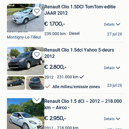
Renault Clio 1.5DCI TomTom-editie
JAAR 2012
Bewaren
in
€ 1.700,-
Details
Mijn
libert denis
Favorieten
Diesel
239.000
km
27 jul 26
Montigny-Le-Tilleul
Renault Clio 1.5dci Yahoo 5-deurs
2012
Bewaren
in
€ 2.800,-
Details
Mijn
Favorieten
231.000
km
2012
R.S
23 jul 26
Alle milieu/emissie zones
Wavre
Renault Clio 1.5 dCi – 2012 – 218.000
Bewaren
km – Airco -
in
Mijn
€ 2.950,-
Details
Favorieten
Elias
218.000
km
2011