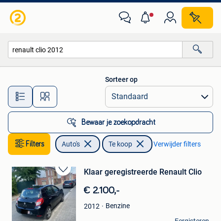
Auto's
Sorteer op
Alle afstanden…
Bewaar je zoekopdracht
Filters
Auto's
Te koop
Verwijder filters
Klaar geregistreerde Renault Clio
Bewaren
in
€ 2.100,-
Mijn
Favorieten
Benzine
2012
MEGHOU