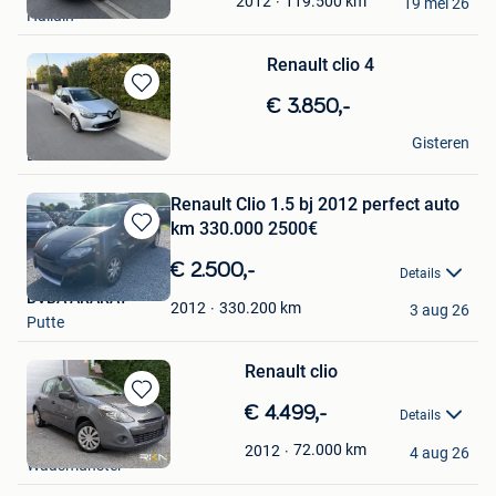
Mijn
119.500
km
2012
19 mei 26
Halluin
Favorieten
Renault clio 4
Bewaren
€ 3.850,-
in
Smets
Mijn
Gisteren
Bonheiden
Favorieten
Renault Clio 1.5 bj 2012 perfect auto
km 330.000 2500€
Bewaren
in
€ 2.500,-
Details
Mijn
BVBA ARARAT
Favorieten
330.200
km
2012
3 aug 26
Putte
Renault clio
Bewaren
€ 4.499,-
Details
in
RKN Motors
Mijn
72.000
km
2012
4 aug 26
Waasmunster
Favorieten