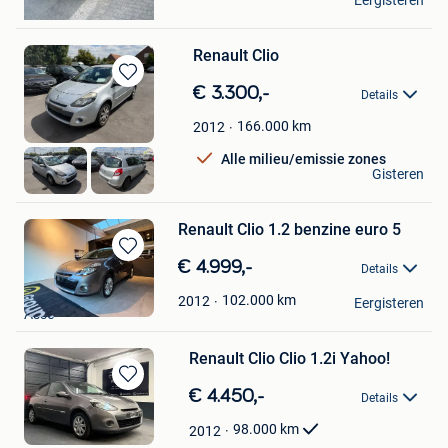
Eergisteren
Seraing
Renault Clio
Bewaren
€ 3.300,-
Details
in
Mijn
166.000
km
2012
Favorieten
Alle milieu/emissie zones
BK Cars
Gisteren
Menen
Renault Clio 1.2 benzine euro 5
Bewaren
€ 4.999,-
Details
in
Jonson
Mijn
102.000
km
2012
Eergisteren
Asse
Favorieten
Renault Clio Clio 1.2i Yahoo!
Bewaren
€ 4.450,-
Details
in
Mijn
98.000
km
2012
Favorieten