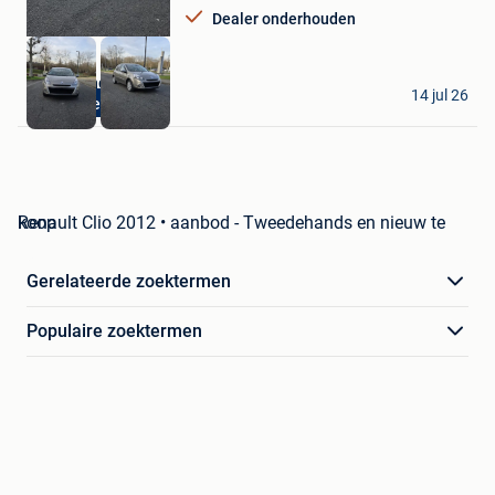
Dealer onderhouden
Pro-trading cars srl
14 jul 26
Garantie 12 mois
Anderlecht
Renault Clio 2012 • aanbod - Tweedehands en nieuw te koop
Gerelateerde zoektermen
Populaire zoektermen