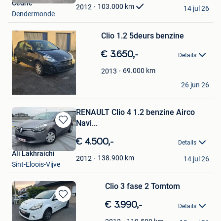
Cedric
Favorieten
103.000
km
2012
14 jul 26
Dendermonde
Bewaren
in
Mijn
Clio 1.2 5deurs benzine
Favorieten
€ 3.650,-
Details
69.000
km
2013
Mike Vand
26 jun 26
Mechelen
RENAULT Clio 4 1.2 benzine Airco
Navi...
Bewaren
in
€ 4.500,-
Details
Mijn
Ali Lakhraichi
Favorieten
138.900
km
2012
14 jul 26
Sint-Eloois-Vijve
Clio 3 fase 2 Tomtom
Bewaren
€ 3.990,-
Details
in
Flo