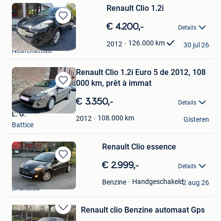
Renault Clio 1.2i
Bewaren
€ 4.200,-
Details
in
Ardenne-occasions
Mijn
126.000
km
2012
30 jul 26
Neufchateau
Favorieten
Renault Clio 1.2i Euro 5 de 2012, 108
000 km, prêt à immat
Bewaren
in
€ 3.350,-
Details
Mijn
L. G.
Favorieten
108.000
km
2012
Gisteren
Battice
Renault Clio essence
Bewaren
€ 2.999,-
Details
in
3l2v6
Mijn
Handgeschakeld
Benzine
2 aug 26
Bruxelles
Favorieten
Renault clio Benzine automaat Gps
Bewaren