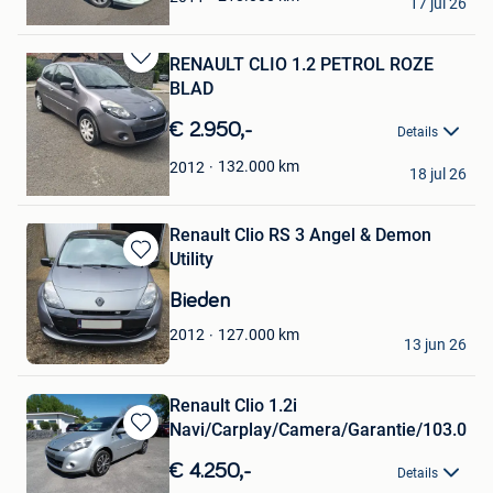
17 jul 26
Duffel
RENAULT CLIO 1.2 PETROL ROZE
Bewaren
BLAD
in
Mijn
€ 2.950,-
Details
Favorieten
BASAM
132.000
km
2012
18 jul 26
Bierges
Renault Clio RS 3 Angel & Demon
Utility
Bewaren
in
Bieden
Mijn
Favorieten
Olivier
127.000
km
2012
13 jun 26
Glain & Partie Ans
Renault Clio 1.2i
Navi/Carplay/Camera/Garantie/103.000
Bewaren
in
€ 4.250,-
Details
Mijn