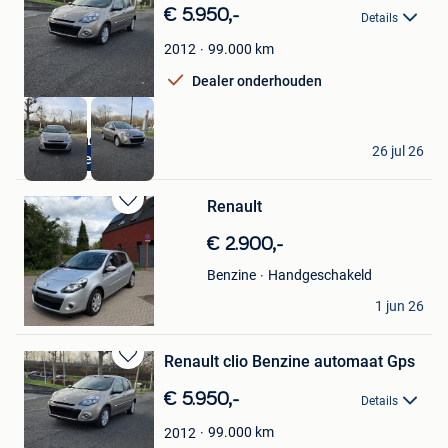
in
€ 5.950,-
Details
Mijn
Favorieten
99.000
km
2012
Dealer onderhouden
Pro-trading cars srl
26 jul 26
Garantie 12mois
Anderlecht
Renault
Bewaren
in
€ 2.900,-
Mijn
Favorieten
Handgeschakeld
Benzine
furkan
1 jun 26
Willebroek
Renault clio Benzine automaat Gps
Bewaren
in
€ 5.950,-
Details
Mijn
Favorieten
99.000
km
2012