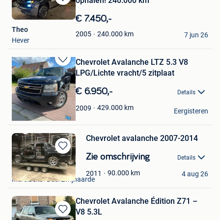
ophalen! 240.000 km
Bewaren
in
€ 7.450,-
Mijn
Theo
Favorieten
240.000
km
2005
7 jun 26
Hever
Chevrolet Avalanche LTZ 5.3 V8
Bewaren
LPG/Lichte vracht/5 zitplaat
in
Mijn
€ 6.950,-
Details
Favorieten
Rudi Sn
429.000
km
2009
Eergisteren
Sint-Niklaas
Chevrolet avalanche 2007-2014
Bewaren
Zie omschrijving
Details
in
kenneth
Mijn
90.000
km
2011
4 aug 26
Merelbeke+Deel Zwijnaarde
Favorieten
Chevrolet Avalanche Édition Z71 –
V8 5.3L
Bewaren