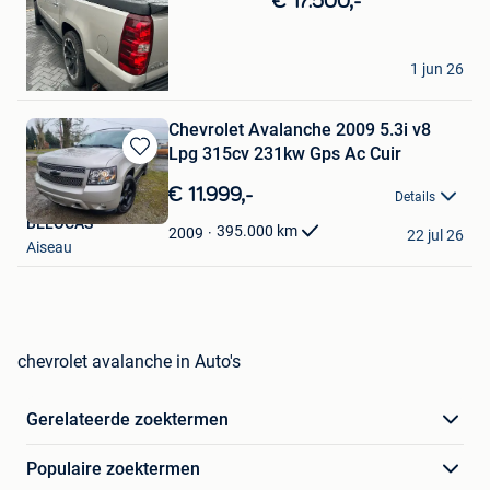
€ 17.500,-
Mijn
Favorieten
Steve Stappers
1 jun 26
Genk
Chevrolet Avalanche 2009 5.3i v8
Lpg 315cv 231kw Gps Ac Cuir
Bewaren
in
€ 11.999,-
Details
Mijn
BELOCAS
Favorieten
395.000
km
2009
22 jul 26
Aiseau
chevrolet avalanche in Auto's
Gerelateerde zoektermen
Populaire zoektermen