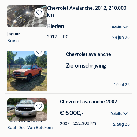
Chevrolet Avalanche, 2012, 210.000
km
Bewaren
in
Bieden
Details
Mijn
jaguar
Favorieten
LPG
2012
29 jun 26
Brussel
Chevrolet avalanche
Bewaren
in
Zie omschrijving
Mijn
Favorieten
koene
10 jul 26
Menen
Chevrolet avalanche 2007
Bewaren
€ 6.000,-
Details
in
Lorenzo Jonckers
Mijn
252.300
km
2007
2 aug 26
Baal+Deel Van Betekom
Favorieten