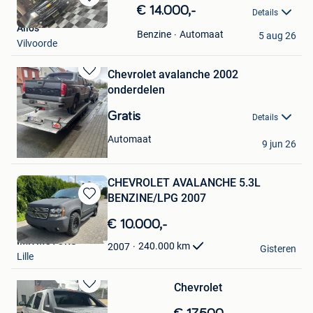
Bewaren
€ 14.000,-
Details
in
Alios
Mijn
Automaat
Benzine
5 aug 26
Vilvoorde
Favorieten
Chevrolet avalanche 2002
Bewaren
onderdelen
in
Mijn
Gratis
Details
Favorieten
Devos
Automaat
9 jun 26
Ieper
CHEVROLET AVALANCHE 5.3L
BENZINE/LPG 2007
Bewaren
in
€ 10.000,-
Mijn
IMK MOTORS
Favorieten
240.000
km
2007
Gisteren
Lille
Chevrolet
Bewaren
in