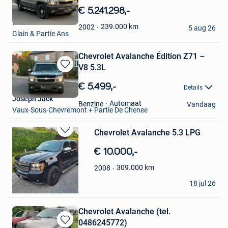
in
€ 5.241.298,-
Mijn
william willi
Favorieten
239.000
km
2002
5 aug 26
Glain & Partie Ans
Chevrolet Avalanche Édition Z71 –
V8 5.3L
Bewaren
in
€ 5.499,-
Details
Mijn
Joseph Jack
Favorieten
Automaat
Benzine
Vandaag
Vaux-Sous-Chevremont + Partie De Chenee
Chevrolet Avalanche 5.3 LPG
Bewaren
in
€ 10.000,-
Mijn
Favorieten
309.000
km
2008
Femke Nijs
18 jul 26
Balen
Chevrolet Avalanche (tel.
0486245772)