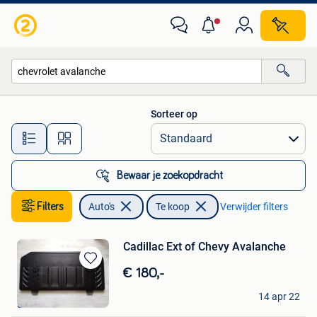
Auto's
Sorteer op
Alle afstanden…
Bewaar je zoekopdracht
Filters
Auto's
Te koop
Verwijder filters
Cadillac Ext of Chevy Avalanche
Bewaren
€ 180,-
in
Sabs
Mijn
14 apr 22
Schilde
Favorieten