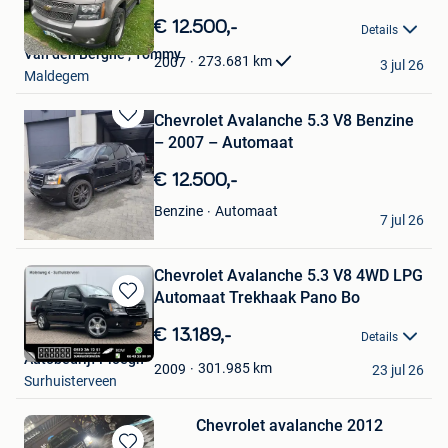
Bewaren
in
€ 12.500,-
Details
Mijn
Van den Berghe , Tommy
Favorieten
273.681
km
2007
3 jul 26
Maldegem
Chevrolet Avalanche 5.3 V8 Benzine
Bewaren
– 2007 – Automaat
in
Mijn
€ 12.500,-
Favorieten
M.T
Automaat
Benzine
7 jul 26
Evergem
Chevrolet Avalanche 5.3 V8 4WD LPG
Automaat Trekhaak Pano Bo
Bewaren
in
€ 13.189,-
Details
Mijn
Autobedrijf Ploegh
Favorieten
301.985
km
2009
23 jul 26
Surhuisterveen
Chevrolet avalanche 2012