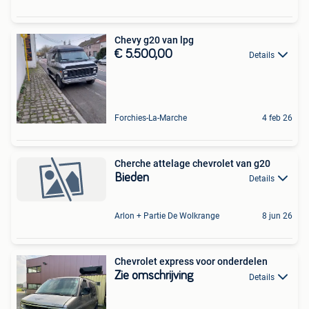
Chevy g20 van lpg
€ 5.500,00
Details
Forchies-La-Marche
4 feb 26
Cherche attelage chevrolet van g20
Bieden
Details
Arlon + Partie De Wolkrange
8 jun 26
Chevrolet express voor onderdelen
Zie omschrijving
Details