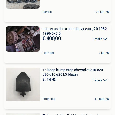
Ravels
23 jun 26
achter as chevrolet chevy van g20 1982
1996 5x5.0
€ 400,00
Details
Hamont
7 jul 26
Te koop bump stop chevrolet c10 c20
c30 g10 g20 k5 blazer
€ 14,95
Details
etten-leur
12 aug 25