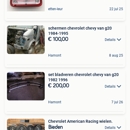
etten-leur
22 jul 25
schermen chevrolet chevy van g20
1984-1995
€ 100,00
Details
Hamont
8 aug 25
set bladveren chevrolet chevy van g20
1982 1996
€ 200,00
Details
Hamont
7 jul 26
Chevrolet American Racing wielen.
Bieden
Details