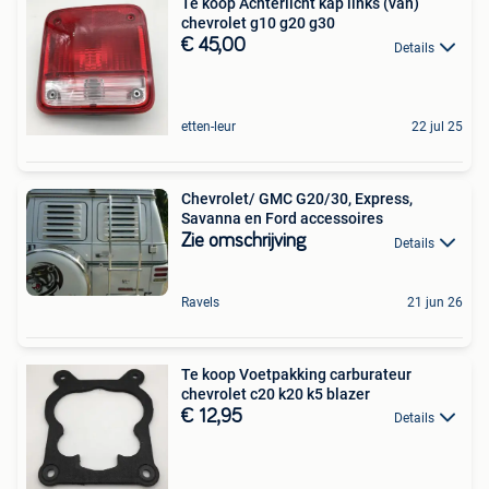
Te koop Achterlicht kap links (van)
chevrolet g10 g20 g30
€ 45,00
Details
etten-leur
22 jul 25
Chevrolet/ GMC G20/30, Express,
Savanna en Ford accessoires
Zie omschrijving
Details
Ravels
21 jun 26
Te koop Voetpakking carburateur
chevrolet c20 k20 k5 blazer
€ 12,95
Details