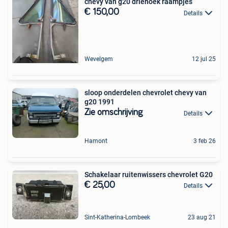
chevy van g20 driehoek raampjes
€ 150,00
Details
Wevelgem
12 jul 25
sloop onderdelen chevrolet chevy van
g20 1991
Zie omschrijving
Details
Hamont
3 feb 26
Schakelaar ruitenwissers chevrolet G20
€ 25,00
Details
Sint-Katherina-Lombeek
23 aug 21