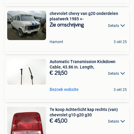
chevrolet chevy van g20 onderdelen
plaatwerk 1985 +-
Zie omschrijving
Details
Hamont
3 okt 25
Automatic Transmission Kickdown
Cable, 43.86 in. Length,
€ 29,50
Details
Bezoek website
3 okt 25
Te koop Achterlicht kap rechts (van)
chevrolet g10 g20 g30
€ 45,00
Details