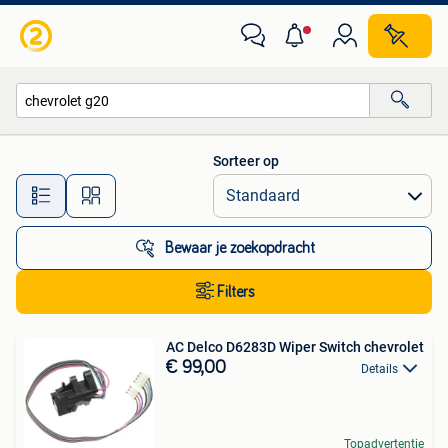
Alle categorieën…
Sorteer op
Alle afstanden…
Bewaar je zoekopdracht
Filters
AC Delco D6283D Wiper Switch chevrolet
€ 99,00
Details
Topadvertentie