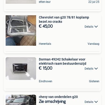
etten-leur
22 jul 25
Chevrolet van g20 78/81 koplamp
bezel.no cracks
€ 45,00
Details
Herentals
Vandaag
Dorman 49242 Schakelaar voor
elektrisch raam bestuurderszijd
€ 15,00
Details
Eindhoven
Gisteren
chevy van onderdelen g20
Zie omschrijving
Details