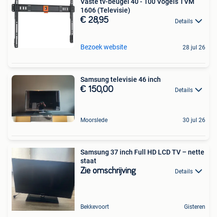
Vaste tv-beugel 40 - 100 Vogels TVM
1606 (Televisie)
€ 28,95
Details
Bezoek website
28 jul 26
Samsung televisie 46 inch
€ 150,00
Details
Moorslede
30 jul 26
Samsung 37 inch Full HD LCD TV – nette
staat
Zie omschrijving
Details
Bekkevoort
Gisteren