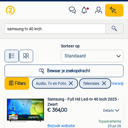
Televisies
Sorteer op
Alle afstanden…
Bewaar je zoekopdracht
Filters
Audio, Tv en Foto
Televisies
Verwijder 
Samsung - Full Hd Led-tv 40 Inch 2025 -
Zwart
€ 364,00
Details
Topadvertentie
Bezoek website
25 jul 26