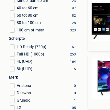
Minder dan 40 cm
23
40 tot 60 cm
97
60 tot 80 cm
82
80 tot 100 cm
128
100 cm of meer
323
Scherpte
HD Ready (720p)
67
Full HD (1080p)
253
4k (UHD)
164
8k (UHD)
5
Merk
Aristona
0
Daewoo
0
Grundig
1
LG
105