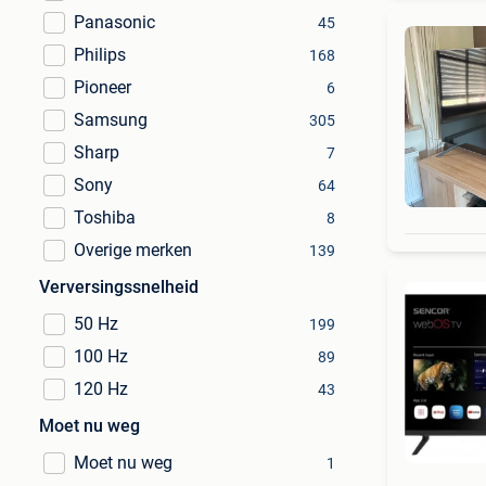
Panasonic
45
Philips
168
Pioneer
6
Samsung
305
Sharp
7
Sony
64
Toshiba
8
Overige merken
139
Verversingssnelheid
50 Hz
199
100 Hz
89
120 Hz
43
Moet nu weg
Moet nu weg
1