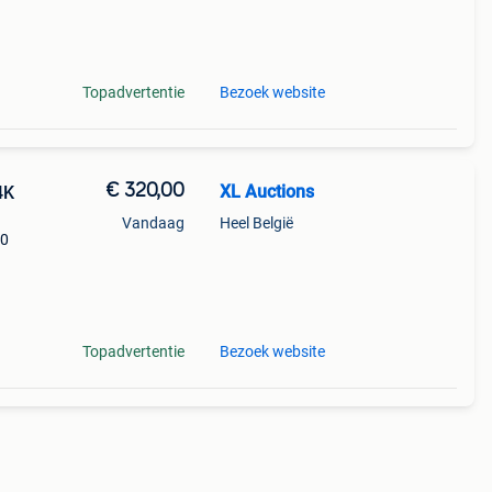
 Je
Topadvertentie
Bezoek website
€ 320,00
XL Auctions
4K
Vandaag
Heel België
40
n
herpe
Topadvertentie
Bezoek website