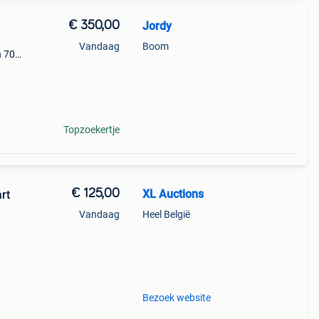
€ 350,00
Jordy
Vandaag
Boom
n 70
ere
Topzoekertje
€ 125,00
XL Auctions
rt
Vandaag
Heel België
 Je
Bezoek website