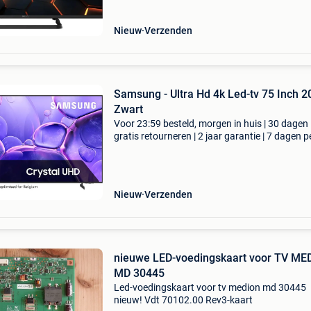
Nieuw
Verzenden
Samsung - Ultra Hd 4k Led-tv 75 Inch 2025 -
Zwart
Voor 23:59 besteld, morgen in huis | 30 dagen
gratis retourneren | 2 jaar garantie | 7 dagen p
week thuisbezorgd | de zwarte samsung 75 cr
uhd u8000f (2025) led-tv biedt een indrukwe
kijk
Nieuw
Verzenden
nieuwe LED-voedingskaart voor TV ME
MD 30445
Led-voedingskaart voor tv medion md 30445
nieuw! Vdt 70102.00 Rev3-kaart