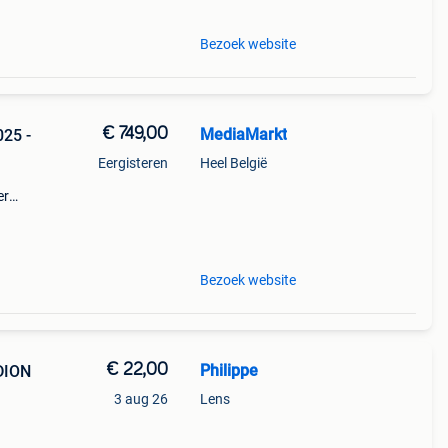
Bezoek website
€ 749,00
MediaMarkt
Eergisteren
Heel België
er
ystal
kkende
Bezoek website
€ 22,00
Philippe
DION
3 aug 26
Lens