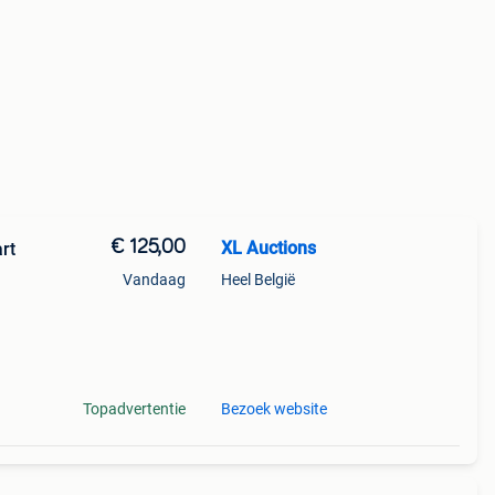
€ 125,00
XL Auctions
rt
Vandaag
Heel België
 Je
Topadvertentie
Bezoek website