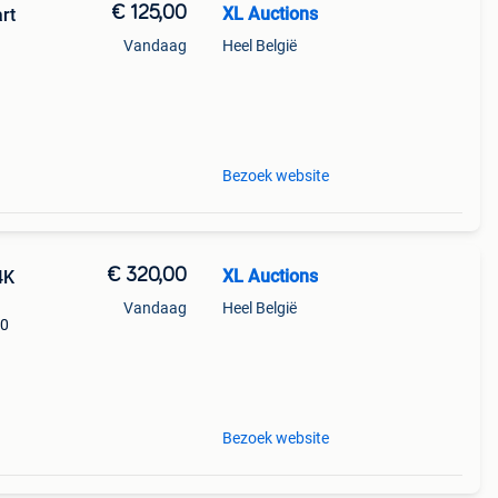
€ 125,00
XL Auctions
rt
Vandaag
Heel België
 Je
Bezoek website
€ 320,00
XL Auctions
4K
Vandaag
Heel België
40
n
herpe
Bezoek website