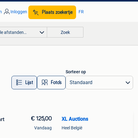
n
Inloggen
FR
Plaats zoekertje
lle afstanden…
Zoek
Sorteer op
Lijst
Foto’s
€ 125,00
XL Auctions
rt
Vandaag
Heel België