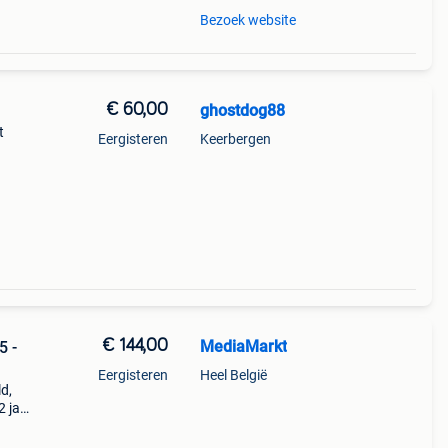
Bezoek website
€ 60,00
ghostdog88
t
Eergisteren
Keerbergen
€ 144,00
MediaMarkt
Eergisteren
Heel België
d,
2 jaar
vaar