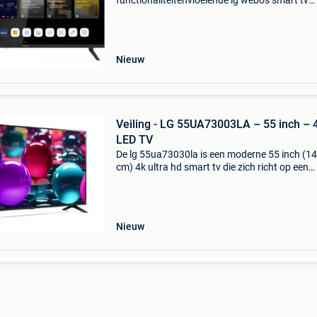
functionaliteitenvloeiende lg webos smart tv
interface: dankzij de integratie van lg webos
profiteer je van een overzichtelijk startscherm.
hebt direct toegang tot alle p
Nieuw
Veiling - LG 55UA73003LA – 55 inch – 
LED TV
De lg 55ua73030la is een moderne 55 inch (1
cm) 4k ultra hd smart tv die zich richt op een
hoogwaardige en slimme kijkervaring voor ee
toegankelijke prijs. Het toestel combineert sc
4k-beeldkw
Nieuw