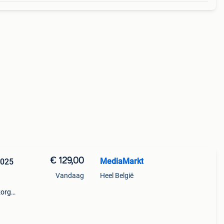
€ 129,00
MediaMarkt
Vandaag
Heel België
zorgd
f