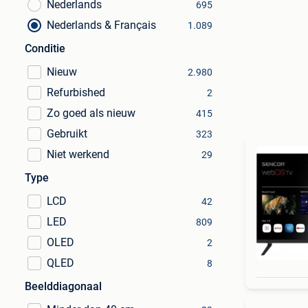
Nederlands
695
Nederlands & Français
1.089
Conditie
Nieuw
2.980
Refurbished
2
Zo goed als nieuw
415
Gebruikt
323
Niet werkend
29
Type
LCD
42
LED
809
OLED
2
QLED
8
Beelddiagonaal