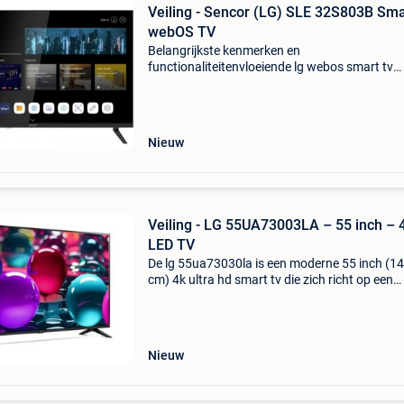
Veiling - Sencor (LG) SLE 32S803B Sma
webOS TV
Belangrijkste kenmerken en
functionaliteitenvloeiende lg webos smart tv
interface: dankzij de integratie van lg webos
profiteer je van een overzichtelijk startscherm.
hebt direct toegang tot alle p
Nieuw
Veiling - LG 55UA73003LA – 55 inch – 
LED TV
De lg 55ua73030la is een moderne 55 inch (1
cm) 4k ultra hd smart tv die zich richt op een
hoogwaardige en slimme kijkervaring voor ee
toegankelijke prijs. Het toestel combineert sc
4k-beeldkw
Nieuw