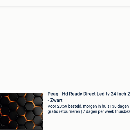
Peaq - Hd Ready Direct Led-tv 24 Inch 2025
- Zwart
Voor 23:59 besteld, morgen in huis | 30 dagen
gratis retourneren | 7 dagen per week thuisbe
| de ptv 24gh-5025c van peaq is een handige,
compacte smart tv voor keuken, slaapkamer o
studentenkame