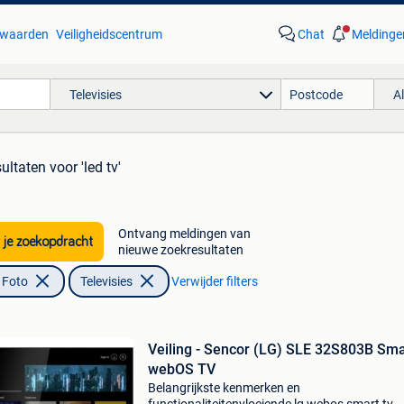
waarden
Veiligheidscentrum
Chat
Meldinge
Televisies
A
sultaten
voor 'led tv'
Ontvang meldingen van
 je zoekopdracht
nieuwe zoekresultaten
 Foto
Televisies
Verwijder filters
Veiling - Sencor (LG) SLE 32S803B Sma
webOS TV
Belangrijkste kenmerken en