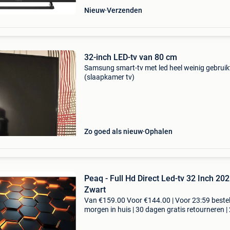
Nieuw
Verzenden
32-inch LED-tv van 80 cm
Samsung smart-tv met led heel weinig gebruik
(slaapkamer tv)
Zo goed als nieuw
Ophalen
Peaq - Full Hd Direct Led-tv 32 Inch 2025 -
Zwart
Van €159.00 Voor €144.00 | Voor 23:59 bestel
morgen in huis | 30 dagen gratis retourneren | 
garantie | 7 dagen per week thuisbezorgd | er
geweldig entertainment met de zwarte pe