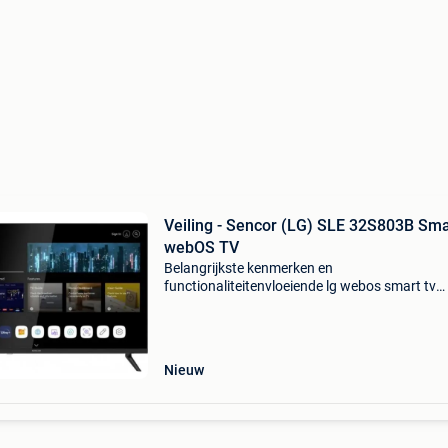
Veiling - Sencor (LG) SLE 32S803B Sma
webOS TV
Belangrijkste kenmerken en
functionaliteitenvloeiende lg webos smart tv
interface: dankzij de integratie van lg webos
profiteer je van een overzichtelijk startscherm.
hebt direct toegang tot alle p
Nieuw