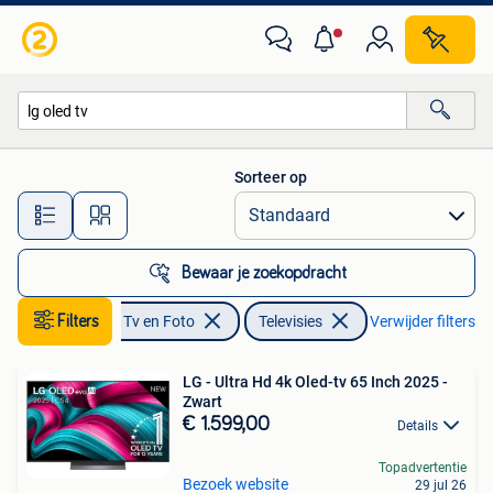
Televisies
Sorteer op
Alle afstanden…
Bewaar je zoekopdracht
Filters
Audio, Tv en Foto
Televisies
Verwijder filters
LG - Ultra Hd 4k Oled-tv 65 Inch 2025 -
Zwart
€ 1.599,00
Details
Topadvertentie
Bezoek website
29 jul 26