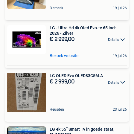
Bierbeek
19 jul 26
LG - Ultra Hd 4k Oled Evo-tv 65 Inch
2026 - Zilver
€ 2.999,00
Details
Bezoek website
19 jul 26
LG OLED Evo OLED83C56LA
€ 2.999,00
Details
Heusden
23 jul 26
LG 4k 55” Smart Tv in goede staat,