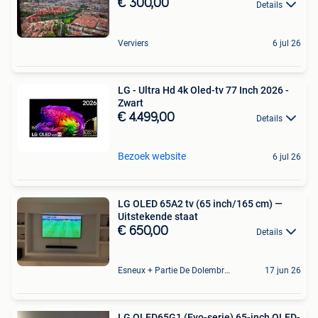
€ 300,00
Details
Verviers
6 jul 26
LG - Ultra Hd 4k Oled-tv 77 Inch 2026 -
Zwart
€ 4.499,00
Details
Bezoek website
6 jul 26
LG OLED 65A2 tv (65 inch/165 cm) —
Uitstekende staat
€ 650,00
Details
Esneux + Partie De Dolembreux
17 jun 26
LG OLED65G1 (Evo-serie) 65-inch OLED-