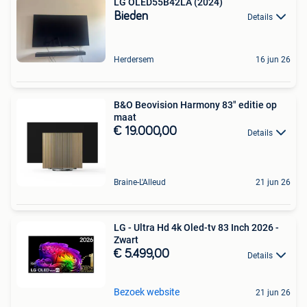
LG OLED55B42LA (2024)
Bieden
Details
Herdersem
16 jun 26
B&O Beovision Harmony 83" editie op
maat
€ 19.000,00
Details
Braine-L'Alleud
21 jun 26
LG - Ultra Hd 4k Oled-tv 83 Inch 2026 -
Zwart
€ 5.499,00
Details
Bezoek website
21 jun 26