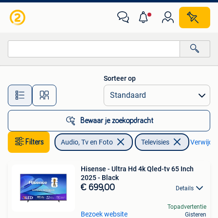
Televisies
Sorteer op
Alle afstanden…
Bewaar je zoekopdracht
Filters
Audio, Tv en Foto
Televisies
Verwijder 
Hisense - Ultra Hd 4k Qled-tv 65 Inch
2025 - Black
€ 699,00
Details
Topadvertentie
Bezoek website
Gisteren