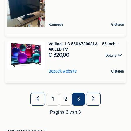
Kuringen
Gisteren
Veiling - LG 55UA73003LA – 55 inch –
4K LED TV
€ 320,00
Details
Bezoek website
Gisteren
1
2
3
Pagina 3 van 3