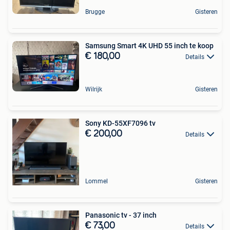
Brugge
Gisteren
Samsung Smart 4K UHD 55 inch te koop
€ 180,00
Details
Wilrijk
Gisteren
Sony KD-55XF7096 tv
€ 200,00
Details
Lommel
Gisteren
Panasonic tv - 37 inch
€ 73,00
Details