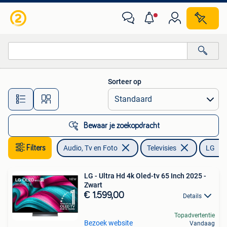
Televisies
Sorteer op
Alle afstanden…
Bewaar je zoekopdracht
Filters
Audio, Tv en Foto
Televisies
LG
LG - Ultra Hd 4k Oled-tv 65 Inch 2025 -
Zwart
€ 1.599,00
Details
Topadvertentie
Bezoek website
Vandaag