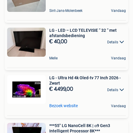
Sint-Jans-Molenbeek
Vandaag
LG - LED – LCD TELEVISIE “ 32 “ met
afstandsbediening
€ 40,00
Details
Melle
Vandaag
LG - Ultra Hd 4k Oled-tv 77 Inch 2026 -
Zwart
€ 4.499,00
Details
Bezoek website
Vandaag
***55" LG NanoCell 8K | α9 Gen3
Intelligent Processor 8K***