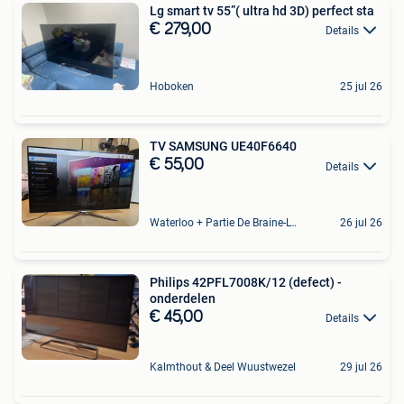
Lg smart tv 55”( ultra hd 3D) perfect sta
€ 279,00
Details
Hoboken
25 jul 26
TV SAMSUNG UE40F6640
€ 55,00
Details
Waterloo + Partie De Braine-L'Alleud, De Ohain
26 jul 26
Philips 42PFL7008K/12 (defect) -
onderdelen
€ 45,00
Details
Kalmthout & Deel Wuustwezel
29 jul 26