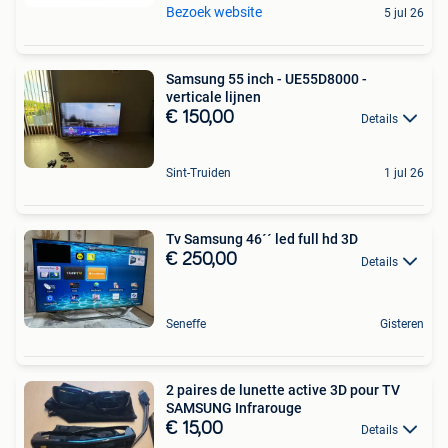
Bezoek website
5 jul 26
Samsung 55 inch - UE55D8000 -
verticale lijnen
€ 150,00
Details
Sint-Truiden
1 jul 26
Tv Samsung 46´´ led full hd 3D
€ 250,00
Details
Seneffe
Gisteren
2 paires de lunette active 3D pour TV
SAMSUNG Infrarouge
€ 15,00
Details