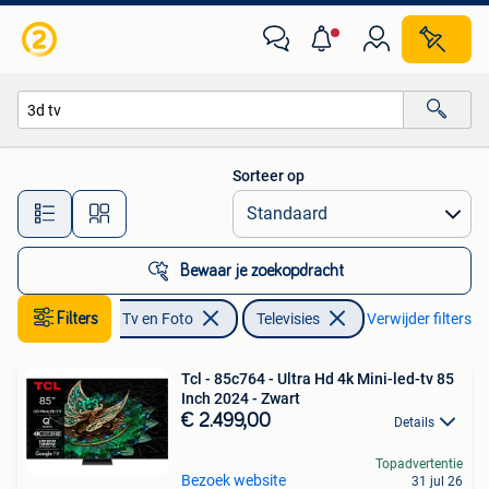
Televisies
Sorteer op
Alle afstanden…
Bewaar je zoekopdracht
Filters
Audio, Tv en Foto
Televisies
Verwijder filters
Tcl - 85c764 - Ultra Hd 4k Mini-led-tv 85
Inch 2024 - Zwart
€ 2.499,00
Details
Topadvertentie
Bezoek website
31 jul 26