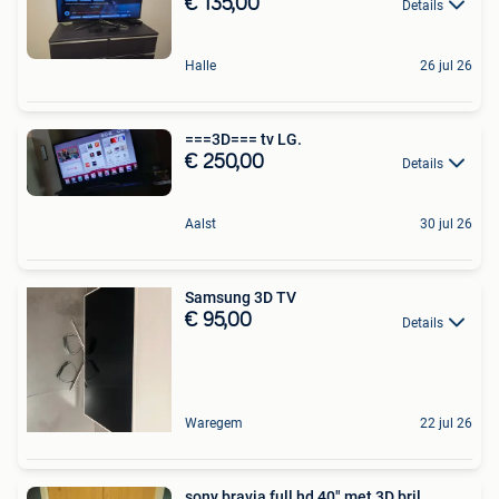
€ 135,00
Details
Halle
26 jul 26
===3D=== tv LG.
€ 250,00
Details
Aalst
30 jul 26
Samsung 3D TV
€ 95,00
Details
Waregem
22 jul 26
sony bravia full hd 40" met 3D bril