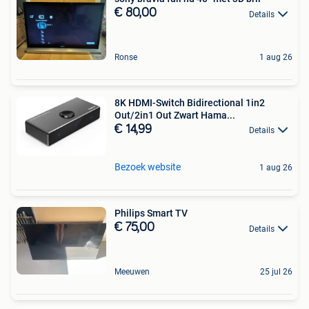
€ 80,00
Details
Ronse
1 aug 26
8K HDMI-Switch Bidirectional 1in2
Out/2in1 Out Zwart Hama...
€ 14,99
Details
Bezoek website
1 aug 26
Philips Smart TV
€ 75,00
Details
Meeuwen
25 jul 26