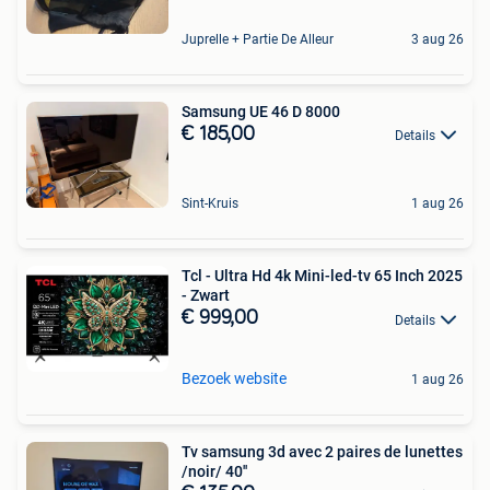
Juprelle + Partie De Alleur
3 aug 26
Samsung UE 46 D 8000
€ 185,00
Details
Sint-Kruis
1 aug 26
Tcl - Ultra Hd 4k Mini-led-tv 65 Inch 2025
- Zwart
€ 999,00
Details
Bezoek website
1 aug 26
Tv samsung 3d avec 2 paires de lunettes
/noir/ 40''