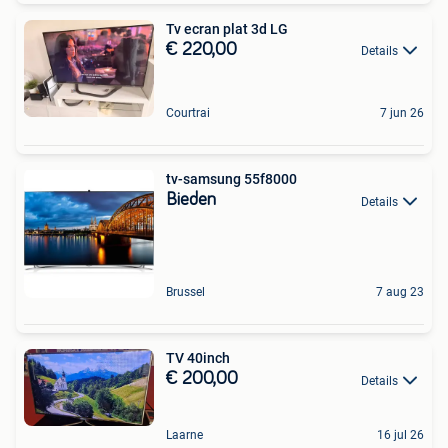
Tv ecran plat 3d LG
€ 220,00
Details
Courtrai
7 jun 26
tv-samsung 55f8000
Bieden
Details
Brussel
7 aug 23
TV 40inch
€ 200,00
Details
Laarne
16 jul 26