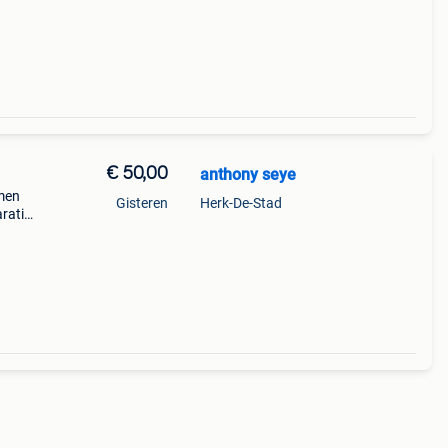
€ 50,00
anthony seye
rmen
Gisteren
Herk-De-Stad
aratie
0 €