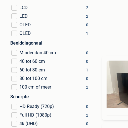
LCD
2
LED
2
OLED
0
QLED
1
Beelddiagonaal
Minder dan 40 cm
0
40 tot 60 cm
0
60 tot 80 cm
1
80 tot 100 cm
0
100 cm of meer
2
Scherpte
HD Ready (720p)
0
Full HD (1080p)
2
4k (UHD)
0