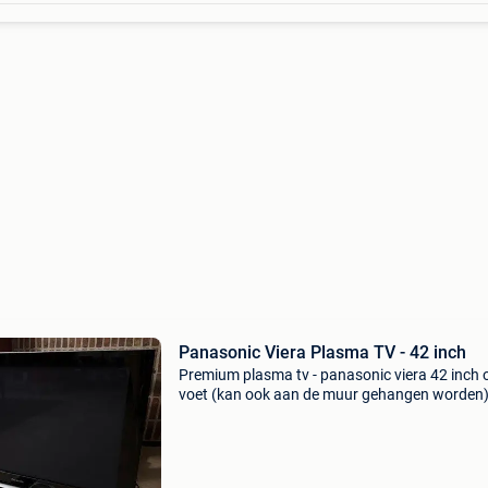
Panasonic Viera Plasma TV - 42 inch
Premium plasma tv - panasonic viera 42 inch 
voet (kan ook aan de muur gehangen worden) 
42pz85e - full hd - één van de meest duurzame
ooit gemaakt - enkel de voeding is stuk - inclus