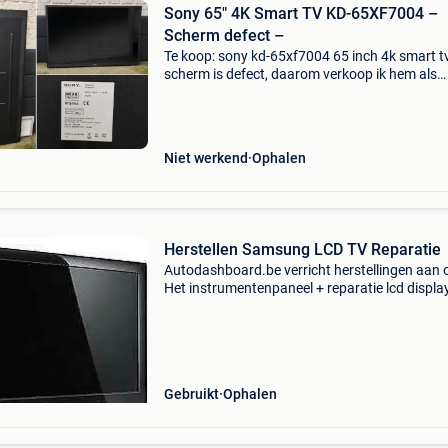
Sony 65" 4K Smart TV KD-65XF7004 –
Scherm defect –
Te koop: sony kd-65xf7004 65 inch 4k smart tv
scherm is defect, daarom verkoop ik hem als
onderdelen of voor reparatie. De tv is ideaal vo
onderdelen (voeding, moederbord, speakers, wi
modul
Niet werkend
Ophalen
Herstellen Samsung LCD TV Reparatie
Autodashboard.be verricht herstellingen aan 
Het instrumentenpaneel + reparatie lcd displa
alsook samsung lcd tv’s. Wanneer uw tv uit val
aan en uit gaat, is die nog te repareren voor < 
Gebruikt
Ophalen