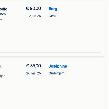
€ 90,00
Barg
ratie nodig
inch.
12 jun 26
Gent
e
 is
man
€ 35,00
Joséphine
t
26 mei 26
Oudergem
ijnen
t in
 he