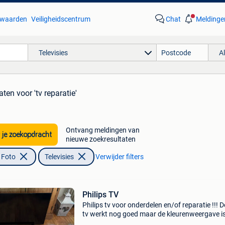
waarden
Veiligheidscentrum
Chat
Meldinge
Televisies
A
taten
voor 'tv reparatie'
Ontvang meldingen van
 je zoekopdracht
nieuwe zoekresultaten
 Foto
Televisies
Verwijder filters
Philips TV
Philips tv voor onderdelen en/of reparatie !!! 
tv werkt nog goed maar de kleurenweergave is
meer 100 %. Afmetingen zie foto’s, laatste is 