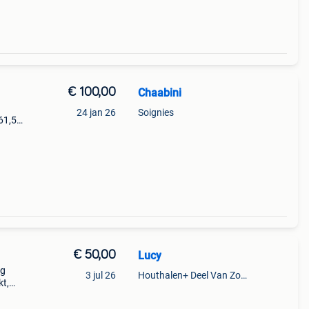
€ 100,00
Chaabini
24 jan 26
Soignies
61,5
€ 50,00
Lucy
ng
3 jul 26
Houthalen+ Deel Van Zonhoven En Zolder
kt,