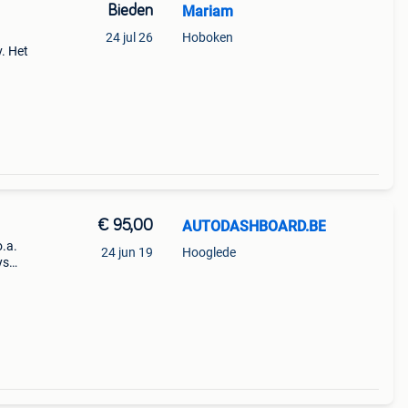
Bieden
Mariam
24 jul 26
Hoboken
. Het
or:
fi-
€ 95,00
AUTODASHBOARD.BE
o.a.
24 jun 19
Hooglede
ys
t of
1