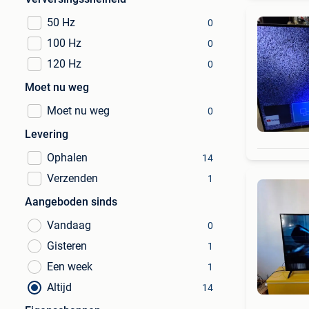
50 Hz
0
100 Hz
0
120 Hz
0
Moet nu weg
Moet nu weg
0
Levering
Ophalen
14
Verzenden
1
Aangeboden sinds
Vandaag
0
Gisteren
1
Een week
1
Altijd
14