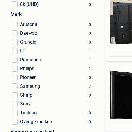
8k (UHD)
0
Merk
Aristona
0
Daewoo
0
Grundig
0
LG
1
Panasonic
1
Philips
1
Pioneer
0
Samsung
7
Sharp
0
Sony
1
Toshiba
0
Overige merken
0
Verversingssnelheid