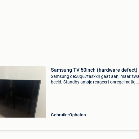
Samsung TV 50inch (hardware defect)
Samsung qe50q67tasxxn gaat aan, maar zwa
beeld. Standbylampje reageert onregelmatig.
Wordt verkocht als defect, voor onderdelen of
reparatie. Buitenkant nog zo goed als nieuw
inclusief afstandsbedie
Gebruikt
Ophalen