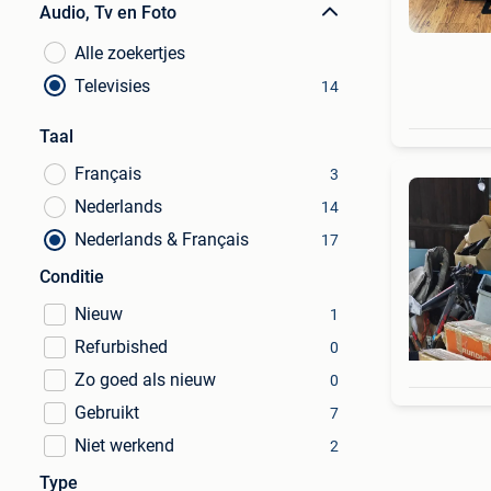
Audio, Tv en Foto
Alle zoekertjes
Televisies
14
Taal
Français
3
Nederlands
14
Nederlands & Français
17
Conditie
Nieuw
1
Refurbished
0
Zo goed als nieuw
0
Gebruikt
7
Niet werkend
2
Type