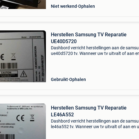
Niet werkend
Ophalen
Herstellen Samsung TV Reparatie
UE40D5720
Dashbord verricht herstellingen aan de sams
ue40d5720 tv. Wanneer uw tv uitvalt of aan en
gaat, is die nog te repareren voor +/- 100 euro
kan binnenbrengen op werkdagen van 14u tot
18.00U. (
Gebruikt
Ophalen
Herstellen Samsung TV Reparatie
LE46A552
Dashbord verricht herstellingen aan de sams
le46a552 tv. Wanneer uw tv uitvalt of aan en u
gaat, is die nog te repareren voor +/- 100 euro
kan binnenbrengen op werkdagen van 14u tot