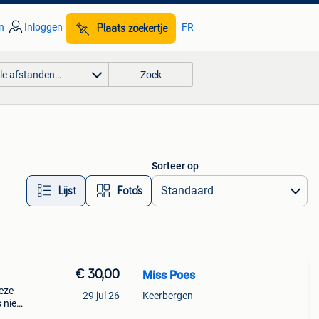
n
Inloggen
FR
Plaats zoekertje
lle afstanden…
Zoek
Sorteer op
Lijst
Foto’s
€ 30,00
Miss Poes
Deze
29 jul 26
Keerbergen
 niet
hoogte