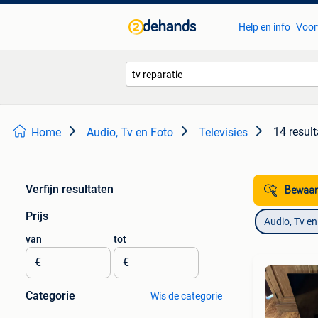
Help en info
Voor
14 resul
Home
Audio, Tv en Foto
Televisies
Verfijn resultaten
Bewaar
Prijs
Audio, Tv en
van
tot
€
€
Categorie
Wis de categorie