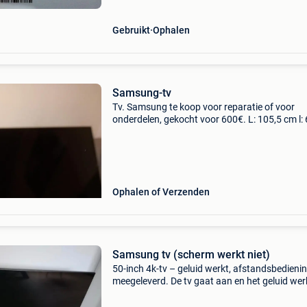
18.00U. (B
Gebruikt
Ophalen
Samsung-tv
Tv. Samsung te koop voor reparatie of voor
onderdelen, gekocht voor 600€. L: 105,5 cm l: 
cm diagonaal: 120 cm
Ophalen of Verzenden
Samsung tv (scherm werkt niet)
50-inch 4k-tv – geluid werkt, afstandsbedieni
meegeleverd. De tv gaat aan en het geluid wer
maar het scherm blijft zwart, de
achtergrondverlichting werkt niet. Ideaal voor