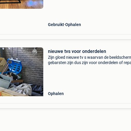
met voet. Ophalen in keerbergen.
Gebruikt
Ophalen
nieuwe tvs voor onderdelen
Zijn gloed nieuwe tv s waarvan de beeldsche
gebarsten zijn dus zijn voor onderdelen of rep
de kleine voor 50 €per stuk en de grote voor 9
per stuk merken onderander: tlc , hisen
Ophalen