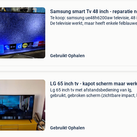
Samsung smart Tv 48 inch - repa
Te koop: samsung ue48h6200aw televisie, 48 
De televisie werkt, maar heeft enkele felblauw
vlekken (foto&#39;s 2, 3, 4 en 5), dus reparatie
nodig. De televisie wordt aangeboden voor ie
Gebruikt
Ophalen
LG 65 inch tv - kapot scherm maar werk
Lg 65 inch tv met afstandsbediening van lg,
gebruikt, gebroken scherm (zichtbare impact, l
op het scherm). De tv gaat aan, het beeld is nie
orde en werkt: geluid, beeld, altijd mogelijk om
Gebruikt
Ophalen