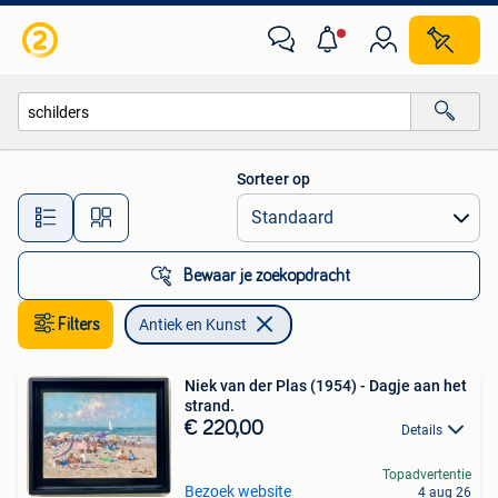
Antiek en Kunst
Sorteer op
Alle afstanden…
Bewaar je zoekopdracht
Filters
Antiek en Kunst
Niek van der Plas (1954) - Dagje aan het
strand.
€ 220,00
Details
Topadvertentie
Bezoek website
4 aug 26