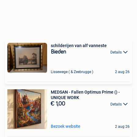
schilderijen van alf vanneste
Bieden
Details
Lissewege ( & Zeebrugge )
2 aug 26
MEDSAN - Fallen Optimus Prime () -
UNIQUE WORK
€ 1,00
Details
Bezoek website
2 aug 26