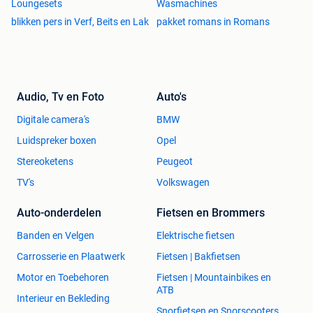
Loungesets
Wasmachines
blikken pers in Verf, Beits en Lak
pakket romans in Romans
Audio, Tv en Foto
Auto's
Digitale camera's
BMW
Luidspreker boxen
Opel
Stereoketens
Peugeot
TV's
Volkswagen
Auto-onderdelen
Fietsen en Brommers
Banden en Velgen
Elektrische fietsen
Carrosserie en Plaatwerk
Fietsen | Bakfietsen
Motor en Toebehoren
Fietsen | Mountainbikes en
ATB
Interieur en Bekleding
Snorfietsen en Snorscooters