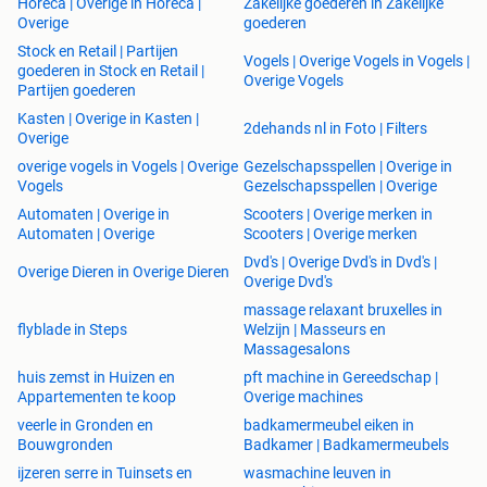
Horeca | Overige in Horeca |
Zakelijke goederen in Zakelijke
Overige
goederen
Stock en Retail | Partijen
Vogels | Overige Vogels in Vogels |
goederen in Stock en Retail |
Overige Vogels
Partijen goederen
Kasten | Overige in Kasten |
2dehands nl in Foto | Filters
Overige
overige vogels in Vogels | Overige
Gezelschapsspellen | Overige in
Vogels
Gezelschapsspellen | Overige
Automaten | Overige in
Scooters | Overige merken in
Automaten | Overige
Scooters | Overige merken
Dvd's | Overige Dvd's in Dvd's |
Overige Dieren in Overige Dieren
Overige Dvd's
massage relaxant bruxelles in
flyblade in Steps
Welzijn | Masseurs en
Massagesalons
huis zemst in Huizen en
pft machine in Gereedschap |
Appartementen te koop
Overige machines
veerle in Gronden en
badkamermeubel eiken in
Bouwgronden
Badkamer | Badkamermeubels
ijzeren serre in Tuinsets en
wasmachine leuven in