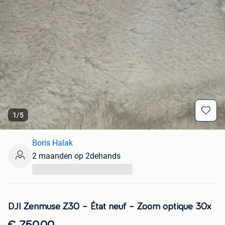
1
/
5
Boris Halak
2 maanden op 2dehands
...
DJI Zenmuse Z30 – État neuf – Zoom optique 30x