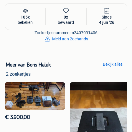
105x
0x
Sinds
bekeken
bewaard
4 jun '26
Zoekertjesnummer: m2407091406
Meld aan 2dehands
Bekijk alles
Meer van Boris Halak
2 zoekertjes
€ 3.900,00