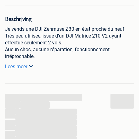
Beschrijving
Je vends une DJI Zenmuse Z30 en état proche du neuf.
Très peu utilisée, issue d'un DJI Matrice 210 V2 ayant
effectué seulement 2 vols.
Aucun choc, aucune réparation, fonctionnement
irréprochable.
Caméra professionnelle avec zoom optique 30x, idéale
Lees meer
pour inspection technique, sécurité, toiture, industrie et
surveillance.
Toujours conservée dans sa valise de transport.
Vente car séparation du pack Matrice.
...
Envoi sécurisé ou remise en main propre possible.
...
...
...
...
...
...