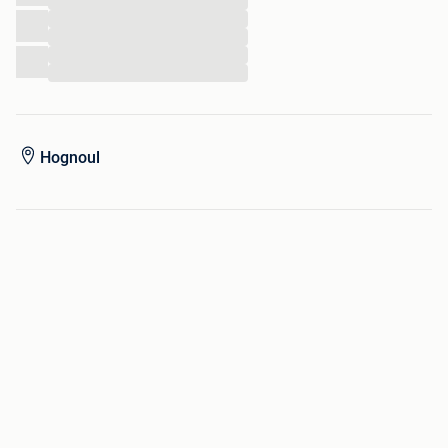
...
...
...
...
...
Hognoul