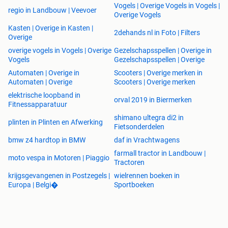
Vogels | Overige Vogels in Vogels |
regio in Landbouw | Veevoer
Overige Vogels
Kasten | Overige in Kasten |
2dehands nl in Foto | Filters
Overige
overige vogels in Vogels | Overige
Gezelschapsspellen | Overige in
Vogels
Gezelschapsspellen | Overige
Automaten | Overige in
Scooters | Overige merken in
Automaten | Overige
Scooters | Overige merken
elektrische loopband in
orval 2019 in Biermerken
Fitnessapparatuur
shimano ultegra di2 in
plinten in Plinten en Afwerking
Fietsonderdelen
bmw z4 hardtop in BMW
daf in Vrachtwagens
farmall tractor in Landbouw |
moto vespa in Motoren | Piaggio
Tractoren
krijgsgevangenen in Postzegels |
wielrennen boeken in
Europa | Belgi�
Sportboeken