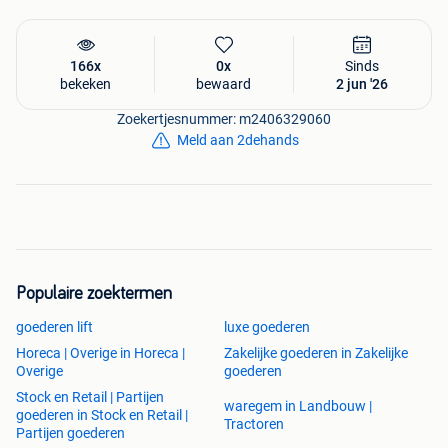
✔ Eén aanspreekpunt voor opslag én verzending
Heeft uw magazijn onvoldoende capaciteit of wilt u zich
166x
0x
Sinds
focussen op uw verkoop terwijl wij de logistiek verzorgen?
bekeken
bewaard
2 jun '26
Neem dan vrijblijvend contact op.
Zoekertjesnummer: m2406329060
Meld aan 2dehands
📍 Regio Waregem
📞 Vraag vandaag nog een offerte op maat aan.
EMOB Fulfilment – Opslag, picking en verzending onder
één dak.
Populaire zoektermen
goederen lift
luxe goederen
Horeca | Overige in Horeca |
Zakelijke goederen in Zakelijke
Overige
goederen
Stock en Retail | Partijen
waregem in Landbouw |
goederen in Stock en Retail |
Tractoren
Partijen goederen