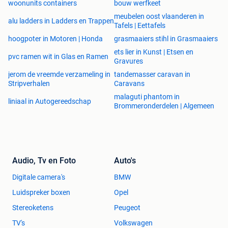
woonunits containers
bouw werfkeet
meubelen oost vlaanderen in
alu ladders in Ladders en Trappen
Tafels | Eettafels
hoogpoter in Motoren | Honda
grasmaaiers stihl in Grasmaaiers
ets lier in Kunst | Etsen en
pvc ramen wit in Glas en Ramen
Gravures
jerom de vreemde verzameling in
tandemasser caravan in
Stripverhalen
Caravans
malaguti phantom in
liniaal in Autogereedschap
Brommeronderdelen | Algemeen
Audio, Tv en Foto
Auto's
Digitale camera's
BMW
Luidspreker boxen
Opel
Stereoketens
Peugeot
TV's
Volkswagen