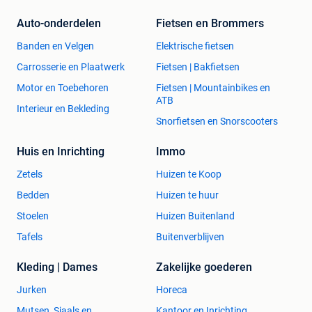
Auto-onderdelen
Fietsen en Brommers
Banden en Velgen
Elektrische fietsen
Carrosserie en Plaatwerk
Fietsen | Bakfietsen
Motor en Toebehoren
Fietsen | Mountainbikes en
ATB
Interieur en Bekleding
Snorfietsen en Snorscooters
Huis en Inrichting
Immo
Zetels
Huizen te Koop
Bedden
Huizen te huur
Stoelen
Huizen Buitenland
Tafels
Buitenverblijven
Kleding | Dames
Zakelijke goederen
Jurken
Horeca
Mutsen, Sjaals en
Kantoor en Inrichting