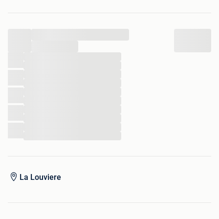
Situé à La Louvière, Ghilain se déplace dans les environs
ou plus loin dans les cas exceptionnels (contacter par
téléphone).
...
Contactez nous par téléphone au 0496 49 01 64
...
ou par mail à containerghilain@gmail.com.
...
...
...
...
...
...
...
...
...
...
La Louviere