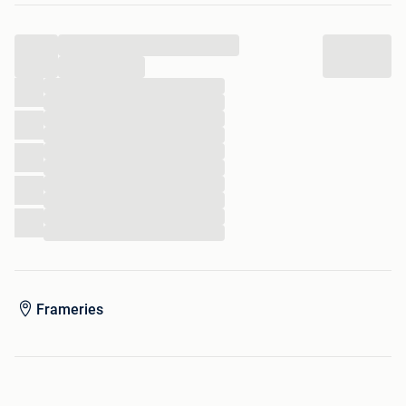
réamorçage
...
...
...
...
...
...
...
...
...
...
...
...
Frameries