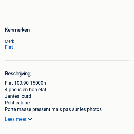
Kenmerken
Merk
Fiat
Beschrijving
Fiat 100.90 15000h
4 pneus en bon état
Jantes lourd
Petit cabine
Porte masse pressent mais pas sur les photos
Manque une porte
Lees meer
Nouveau barillet
Nouveau support à filtre à mazoutés+filtre et pompe de