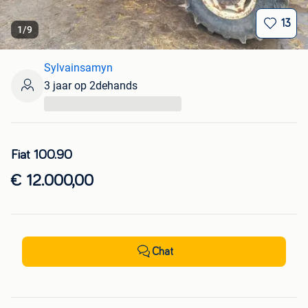
13
1
/
9
Sylvainsamyn
3 jaar op 2dehands
...
Fiat 100.90
€ 12.000,00
Chat