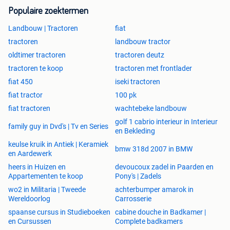
Populaire zoektermen
Landbouw | Tractoren
fiat
tractoren
landbouw tractor
oldtimer tractoren
tractoren deutz
tractoren te koop
tractoren met frontlader
fiat 450
iseki tractoren
fiat tractor
100 pk
fiat tractoren
wachtebeke landbouw
golf 1 cabrio interieur in Interieur
family guy in Dvd's | Tv en Series
en Bekleding
keulse kruik in Antiek | Keramiek
bmw 318d 2007 in BMW
en Aardewerk
heers in Huizen en
devoucoux zadel in Paarden en
Appartementen te koop
Pony's | Zadels
wo2 in Militaria | Tweede
achterbumper amarok in
Wereldoorlog
Carrosserie
spaanse cursus in Studieboeken
cabine douche in Badkamer |
en Cursussen
Complete badkamers