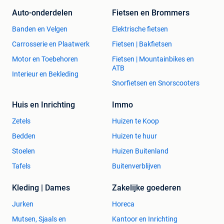
Auto-onderdelen
Fietsen en Brommers
Banden en Velgen
Elektrische fietsen
Carrosserie en Plaatwerk
Fietsen | Bakfietsen
Motor en Toebehoren
Fietsen | Mountainbikes en
ATB
Interieur en Bekleding
Snorfietsen en Snorscooters
Huis en Inrichting
Immo
Zetels
Huizen te Koop
Bedden
Huizen te huur
Stoelen
Huizen Buitenland
Tafels
Buitenverblijven
Kleding | Dames
Zakelijke goederen
Jurken
Horeca
Mutsen, Sjaals en
Kantoor en Inrichting