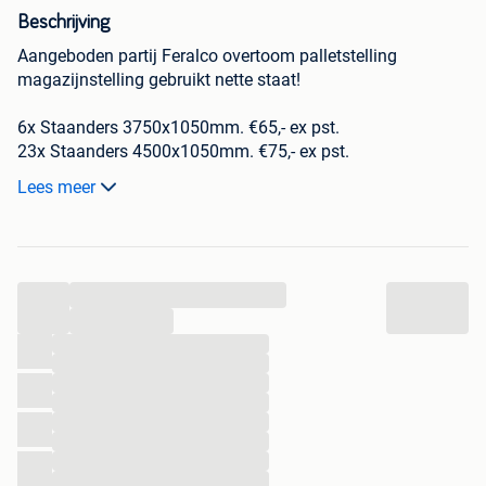
Beschrijving
Aangeboden partij Feralco overtoom palletstelling
magazijnstelling gebruikt nette staat!
6x Staanders 3750x1050mm. €65,- ex pst.
23x Staanders 4500x1050mm. €75,- ex pst.
Lees meer
Liggers 2550x130x50mm 3200kg. ( 3 europallets). €22.50,-
ex pst. ( ook los te koop).
...
Diepteliggers 1050mm €5,- ex pst.
...
...
...
...
...
...
...
Zie ook andere advertenties!
...
...