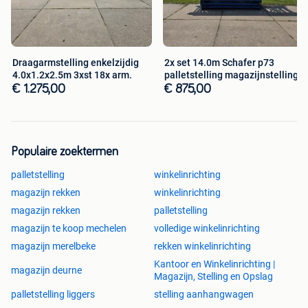
stelling, palletstellingen, draagarmstelling,
palletstelling,grootvakstelling,bandenstelling,legbordstellin
g, gebruikte magazijnstellingen, gebruikte
magazijnstelling,gebruikte legbordstellingen,gebruikte
Draagarmstelling enkelzijdig
2x set 14.0m Schafer p73
esmena, gebruikte legbordstelling,gebruikte
4.0x1.2x2.5m 3xst 18x arm.
palletstelling magazijnstelling.
grootvakstellingen, gebruikte grootvakstelling,gebruikte
€ 1.275,00
€ 875,00
legbordstelling gebruikte legbordstellingen, gebruikte
draagarmstelling, gebruikte draagarmstellingen, gebruikte
palletstelling, gebruikte palletstellingen, gebruikte
magazijnstelling, gebruikte magazijnstellingen, gebruikte
Populaire zoektermen
mecalux, gebruikte nedcon, gebruikte magazijninrichting,
gebruikte magazijninrichtingen,
palletstelling
winkelinrichting
gebruiktemagazijninrichting, gebruiktemagazijnstelling,
magazijn rekken
winkelinrichting
gebruiktemagazijnstellingen, gebruikte jungheinrich,
magazijn rekken
palletstelling
gebruikte hovuma, gebruikte polypal, gebruikte vanommen,
magazijn te koop mechelen
volledige winkelinrichting
gebruikte van ommen, gebruikte grootvakstellingen,
gebruikte grootvakstelling, gebruikte grootvak stelling,
magazijn merelbeke
rekken winkelinrichting
gebruikte grootvak stellingen, gebruikt magazijn, gebruikt
Kantoor en Winkelinrichting |
magazijn deurne
magazijnen, gebruikt magazijninchting, gebruikt
Magazijn, Stelling en Opslag
magazijninrichtingen, gebruikte magazijn stelling,
palletstelling liggers
stelling aanhangwagen
gebruikte magazijn stellingen, gebruikt stelling, gebruikt