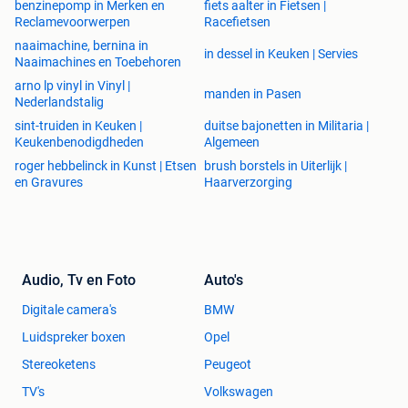
benzinepomp in Merken en
fiets aalter in Fietsen |
stellingen, gebruikte grootvakstellingen, gebruikte
Reclamevoorwerpen
Racefietsen
grootvakstelling, gebruikte grootvak stellingen, gebruikte
naaimachine, bernina in
in dessel in Keuken | Servies
grootvak stelling. nieuwe magazijnstelling, nieuwe
Naaimachines en Toebehoren
magazijnstellingen, nieuwemagazijnstelling,
arno lp vinyl in Vinyl |
manden in Pasen
nieuwemagazijnstellingen,gebruikt mecalux, gebruikt
Nederlandstalig
jungheinrich, gebruikt jung heinrich, gebruikte jungheinrich,
sint-truiden in Keuken |
duitse bajonetten in Militaria |
gebruikte jung heinrich, gebruiktemecalux, gebruikte
Keukenbenodigdheden
Algemeen
magazijninrichting, gebruikte magazijn inrichting,
roger hebbelinck in Kunst | Etsen
brush borstels in Uiterlijk |
gebruiktemagazijninrichting, gebruiktemagazijn inrichting,
en Gravures
Haarverzorging
gebruikte breedvakstellingen, gebruikte breedvakstelling,
breedvakstellingen, breedvakstelling, archiefstellingen,
archiefstelling, kantoorinrichting, kantoor inrichting,
kantoor inrichtingen
Audio, Tv en Foto
Auto's
Digitale camera's
BMW
Luidspreker boxen
Opel
Stereoketens
Peugeot
TV's
Volkswagen