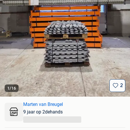
2
1
/
16
Marten van Breugel
9 jaar op 2dehands
...